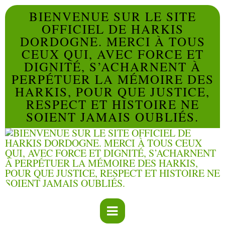
BIENVENUE SUR LE SITE
OFFICIEL DE HARKIS
DORDOGNE. MERCI À TOUS
CEUX QUI, AVEC FORCE ET
DIGNITÉ, S’ACHARNENT À
PERPÉTUER LA MÉMOIRE DES
HARKIS, POUR QUE JUSTICE,
RESPECT ET HISTOIRE NE
SOIENT JAMAIS OUBLIÉS.