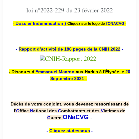
loi n°2022-229 du 23 février 2022
- Dossier Indemnisation )
Cliquez sur le logo de
l'ONACVG -
-
Rapport d’activité de 186 pages de la CNIH 2022
-
- Discours d'
Emmanuel Macron
aux Harkis à l'Élysée le
20
Septembre 2021
-
Décès de votre conjoint, vous devenez ressortissant de
l'
O
ffice
N
ational des
C
ombattants et des
V
ictimes de
.
ONaCVG
G
uerre
-
Cliquez ci-dessous
-