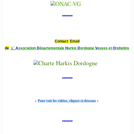
*******
Contact Email
de
L'
A
ssociation
D
épartementale
H
arkis
D
ordogne
V
euves et
O
rphelins
*******
-
-
Pour voir les vidéos, cliquez ci-dessous
*******