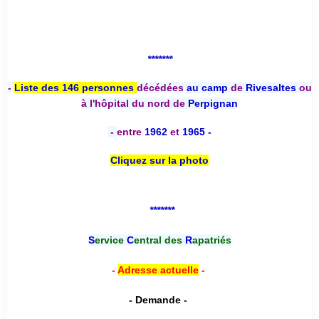
*******
-
Liste des 146 personnes
décédées
au camp
de
Rivesaltes
ou
à l'hôpital du nord de
Perpignan
-
entre
1962
et
1965 -
Cliquez sur la photo
*******
S
ervice
C
entral des
R
apatriés
-
Adresse actuelle
-
- Demande -