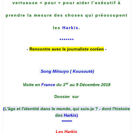
vertueuse « pour » pour aider l’exécutif à
prendre la mesure des choses qui préoccupent
les
Harkis
.
*******
-
Rencontre avec le journaliste coréen
-
Song Mitsuyo ( Kousouté
)
er
Visite en
France
du 1
au 9 Décembre 2018
Dossier
sur
(
L'âge et l'identité dans le monde, qui suis-je ? - dont l'histoire
des
Harkis
)
*******
Les Harkis