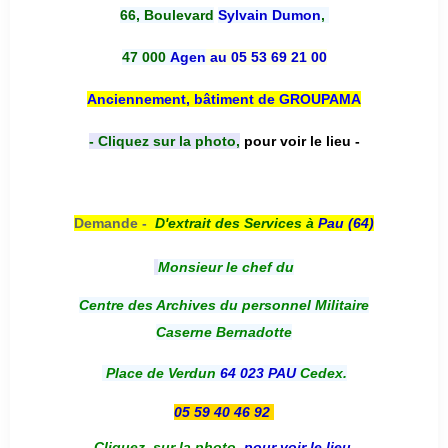
66, Boulevard
Sylvain Dumon
,
47 000
Agen
au 05 53 69 21 00
Anciennement, bâtiment de GROUPAMA
- Cliquez sur la photo,
pour voir le lieu -
Demande -
D'e
xtrait des Services à
Pau (64)
Monsieur le chef du
Centre des Archives du personnel Militaire
Caserne Bernadotte
Place de Verdun
64 023 PAU
Cedex.
05 59 40 46 92
-
Cliquez sur la photo
,
pour voir le lieu
-