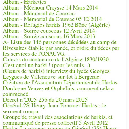
Album - Harkettes
Album - Méchoui Creysse 14 Mars 2014
Album - Mémorial de Coursac
Album - Mémorial de Coursac 05 12 2014
Album - Refugies harkis 1962 Bône (Algérie)
Album - Soiree couscous 12 Avril 2014
Album - Soirée couscous 16 Mars 2013
A- Liste des 146 personnes décédées au camp de
Rivesaltes établie par année, et ordre du décès par
les services de l'ONACVG.
Cahiers du centenaire de l'Algérie 1830/1930
C'est quoi un harki ! (pour les nuls...)
(Cœurs de harkis) interview du lycée Georges
Leygues de Villeneuve-sur-lot à Bergerac.
Création de l'Association Départementale Harkis
Dordogne Veuves et Orphelins, comment cela a
commencé.
Décret n°2025-256 du 20 mars 2025
Général-2S-Henry-Jean-Fournier Harkis : le
serment rompu
Groupe de travail des associations de harkis, et
communiqué de presse collectif 5 Avril 2012
Harkis:Le serment rompu du Général (2S) Henry-