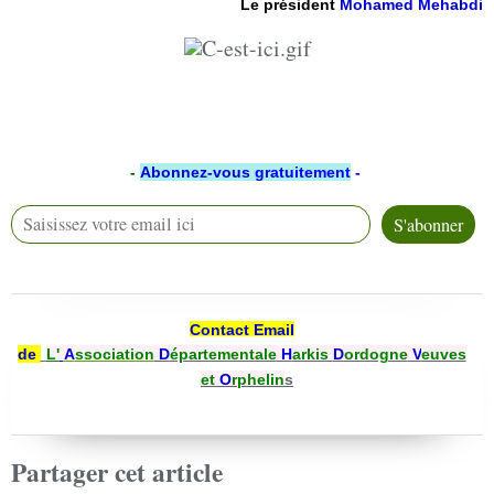
Le président
Mohamed Mehabdi
-
Abonnez-vous
gratuitement
-
Contact Email
de
L'
A
ssociation
D
épartementale
H
arkis
D
ordogne
V
euves
et
O
rphelin
s
Partager cet article