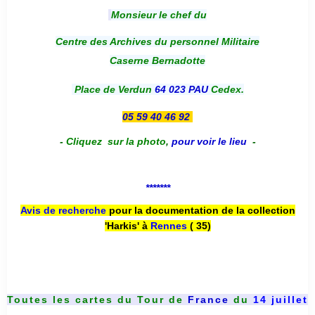
Monsieur le chef du
Centre des Archives du personnel Militaire
Caserne Bernadotte
Place de Verdun
64 023 PAU
Cedex.
05 59 40 46 92
-
Cliquez sur la photo
,
pour voir le lieu
-
*******
Avis de recherche
pour la documentation de la collection
'Harkis' à
Rennes
( 35)
Toutes les cartes du
Tour de
France
du
14 juillet