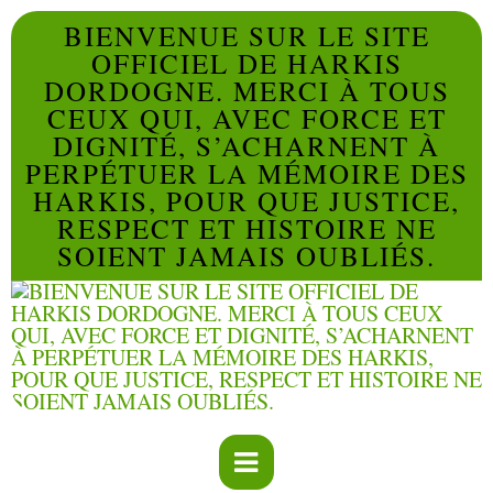
BIENVENUE SUR LE SITE
OFFICIEL DE HARKIS
DORDOGNE. MERCI À TOUS
CEUX QUI, AVEC FORCE ET
DIGNITÉ, S’ACHARNENT À
PERPÉTUER LA MÉMOIRE DES
HARKIS, POUR QUE JUSTICE,
RESPECT ET HISTOIRE NE
SOIENT JAMAIS OUBLIÉS.