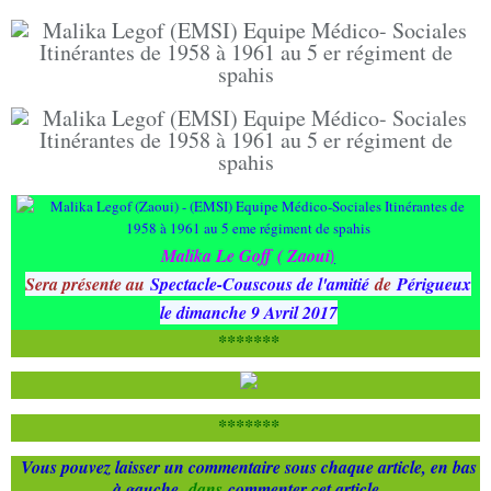
Malika Le Goff ( Zaoui
)
Sera présente au
Spectacle-Couscous de l'amitié
de
Périgueux
le dimanche 9 Avril 2017
*******
*******
Vous pouvez laisser un commentaire sous chaque article, en bas
à gauche,
dans
commenter cet article
.