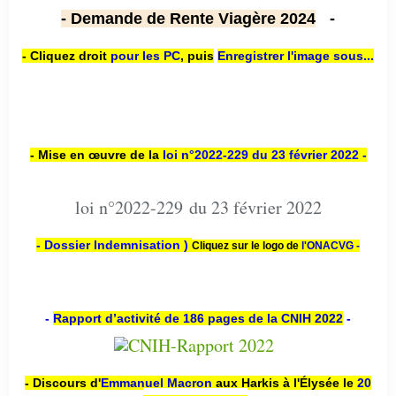
- Demande de Rente Viagère 2024
-
- Cliquez droit
pour les PC
,
puis
Enregistrer l'image sous...
- Mise en œuvre de la
loi n
°2022-229
du 23 février 2022 -
loi n°2022-229 du 23 février 2022
- Dossier Indemnisation )
Cliquez sur le logo de
l'ONACVG -
-
Rapport d’activité de 186 pages de la CNIH 2022
-
- Discours d'
Emmanuel Macron
aux Harkis à l'Élysée le
20