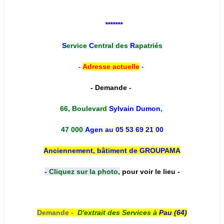
*******
S
ervice
C
entral des
R
apatriés
-
Adresse actuelle
-
- Demande -
66, Boulevard
Sylvain Dumon
,
47 000
Agen
au 05 53 69 21 00
Anciennement, bâtiment de GROUPAMA
- Cliquez sur la photo,
pour voir le lieu -
Demande -
D'e
xtrait des Services à
Pau (64)