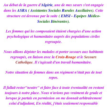
Au début de la guerre d'
Algérie
, une de mes sœurs s'est engagée
dans les
ASRA
(
A
ssistantes
S
ociales
R
urales
A
uxiliaires)
. Cette
structure est devenue par la suite
(
EMSI -
E
quipes
M
édico-
S
ociales
I
tinérantes).
Les femmes qui les composaient étaient chargées d'une action
psychologique et humanitaire auprès des populations civiles
regroupée.
Nous allions dépister les malades et porter secours aux habitants
regroupés, en liaison avec la
Croix-Rouge
et le
Secours
Catholique
. Il s'agissait d'un travail humanitaire.
Notre situation de femmes dans un régiment n'était pas de tout
repos.
Il fallait rester"neutre" et faire face à toute éventualité en restant
toujours à notre place. Nous n'avions pas vraiment de grade et
lorsque je partais en permission on me donnait arbitrairement
celui d'adjudant, En réalité, j'étais seulement responsable