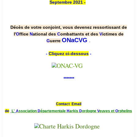
Septembre 2021
-
Décès de votre conjoint, vous devenez ressortissant de
l'
O
ffice
N
ational des
C
ombattants et des
V
ictimes de
.
ONaCVG
G
uerre
-
Cliquez ci-dessous
-
*******
Contact Email
de
L'
A
ssociation
D
épartementale
H
arkis
D
ordogne
V
euves et
O
rphelins