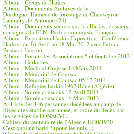
Album - Cœurs de Harkis
Album - Documents Archives de la
Dordogne, Hameau de forestage de Chauveyrou -
Lanmary de Antonne (24)
Album - Documents secrets sur les Harkis, dossiers,
consignes du FLN, Parti communiste Français.
Album - Exposition Harkis Exposition - Conférence
Harkis- du 16 Avril au 18 Mai 2012 avec Fatima
Besnaci-Lancou,
Album - Forum des Associations 5 et 6octobre 2013
Album - Harkettes
Album - Méchoui Creysse 14 Mars 2014
Album - Mémorial de Coursac
Album - Mémorial de Coursac 05 12 2014
Album - Refugies harkis 1962 Bône (Algérie)
Album - Soiree couscous 12 Avril 2014
Album - Soirée couscous 16 Mars 2013
A- Liste des 146 personnes décédées au camp de
Rivesaltes établie par année, et ordre du décès par
les services de l'ONACVG.
Cahiers du centenaire de l'Algérie 1830/1930
C'est quoi un harki ! (pour les nuls...)
(Cœurs de harkis) interview du lycée Georges