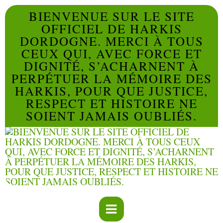
BIENVENUE SUR LE SITE
OFFICIEL DE HARKIS
DORDOGNE. MERCI À TOUS
CEUX QUI, AVEC FORCE ET
DIGNITÉ, S’ACHARNENT À
PERPÉTUER LA MÉMOIRE DES
HARKIS, POUR QUE JUSTICE,
RESPECT ET HISTOIRE NE
SOIENT JAMAIS OUBLIÉS.