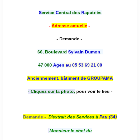
S
ervice
C
entral des
R
apatriés
-
Adresse actuelle
-
- Demande -
66, Boulevard
Sylvain Dumon
,
47 000
Agen
au 05 53 69 21 00
Anciennement, bâtiment de GROUPAMA
- Cliquez sur la photo,
pour voir le lieu -
Demande -
D'e
xtrait des Services à
Pau (64)
Monsieur le chef du