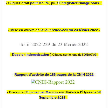
- Cliquez droit
pour les PC
,
puis
Enregistrer l'image sous...
- Mise en œuvre de la
loi n
°2022-229
du 23 février 2022 -
loi n°2022-229 du 23 février 2022
- Dossier Indemnisation )
Cliquez sur le logo de
l'ONACVG -
-
Rapport d’activité de 186 pages de la CNIH 2022
-
- Discours d'
Emmanuel Macron
aux Harkis à l'Élysée le
20
Septembre 2021
-