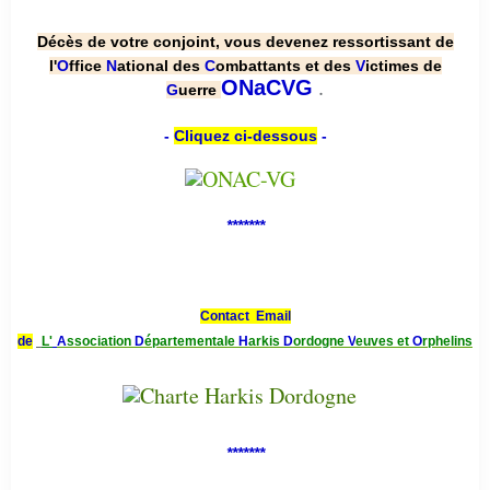
Décès de votre conjoint, vous devenez ressortissant de
l'
O
ffice
N
ational des
C
ombattants et des
V
ictimes de
.
ONaCVG
G
uerre
-
Cliquez ci-dessous
-
*******
Contact Email
de
L'
A
ssociation
D
épartementale
H
arkis
D
ordogne
V
euves et
O
rphelins
*******