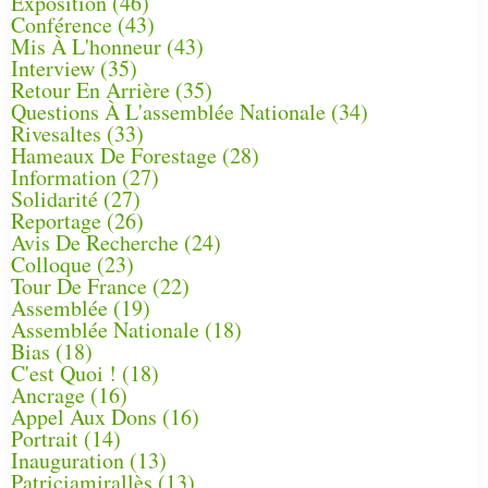
Exposition
(46)
Conférence
(43)
Mis À L'honneur
(43)
Interview
(35)
Retour En Arrière
(35)
Questions À L'assemblée Nationale
(34)
Rivesaltes
(33)
Hameaux De Forestage
(28)
Information
(27)
Solidarité
(27)
Reportage
(26)
Avis De Recherche
(24)
Colloque
(23)
Tour De France
(22)
Assemblée
(19)
Assemblée Nationale
(18)
Bias
(18)
C'est Quoi !
(18)
Ancrage
(16)
Appel Aux Dons
(16)
Portrait
(14)
Inauguration
(13)
Patriciamirallès
(13)