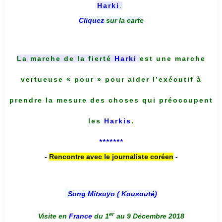
Harki
.
Cliquez
sur la carte
La marche de la fierté
Harki
est une marche
vertueuse « pour » pour aider l’exécutif à
prendre la mesure des choses qui préoccupent
les
Harkis
.
*******
-
Rencontre avec le journaliste coréen
-
Song Mitsuyo ( Kousouté
)
er
Visite en
France
du 1
au 9 Décembre 2018