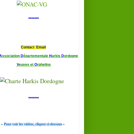
*******
Contact Email
A
ssociation
D
épartementale
H
arkis
D
ordogne
V
euves et
O
rphelins
*******
-
-
Pour voir les vidéos, cliquez ci-dessous