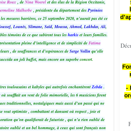
oise Roux
, de
Nina Woerel
et des élus de la Région Occitanie,
ermeline Malherbe
, présidente du département des
Pyrénées
d’a
 les mesures barrières, ce 25 septembre 2020, n’aurait pas été ce
oussef
,
Lounès
,
Slimane
,
Saïd
,
Moussa
,
Ahmed
,
Lakhdar
,
Ali
,
ables témoins de ce que subirent tous les
harkis
et leurs familles.
ésentation pleine d’intelligence et de simplicité de
Fatima
Décr
uleurs , de souffrances et d’espérances de
Serge Vollin
qu’elle
succéda un joli buffet, mais encore un superbe
concert.
Fon
rères toulousains et kabyles qui autrefois enchantèrent
Zebda
.
-
s
où soufflait un vent de folie mémorielle, les 6 musiciens firent
or
ues traditionnelles, nostalgiques mais aussi d’un passé qui ne
e veut optimiste , combattant et dansant où respect , joie et
ation qu’on qualifierait de futuriste , qui n’a rien oublié de
F
’histoire oublié et un bel hommage, à ceux qui sont français non