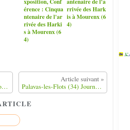
xposition, Conf
antenaire de l'a
érence : Cinqua
rrivée des Hark
ntenaire de l'ar
is à Mourenx (6
rivée des Harki
4)
s à Mourenx (6
4)
de
L'
Marseille (13) Journée nationale d'hommage aux harkis 25-09-2020
Palavas-les-Flots (34) Journée nationale d'hommage aux harkis 25-09-2020
ARTICLE