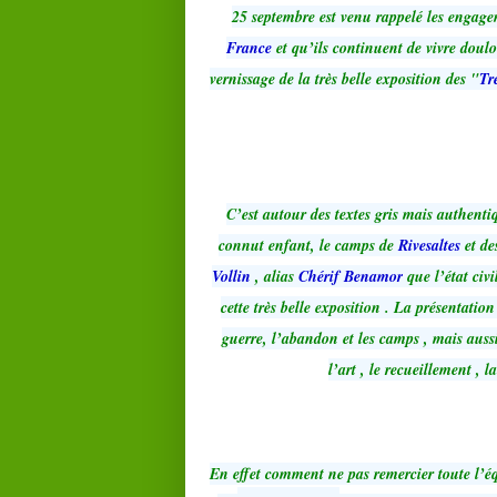
25 septembre est venu rappelé les engage
France
et qu’ils continuent de vivre doulo
vernissage de la très belle exposition des "
Tr
C’est autour des textes gris mais authenti
connut enfant, le camps de
Rivesaltes
et de
Vollin
, alias
Chérif Benamor
que l’état civ
cette très belle exposition . La présentatio
guerre, l’abandon et les camps , mais aussi
l’art , le recueillement , 
En effet comment ne pas remercier toute l’