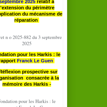
septembre 2025
relatif à
l’extension du périmètre
pplication du mécanisme de
réparation
et n o 2025-882 du 3 septembre
2025
dation pour les Harkis : le
rapport
Franck Le Guen
 Réflexion prospective sur
ganisation consacrée à la
mémoire des Harkis -
ondation pour les Harkis : le