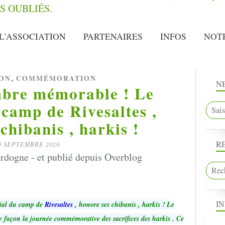
L'ASSOCIATION
PARTENAIRES
INFOS
NOT
,
ION
COMMÉMORATION
N
mbre mémorable ! Le
camp de Rivesaltes ,
chibanis , harkis !
R
9 SEPTEMBRE 2020
rdogne - et publié depuis Overblog
I
ial du camp de
Rivesaltes
, honore ses chibanis , harkis ! Le
e façon la journée commémorative des sacrifices des harkis . Ce