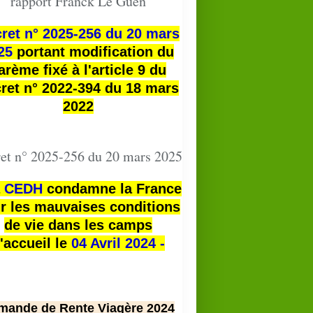
rapport Franck Le Guen
ret n° 2025-256 du 20 mars
25
portant modification du
arème fixé à l'article 9 du
ret n° 2022-394 du 18 mars
2022
et n° 2025-256 du 20 mars 2025
a
CEDH
condamne la France
r les mauvaises conditions
de vie dans les camps
'accueil le
04 Avril 2024 -
mande de Rente Viagère 2024