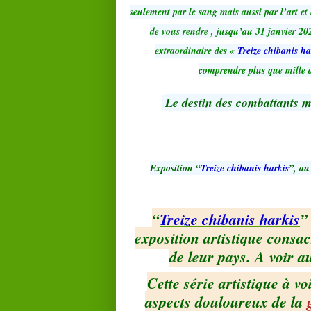
seulement par le sang mais aussi par l’art et
de vous rendre , jusqu’au 31 janvier 202
extraordinaire des «
Treize chibanis ha
comprendre plus que mille d
Le destin des combattants m
Exposition “
Treize chibanis harkis
”, a
“
Treize chibanis harkis
”
exposition artistique consa
de leur pays. A voir 
Cette série artistique à v
aspects douloureux de la