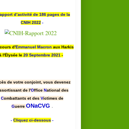
apport d’activité de 186 pages de la
CNIH 2022
-
scours d'
Emmanuel Macron
aux Harkis
à l'Élysée le
20 Septembre 2021
-
cès de votre conjoint, vous devenez
ssortissant de l'
O
ffice
N
ational des
C
ombattants et des
V
ictimes de
.
ONaCVG
G
uerre
-
Cliquez ci-dessous
-