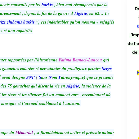
ments consentis par les
harkis
, bien mal récompensés par la
De
ureusement , depuis la fin de la guerre d’
Algérie
, en 62… Le
eize chibanis harkis
", ces indésirables qu’on nomma « réfugiés
» et non rapatriés.
l’im
de l’
de 
ques rapportées par l’historienne
Fatima Besnaci-Lancou
qui
s gouaches colorées et percutantes du prodigieux peintre
Serge
il avait désigné
SNP
(
S
ans
N
om
P
atronymique) que se présente
n des 75 gouaches qui disent la vie en
Algérie
, la violence de la
 les rêves et les silences fut un moment rare , exceptionnel où
la musique et l’accueil semblaient à l’unisson.
équipe du
Mémorial
, si formidablement active et présente autour