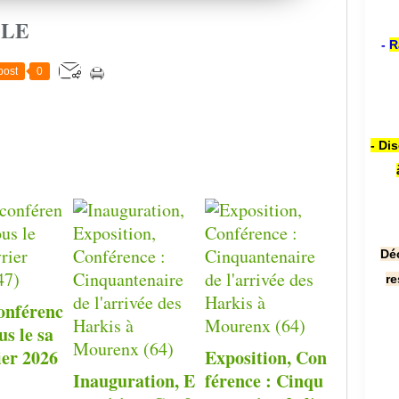
CLE
-
R
post
0
- Di
Dé
re
onférenc
us le sa
ier 2026
Exposition, Con
Inauguration, E
férence : Cinqu