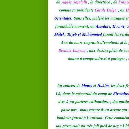
de
Agnès
Sajalolli
, la directrice , de
Franç
comme sa présidente
Carole Delga
, ou
H
Orientales
. Sans elles, malgré les masques et
formidable moment, où
Azzedine
,
Hocine
,
Y
Malek
,
Tayeb et Mohammed
furent les vérit
Aux discours emprunts d’émotions ,à la pr
Besnaci-Lancou
, aux dessins plein de co
donna à comprendre et à partager , 
Un concert de
Mouss
et
Hakim
, les deux f
Là, dans le mémorial du camp de
Rivesalte
vivre à un parterre enthousiaste, des musiq
passe pas , mais encore d’un avenir qui s
bonheur furent à l’unisson. Cette commémor
son passé était un très joli pied de nez à l