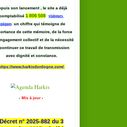
puis son lancement , le site a déjà
1 806 508
comptabilisé
visiteurs
un chiffre qui témoigne de
uniques
portance de cette mémoire, de la force
engagement collectif et de la nécessité
continuer ce travail de transmission
avec dignité et constance.
https://www.harkisdordogne.com/
-
Mis à jour
-
Décret n° 2025-882 du 3