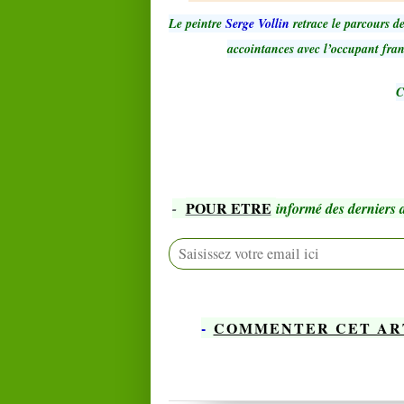
Le peintre
Serge Vollin
retrace le parcours d
accointances avec l’occupant franç
C
POUR ETRE
-
informé des derniers a
-
COMMENTER CET AR