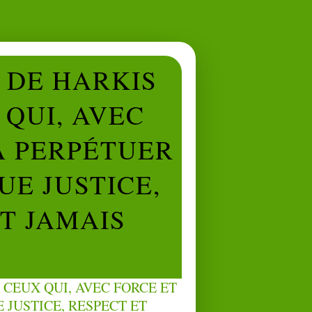
L DE HARKIS
QUI, AVEC
À PERPÉTUER
UE JUSTICE,
NT JAMAIS