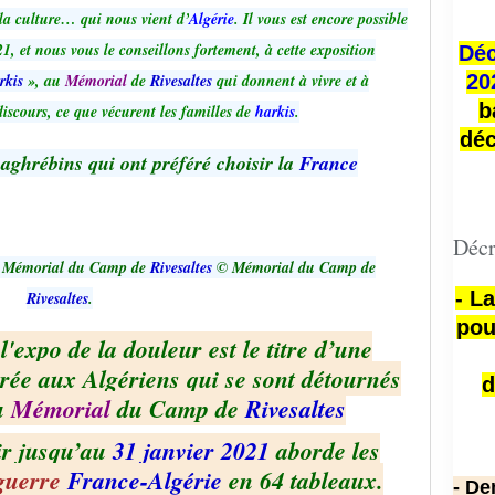
 la culture… qui nous vient d’
Algérie
. Il vous est encore possible
1, et nous vous le conseillons fortement, à cette exposition
Déc
rkis
», au
Mémorial
de
Rivesaltes
qui donnent à vivre et à
20
b
iscours, ce que vécurent les familles de
harkis
.
déc
aghrébins qui ont préféré choisir la
France
Décr
u Mémorial du Camp de
Rivesaltes
© Mémorial du Camp de
- L
Rivesaltes
.
pou
 l'expo de la douleur est le titre d’une
crée aux Algériens qui se sont détournés
d
au
Mémorial
du Camp de
Rivesaltes
oir jusqu’au
31 janvier 2021
aborde les
guerre
France-Algérie
en 64 tableaux.
- De