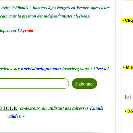
e treize “chibanis", hommes âgés émigrés en France, après leurs
ais, sous la pression des indépendantistes algériens.
- Cli
liquez sur l'
Agenda
- Mi
rticles sur
harkisdordogne.com
inscrivez vous
:
C'est ici
loi
TICLE
ci-dessous, en utilisant des adresses
Emails
- Do
valides.
-