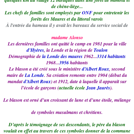
quelques km du village 12 baraques dans une forêt de mimosa et
de chêne-liège...
Les chefs de familles sont employés par
ONF
pour entretenir les
forêts des Maures et du littoral varois
À l'entrée du hameau il y avait les bureaux du service social de
madame Alonso
Les dernières familles ont quitté le camp en 1981 pour la ville
d’Hyères
, la Londe et la région de
Toulon
Démographie de
la Londe des maures
1962...
3314 habitants
1968...
3956
habitants
Le blason a été créé sous le ministère
d’Albert Roux
, second
maire de
La Londe
. Sa création remonte entre 1904 (début du
mandat
d’Albert Roux
) et 1912, date à laquelle il apparaît sur
l’école de garçons (
actuelle école
Jean Jaurès
).
Le blason est orné d’un croissant de lune et d’une étoile, mélange
de symboles musulmans et chrétiens.
D’après le témoignage de ses descendants, le père du blason
voulait en effet au travers de ces symboles donner de la commune