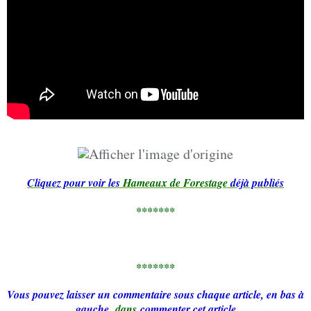
Cliquez pour voir les
Hameaux de Forestage
déjà publiés
*******
*******
Vous pouvez laisser un commentaire sous chaque article, en bas à
gauche,
dans
commenter cet article