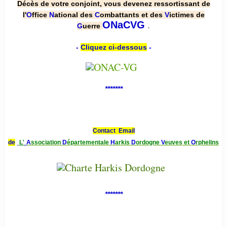
Décès de votre conjoint, vous devenez ressortissant de
l'
O
ffice
N
ational des
C
ombattants et des
V
ictimes de
.
ONaCVG
G
uerre
-
Cliquez ci-dessous
-
*******
Contact Email
de
L'
A
ssociation
D
épartementale
H
arkis
D
ordogne
V
euves et
O
rphelins
*******