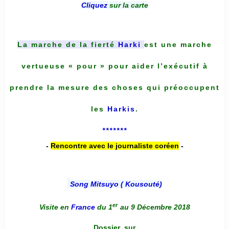
Cliquez
sur la carte
La marche de la fierté
Harki
est une marche
vertueuse « pour » pour aider l’exécutif à
prendre la mesure des choses qui préoccupent
les
Harkis
.
*******
-
Rencontre avec le journaliste coréen
-
Song Mitsuyo ( Kousouté
)
er
Visite en
France
du 1
au 9 Décembre 2018
Dossier
sur