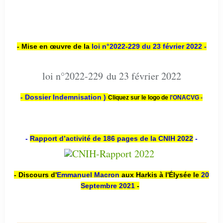
- Mise en œuvre de la
loi n
°2022-229
du 23 février 2022 -
loi n°2022-229 du 23 février 2022
- Dossier Indemnisation )
Cliquez sur le logo de
l'ONACVG -
-
Rapport d’activité de 186 pages de la CNIH 2022
-
- Discours d'
Emmanuel Macron
aux Harkis à l'Élysée le
20
Septembre 2021
-