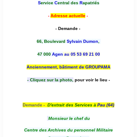
S
ervice
C
entral des
R
apatriés
-
Adresse actuelle
-
- Demande -
66, Boulevard
Sylvain Dumon
,
47 000
Agen
au 05 53 69 21 00
Anciennement, bâtiment de GROUPAMA
- Cliquez sur la photo,
pour voir le lieu -
Demande -
D'e
xtrait des Services à
Pau (64)
Monsieur le chef du
Centre des Archives du personnel Militaire