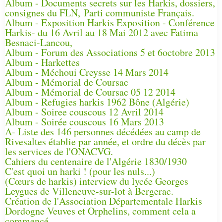
Album - Documents secrets sur les Harkis, dossiers,
consignes du FLN, Parti communiste Français.
Album - Exposition Harkis Exposition - Conférence
Harkis- du 16 Avril au 18 Mai 2012 avec Fatima
Besnaci-Lancou,
Album - Forum des Associations 5 et 6octobre 2013
Album - Harkettes
Album - Méchoui Creysse 14 Mars 2014
Album - Mémorial de Coursac
Album - Mémorial de Coursac 05 12 2014
Album - Refugies harkis 1962 Bône (Algérie)
Album - Soiree couscous 12 Avril 2014
Album - Soirée couscous 16 Mars 2013
A- Liste des 146 personnes décédées au camp de
Rivesaltes établie par année, et ordre du décès par
les services de l'ONACVG.
Cahiers du centenaire de l'Algérie 1830/1930
C'est quoi un harki ! (pour les nuls...)
(Cœurs de harkis) interview du lycée Georges
Leygues de Villeneuve-sur-lot à Bergerac.
Création de l'Association Départementale Harkis
Dordogne Veuves et Orphelins, comment cela a
commencé.