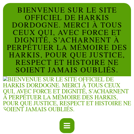
BIENVENUE SUR LE SITE
OFFICIEL DE HARKIS
DORDOGNE. MERCI À TOUS
CEUX QUI, AVEC FORCE ET
DIGNITÉ, S’ACHARNENT À
PERPÉTUER LA MÉMOIRE DES
HARKIS, POUR QUE JUSTICE,
RESPECT ET HISTOIRE NE
SOIENT JAMAIS OUBLIÉS.