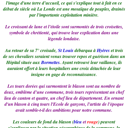
l'image d'une terre d’accueil, ce qui s’explique tout à fait en ce
début de siècle où La Londe est une mosaïque de peuples, drainés
par l’importante exploitation minière.
Le croissant de lune et l’étoile sont surmontés de trois croisettes,
symbole de chrétienté, qui trouve leur explication dans une
légende londaise.
Au retour de sa 7° croisade,
St Louis
débarqua à
Hyères
et trois
de ses chevaliers seraient venus trouver repos et guérison dans un
Hôpital située aux
Bormettes
. Ayant retrouvé leur vaillance, ils
auraient offert à leurs hospitaliers une croix détachée de leur
insigne en gage de reconnaissance.
Les tours dorées qui surmontent le blason sont au nombre de
deux, emblème d’une commune, trois tours représentant un chef
lieu de canton et quatre, un chef lieu de département. En ornant
d'un blason à cinq tours l'Ecole de garçons, l’artiste de l’époque
avait semble-t-il des ambitions pour notre commune.
Les couleurs de fond du blason (
bleu
et
rouge
) peuvent
s’expliquer par la situation géographique de la commune, la