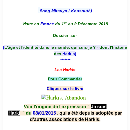
Song Mitsuyo ( Kousouté
)
er
Visite en
France
du 1
au 9 Décembre 2018
Dossier
sur
(
L'âge et l'identité dans le monde, qui suis-je ? - dont l'histoire
des
Harkis
)
*******
Les Harkis
Pour Commander
Cliquez sur le livre
Voir l'origine de l'expression "
Je suis
Harki
"
du
08/01/2015
, qui a été depuis adoptée par
d'autres associations de Harkis.