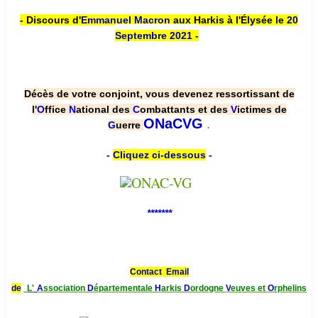
- Discours d'
Emmanuel Macron
aux Harkis à l'Élysée le
20
Septembre 2021
-
Décès de votre conjoint, vous devenez ressortissant de
l'
O
ffice
N
ational des
C
ombattants et des
V
ictimes de
.
ONaCVG
G
uerre
-
Cliquez ci-dessous
-
*******
Contact Email
de
L'
A
ssociation
D
épartementale
H
arkis
D
ordogne
V
euves et
O
rphelins