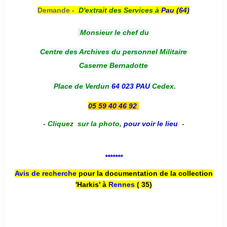
Demande -
D'e
xtrait des Services à
Pau (64)
Monsieur le chef du
Centre des Archives du personnel Militaire
Caserne Bernadotte
Place de Verdun
64 023 PAU
Cedex.
05 59 40 46 92
-
Cliquez sur la photo
,
pour voir le lieu
-
*******
Avis de recherche
pour la documentation de la collection
'Harkis' à
Rennes
( 35)