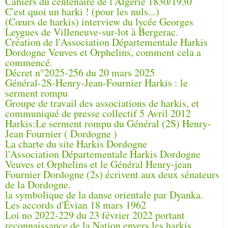
Cahiers du centenaire de l'Algérie 1830/1930
C'est quoi un harki ! (pour les nuls...)
(Cœurs de harkis) interview du lycée Georges
Leygues de Villeneuve-sur-lot à Bergerac.
Création de l'Association Départementale Harkis
Dordogne Veuves et Orphelins, comment cela a
commencé.
Décret n°2025-256 du 20 mars 2025
Général-2S-Henry-Jean-Fournier Harkis : le
serment rompu
Groupe de travail des associations de harkis, et
communiqué de presse collectif 5 Avril 2012
Harkis:Le serment rompu du Général (2S) Henry-
Jean Fournier ( Dordogne )
La charte du site Harkis Dordogne
l'Association Départementale Harkis Dordogne
Veuves et Orphelins et le Général Henry-jean
Fournier Dordogne (2s) écrivent aux deux sénateurs
de la Dordogne.
la symbolique de la danse orientale par Dyanka.
Les accords d'Évian 18 mars 1962
Loi no 2022-229 du 23 février 2022 portant
reconnaissance de la Nation envers les harkis