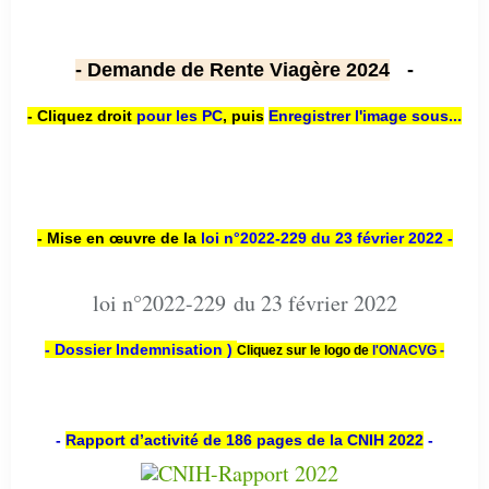
- Demande de Rente Viagère 2024
-
- Cliquez droit
pour les PC
,
puis
Enregistrer l'image sous...
- Mise en œuvre de la
loi n
°2022-229
du 23 février 2022 -
loi n°2022-229 du 23 février 2022
- Dossier Indemnisation )
Cliquez sur le logo de
l'ONACVG -
-
Rapport d’activité de 186 pages de la CNIH 2022
-