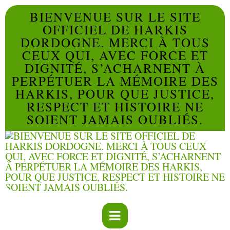
BIENVENUE SUR LE SITE
OFFICIEL DE HARKIS
DORDOGNE. MERCI À TOUS
CEUX QUI, AVEC FORCE ET
DIGNITÉ, S’ACHARNENT À
PERPÉTUER LA MÉMOIRE DES
HARKIS, POUR QUE JUSTICE,
RESPECT ET HISTOIRE NE
SOIENT JAMAIS OUBLIÉS.