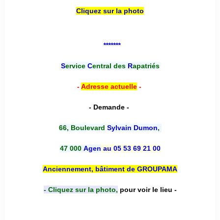
Cliquez sur la photo
*******
S
ervice
C
entral des
R
apatriés
-
Adresse actuelle
-
- Demande -
66, Boulevard
Sylvain Dumon
,
47 000
Agen
au 05 53 69 21 00
Anciennement, bâtiment de GROUPAMA
- Cliquez sur la photo,
pour voir le lieu -