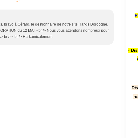
-
R
us, bravo à Gérard, le gestionnaire de notre site Harkis Dordogne,
MORATION du 12 MAI. <br /> Nous vous attendons nombreux pour
.<br /> <br /> Harkamicalement.
- Di
Dé
re