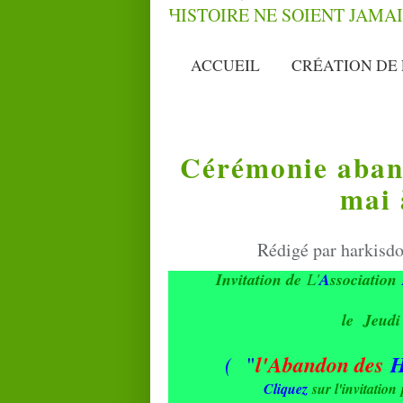
ACCUEIL
CRÉATION DE 
Cérémonie aband
mai 
Rédigé par harkisdo
Invitation de
L'
A
ssociation
le Jeud
(
l'
A
bandon des
H
"
Cliquez
sur l'invitation