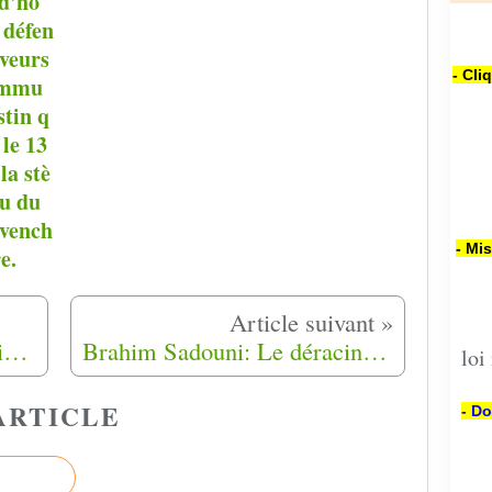
d'ho
défen
uveurs
- Cli
ommu
stin q
 le 13
la stè
au du
évench
- Mi
e.
le Collectif Union des Harkis des Hauts de France organisent le 28 mai 2016 à Lille un rassemblement devant la préfecture
Brahim Sadouni: Le déracinement (3-4-5 ) de 5
loi
ARTICLE
- Do