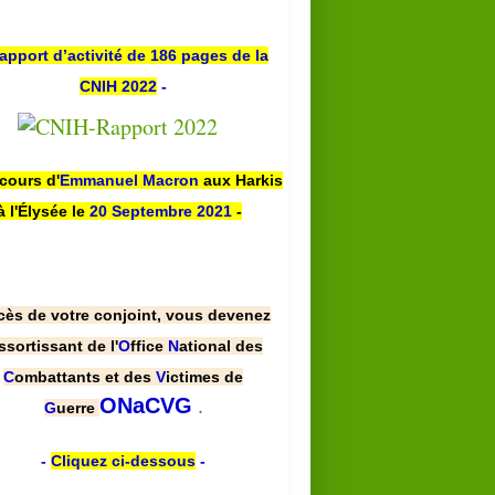
apport d’activité de 186 pages de la
CNIH 2022
-
scours d'
Emmanuel Macron
aux Harkis
à l'Élysée le
20 Septembre 2021
-
cès de votre conjoint, vous devenez
ssortissant de l'
O
ffice
N
ational des
C
ombattants et des
V
ictimes de
.
ONaCVG
G
uerre
-
Cliquez ci-dessous
-