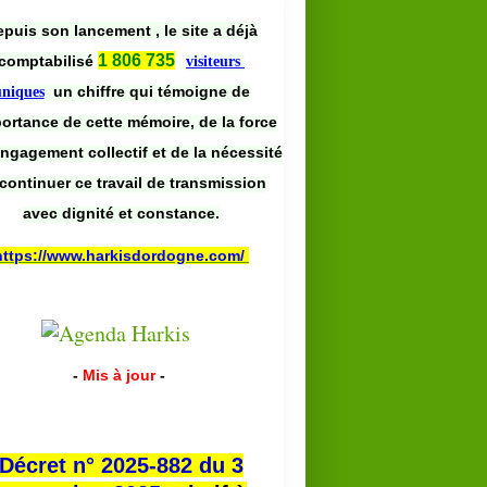
puis son lancement , le site a déjà
1 806 735
comptabilisé
visiteurs
un chiffre qui témoigne de
uniques
portance de cette mémoire, de la force
engagement collectif et de la nécessité
continuer ce travail de transmission
avec dignité et constance.
https://www.harkisdordogne.com/
-
Mis à jour
-
Décret n° 2025-882 du 3