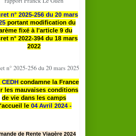
rapport Franck Le Guen
ret n° 2025-256 du 20 mars
25
portant modification du
arème fixé à l'article 9 du
ret n° 2022-394 du 18 mars
2022
et n° 2025-256 du 20 mars 2025
a
CEDH
condamne la France
r les mauvaises conditions
de vie dans les camps
'accueil le
04 Avril 2024 -
mande de Rente Viagère 2024