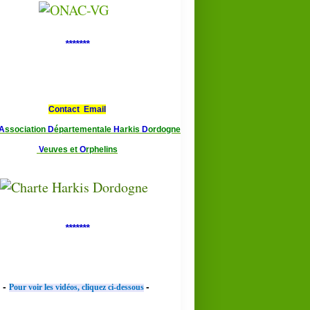
*******
Contact Email
A
ssociation
D
épartementale
H
arkis
D
ordogne
V
euves et
O
rphelins
*******
-
-
Pour voir les vidéos, cliquez ci-dessous