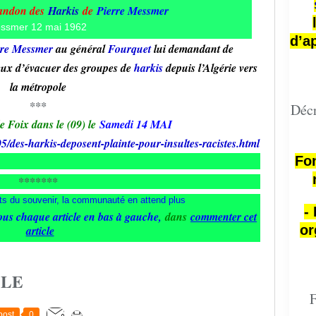
bandon des
Harkis
de
Pierre Messmer
d’a
rre Messmer
au général
Fourquet
lui demandant de
 eux d’évacuer des groupes de
harkis
depuis l’Algérie vers
la métropole
***
Décr
 Foix dans le (09) le
Samedi 14 MAI
des-harkis-deposent-plainte-pour-insultes-racistes.html
Fon
*******
-
ous chaque article en bas à gauche
,
dans
commenter cet
or
article
CLE
F
post
0