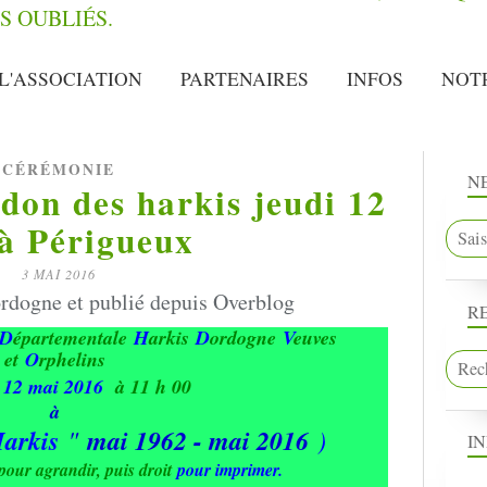
L'ASSOCIATION
PARTENAIRES
INFOS
NOT
CÉRÉMONIE
N
on des harkis jeudi 12
à Périgueux
3 MAI 2016
rdogne et publié depuis Overblog
R
D
épartementale
H
arkis
D
ordogne
V
euves
et
O
rphelins
i
12 mai 2016
à 11 h 00
à
arkis
"
mai 1962 - mai 2016
)
I
pour agrandir, puis droit
pour imprimer.