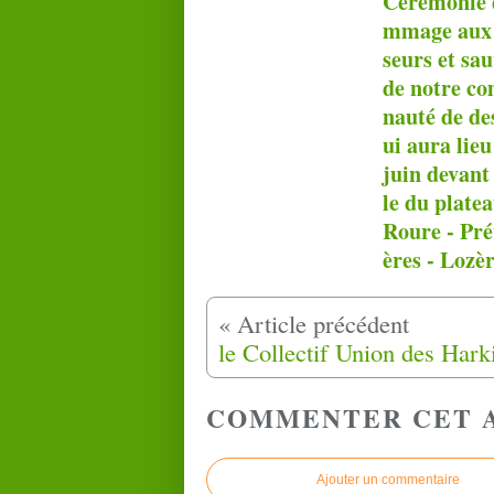
Cérémonie 
mmage aux 
seurs et sa
de notre c
nauté de de
ui aura lieu
juin devant 
le du plate
Roure - Pr
ères - Lozèr
COMMENTER CET 
Ajouter un commentaire