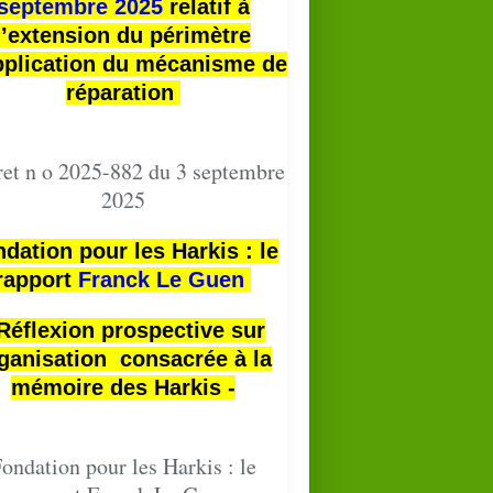
septembre 2025
relatif à
l’extension du périmètre
pplication du mécanisme de
réparation
et n o 2025-882 du 3 septembre
2025
dation pour les Harkis : le
rapport
Franck Le Guen
 Réflexion prospective sur
ganisation consacrée à la
mémoire des Harkis -
ondation pour les Harkis : le