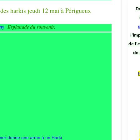
De
rny
Esplanade du souvenir.
l’im
de l’
de 