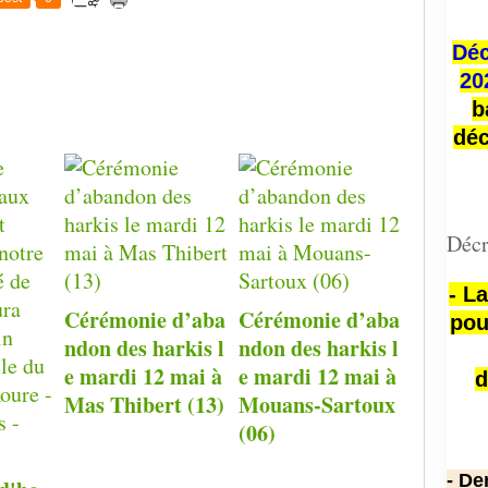
Déc
20
b
déc
Décr
- L
Cérémonie d’aba
Cérémonie d’aba
pou
ndon des harkis l
ndon des harkis l
e mardi 12 mai à
e mardi 12 mai à
d
Mas Thibert (13)
Mouans-Sartoux
(06)
- De