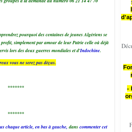
les groupes à la demande au numéro 06 21 14 47 70
d’a
pprendrez pourquoi des centaines de jeunes Algériens se
profit, simplement par amour de leur Patrie celle où déjà
Décr
servis lors des deux guerres mondiales et d'
Indochine
.
eux vous ne serez pas déçus.
Fon
*******
-
or
*******
F
us chaque article, en bas à gauche,
dans
commenter cet