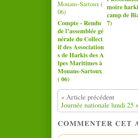
moire hark
camp de Bia
Compte - Rendu
7)
de l’assemblée gé
nérale du Collect
if des Association
s de Harkis des A
lpes Maritimes à
Mouans-Sartoux
( 06)
COMMENTER CET 