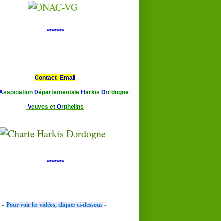
*******
Contact Email
A
ssociation
D
épartementale
H
arkis
D
ordogne
V
euves et
O
rphelins
*******
-
-
Pour voir les vidéos, cliquez ci-dessous