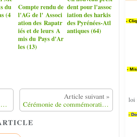
is du
Compte rendu de
dent pour l'assoc
s (4
l'AG de l' Associ
iation des harkis
ation des Rapatr
des Pyrénées-Atl
- Cli
iés et de leurs A
antiques (64)
mis du Pays d'Ar
les (13)
- Mi
loi
Journée nationale lundi 25 septembre 2017 en hommage aux harkis et autres membres des formations supplétives
Cérémonie de commémoration et du dévoilement d'une plaque le 25 Septembre 2017 à Gonfaron (83)
- Do
ARTICLE