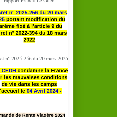
rapport Franck Le Guen
ret n° 2025-256 du 20 mars
25
portant modification du
arème fixé à l'article 9 du
ret n° 2022-394 du 18 mars
2022
et n° 2025-256 du 20 mars 2025
a
CEDH
condamne la France
r les mauvaises conditions
de vie dans les camps
'accueil le
04 Avril 2024 -
mande de Rente Viagère 2024