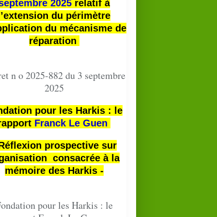
septembre 2025
relatif à
l’extension du périmètre
pplication du mécanisme de
réparation
et n o 2025-882 du 3 septembre
2025
dation pour les Harkis : le
rapport
Franck Le Guen
 Réflexion prospective sur
ganisation consacrée à la
mémoire des Harkis -
ondation pour les Harkis : le