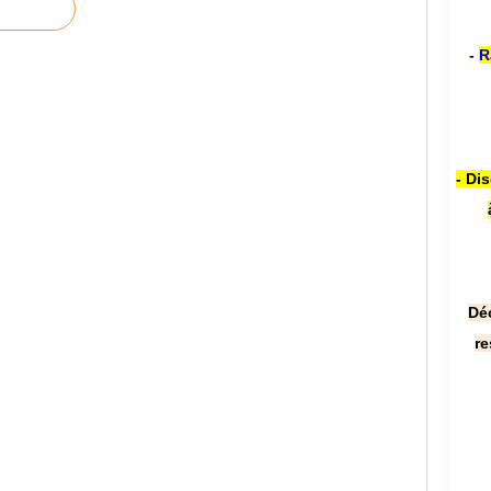
-
R
- Di
Dé
re