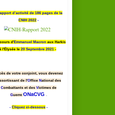
apport d’activité de 186 pages de la
CNIH 2022
-
scours d'
Emmanuel Macron
aux Harkis
à l'Élysée le
20 Septembre 2021
-
cès de votre conjoint, vous devenez
ssortissant de l'
O
ffice
N
ational des
C
ombattants et des
V
ictimes de
.
ONaCVG
G
uerre
-
Cliquez ci-dessous
-