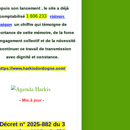
puis son lancement , le site a déjà
1 806 233
comptabilisé
visiteurs
un chiffre qui témoigne de
uniques
portance de cette mémoire, de la force
engagement collectif et de la nécessité
continuer ce travail de transmission
avec dignité et constance.
https://www.harkisdordogne.com/
-
Mis à jour
-
Décret n° 2025-882 du 3