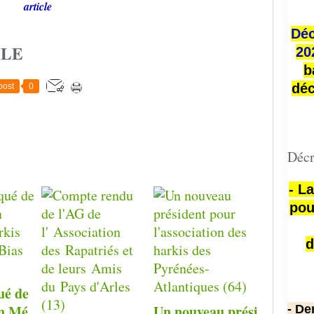
article
Déc
CLE
20
b
déc
post
0
Décr
- L
pou
d
é de
on Mé
Un nouveau prési
- De