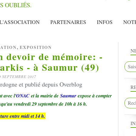
L'ASSOCIATION
PARTENAIRES
INFOS
NOT
,
IATION
EXPOSITION
N
n devoir de mémoire: -
arkis - à Saumur (49)
9 SEPTEMBRE 2017
rdogne et publié depuis Overblog
R
t avec l
'ONAC
et la mairie de
Saumur
expose à compter
usqu'au vendredi 29 septembre de 10h à 16 h.
ure entre midi et 14 h.
I