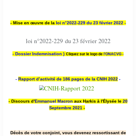
- Mise en œuvre de la
loi n
°2022-229
du 23 février 2022 -
loi n°2022-229 du 23 février 2022
- Dossier Indemnisation )
Cliquez sur le logo de
l'ONACVG -
-
Rapport d’activité de 186 pages de la CNIH 2022
-
- Discours d'
Emmanuel Macron
aux Harkis à l'Élysée le
20
Septembre 2021
-
Décès de votre conjoint, vous devenez ressortissant de