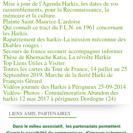
Mise à jour de l'Agenda Harkis, les dates de vos
rassemblements, pour la Reconnaissance, la
mémoire et la culture.
Plainte Saint-Maurice-L'ardoise
Qui connaît ce tract du F.L.N. en 1961 concernant
les Harkis.
Rapatriement des harkis-La mission méconnue des
Diables rouges -
Secours de france secourir accompagner informer
Thèse de Khemache Katia, La révolte Harkie
Top Liens Utiles à Visiter
Toutes les cartes du Tour de France, 14 juillet au 25
Septembre 2019, Marche de la fierté Harki de
François Gérard
Vidéos journée des Harkis à Périgueux 25-09-2014
Vidéos- Photos - Commémoration Abandon des
harkis 12 mai 2017 à périgueux Dordogne (24)
LIENS AMIS, PARTENAIRES
Dans le milieu associatif, les partenariats permettent
d'avoir la possibilité de communiquer,
d'innover autrement,