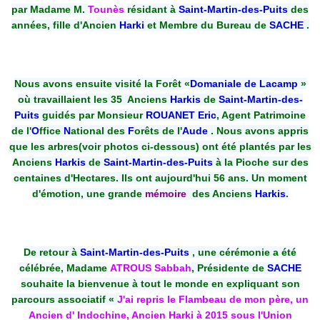
par Madame M.
Tounès
résidant à
Saint-Martin-des-Puits
des
années, fille d'Ancien
Harki
et Membre du Bureau de
SACHE
.
Nous avons ensuite visité la Forêt «
Domaniale de Lacamp
»
où travaillaient les 35 Anciens
Harkis
de
Saint-Martin-des-
Puits
guidés par Monsieur
ROUANET Eric
, Agent Patrimoine
de l'
O
ffice
N
ational des
F
orêts de l'
Aude
. Nous avons appris
que les arbres(voir photos ci-dessous) ont été plantés par les
Anciens
Harkis
de
Saint-Martin-des-Puits
à la Pioche sur des
centaines d'Hectares. Ils ont aujourd'hui 56 ans. Un moment
d'émotion, une grande
mémoire
des Anciens
Harkis
.
De retour à
Saint-Martin-des-Puits
, une cérémonie a été
célébrée, Madame
ATROUS Sabbah
, Présidente de
SACHE
souhaite la bienvenue à tout le monde en expliquant son
parcours associatif «
J'ai repris le Flambeau de mon père, un
Ancien d' Indochine, Ancien Harki à 2015 sous l'Union