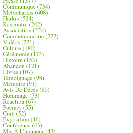
Presse
(1377)
Communiqué
(734)
Metooharkis
(608)
Harkis
(524)
Rencontre
(242)
Association
(224)
Commémoration
(222)
Vidéos
(221)
Culture
(180)
Cérémonie
(173)
Histoire
(153)
Abandon
(121)
Livres
(107)
Témoignage
(98)
Mémoire
(91)
Avis De Décès
(80)
Hommage
(73)
Réaction
(67)
Poèmes
(55)
Cnih
(52)
Exposition
(46)
Conférence
(43)
Mis À L'honneur
(43)