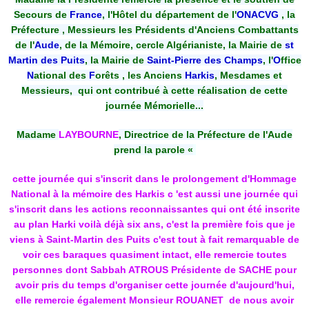
Secours de
France
, l'Hôtel du département de l
'
ONACVG
, la
Préfecture , Messieurs les Présidents d'Anciens Combattants
de l'
Aude
, de la Mémoire, cercle Algérianiste, la Mairie de
st
Martin des Puits
, la Mairie de
Saint-Pierre des Champs
, l'
O
ffice
N
ational des
F
orêts
, les Anciens
Harkis
, Mesdames et
Messieurs, qui ont contribué à cette réalisation de cette
journée Mémorielle...
Madame
LAYBOURNE
, Directrice de la Préfecture de l'Aude
prend la parole «
cette journée qui s'inscrit dans le prolongement d'Hommage
National à la mémoire des Harkis c 'est aussi une journée qui
s'inscrit dans les actions reconnaissantes qui ont été inscrite
au plan Harki voilà déjà six ans, c'est la première fois que je
viens à Saint-Martin des Puits c'est tout à fait remarquable de
voir ces baraques quasiment intact, elle remercie toutes
personnes dont Sabbah ATROUS Présidente de SACHE pour
avoir pris du temps d'organiser cette journée d'aujourd'hui,
elle remercie également Monsieur ROUANET de nous avoir