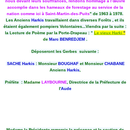
nous devant leurs souffrances, rendons hommage à l’œuvre
accomplie dans les hameaux de forestage au service de la
nation comme ici à Saint-Martin-des-Puits
" de 1963 à 1978.
Les Anciens
Harkis
travaillaient dans diverses Forêts , et ils
étaient également pompiers Volontaires...Viendra par la suite :
la Lecture de Poème par la Porte-Drapeau : "
Le vieux Harki
"
d
e
Marc BENREDJEM
.
Déposeront les Gerbes suivante :
SACHE Harkis
: Monsieur
BOUGHAF
et Monsieur
CHABANE
Anciens
Harkis
,
Préfète :
Madame
LAYBOURNE
, Directrice de la Préfecture de
l'
Aude
Madame la Présidente remercie la présence et le soutien de