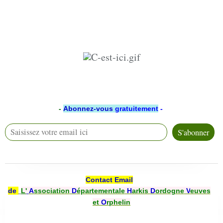
-
Abonnez-vous
gratuitement
-
Contact Email
de
L'
A
ssociation
D
épartementale
H
arkis
D
ordogne
V
euves
et
O
rphelin