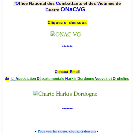
l'
O
ffice
N
ational des
C
ombattants et des
V
ictimes de
.
ONaCVG
G
uerre
-
Cliquez ci-dessous
-
*******
Contact Email
de
L'
A
ssociation
D
épartementale
H
arkis
D
ordogne
V
euves et
O
rphelins
*******
-
-
Pour voir les vidéos, cliquez ci-dessous