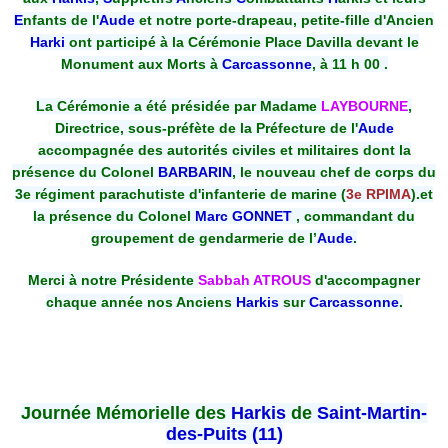
E
nfants de l'
Aude
et notre porte-drapeau, petite-fille d'Ancien
Harki
ont participé à la Cérémonie Place Davilla devant le
Monument aux Morts à
Carcassonne
, à 11 h 00 .
La Cérémonie a été présidée par Madame
LAYBOURNE
,
Directrice, sous-préfète de la Préfecture de l'
Aude
accompagnée des autorités civiles et militaires dont la
présence du Colonel
BARBARIN
, le nouveau chef de corps du
3e régiment parachutiste d'infanterie de marine (
3e RPIMA
).et
la présence du Colonel
Marc GONNET
, commandant du
groupement de gendarmerie de l’
Aude
.
Merci à notre Présidente
Sabbah ATROUS
d'accompagner
chaque année nos Anciens
Harkis
sur
Carcassonne
.
Journée Mémorielle des
Harkis
de
Saint-Martin-
des-Puits (11)