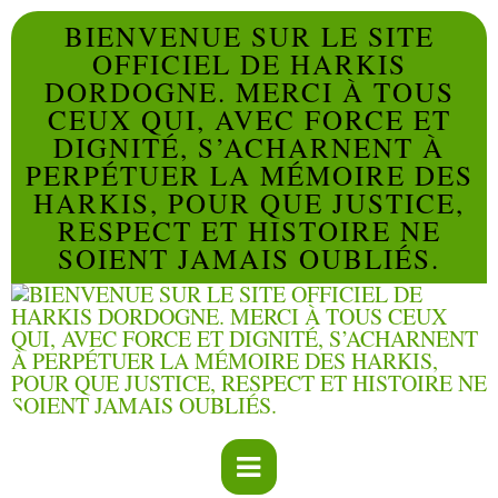
BIENVENUE SUR LE SITE
OFFICIEL DE HARKIS
DORDOGNE. MERCI À TOUS
CEUX QUI, AVEC FORCE ET
DIGNITÉ, S’ACHARNENT À
PERPÉTUER LA MÉMOIRE DES
HARKIS, POUR QUE JUSTICE,
RESPECT ET HISTOIRE NE
SOIENT JAMAIS OUBLIÉS.