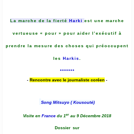
La marche de la fierté
Harki
est une marche
vertueuse « pour » pour aider l’exécutif à
prendre la mesure des choses qui préoccupent
les
Harkis
.
*******
-
Rencontre avec le journaliste coréen
-
Song Mitsuyo ( Kousouté
)
er
Visite en
France
du 1
au 9 Décembre 2018
Dossier
sur