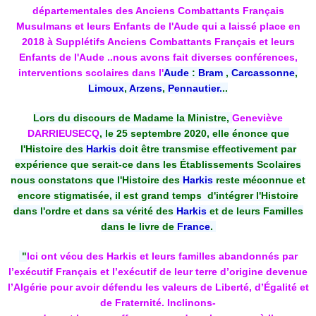
départementales des Anciens Combattants Français
Musulmans et leurs Enfants de l'Aude qui a laissé place en
2018 à Supplétifs Anciens Combattants Français et leurs
Enfants de l'Aude ..nous avons fait diverses conférences,
interventions scolaires dans l'
Aude
:
Bram
,
Carcassonne
,
Limoux
,
Arzens
,
Pennautier.
..
Lors du discours de Madame la Ministre,
Geneviève
DARRIEUSECQ
, le 25 septembre 2020, elle énonce que
l'Histoire des
Harkis
doit être transmise effectivement par
expérience que serait-ce dans les Établissements Scolaires
nous constatons que l'Histoire des
Harkis
reste méconnue et
encore stigmatisée, il est grand temps d'intégrer l'Histoire
dans l'ordre et dans sa vérité des
Harkis
et de leurs Familles
dans le livre de
France
.
"
Ici ont vécu des Harkis et leurs familles abandonnés par
l’exécutif Français et l’exécutif de leur terre d’origine devenue
l’Algérie pour avoir défendu les valeurs de Liberté, d’Égalité et
de Fraternité. Inclinons-