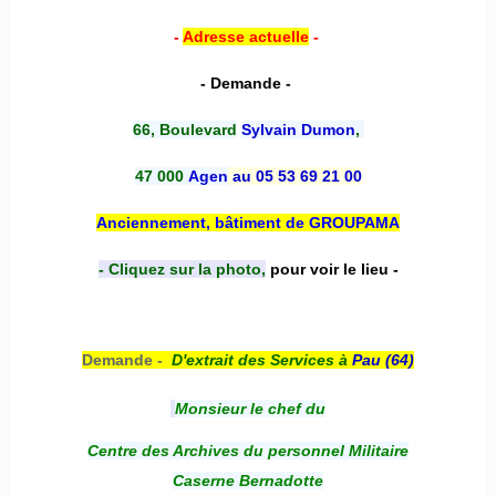
-
Adresse actuelle
-
- Demande -
66, Boulevard
Sylvain Dumon
,
47 000
Agen
au 05 53 69 21 00
Anciennement, bâtiment de GROUPAMA
- Cliquez sur la photo,
pour voir le lieu -
Demande -
D'e
xtrait des Services à
Pau (64)
Monsieur le chef du
Centre des Archives du personnel Militaire
Caserne Bernadotte