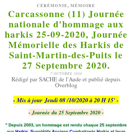
,
CÉRÉMONIE
MÉMOIRE
Carcassonne (11) Journée
nationale d'hommage aux
harkis 25-09-2020, Journée
Mémorielle des Harkis de
Saint-Martin-des-Puits le
27 Septembre 2020.
7 OCTOBRE 2020
Rédigé par SACHE de l'Aude et publié depuis
Overblog
- Mis à jour Jeudi 08 /10/2020 à 20 H 15' -
- Journée
du 25 Septembre 2020 -
" Depuis 2003, un hommage est rendu chaque 25 septembre
aux
Harkis
,
S
upplétifs
A
nciens
C
ombattants
H
arkis et leurs