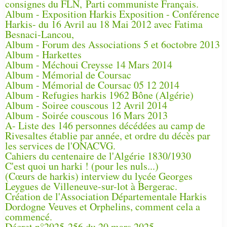
consignes du FLN, Parti communiste Français.
Album - Exposition Harkis Exposition - Conférence
Harkis- du 16 Avril au 18 Mai 2012 avec Fatima
Besnaci-Lancou,
Album - Forum des Associations 5 et 6octobre 2013
Album - Harkettes
Album - Méchoui Creysse 14 Mars 2014
Album - Mémorial de Coursac
Album - Mémorial de Coursac 05 12 2014
Album - Refugies harkis 1962 Bône (Algérie)
Album - Soiree couscous 12 Avril 2014
Album - Soirée couscous 16 Mars 2013
A- Liste des 146 personnes décédées au camp de
Rivesaltes établie par année, et ordre du décès par
les services de l'ONACVG.
Cahiers du centenaire de l'Algérie 1830/1930
C'est quoi un harki ! (pour les nuls...)
(Cœurs de harkis) interview du lycée Georges
Leygues de Villeneuve-sur-lot à Bergerac.
Création de l'Association Départementale Harkis
Dordogne Veuves et Orphelins, comment cela a
commencé.
Décret n°2025-256 du 20 mars 2025