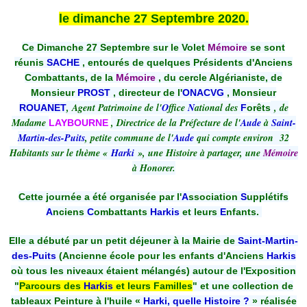
le dimanche 27 Septembre 2020.
Ce Dimanche 27 Septembre sur le Volet
Mémoire
se sont
réunis
SACHE
, entourés de quelques Présidents d'Anciens
Combattants, de la
Mémoire
, du cercle Algérianiste, de
Monsieur
PROST
, directeur de l'
ONACVG
, Monsieur
, Agent Patrimoine de l'
O
ffice
N
ational des
, de
ROUANET
F
orêts
Madame
, Directrice de la Préfecture de l'
Aude
à
Saint-
LAYBOURNE
Martin-des-Puits
, petite commune de l'
Aude
qui compte environ 32
Habitants sur le thème «
Harki
», une Histoire à partager, une
Mémoire
à Honorer.
Cette journée a été organisée par l'
A
ssociation
S
upplétifs
A
nciens
C
ombattants
Harkis
et leurs
E
nfants.
Elle a débuté par un petit déjeuner à la Mairie de
Saint-Martin-
des-Puits
(Ancienne école pour les enfants d'Anciens
Harkis
où tous les niveaux étaient mélangés) autour de l'Exposition
"
Parcours des
Harkis
et leurs Familles
" et une collection de
tableaux Peinture à l'huile «
Harki, quelle Histoire ?
» réalisée