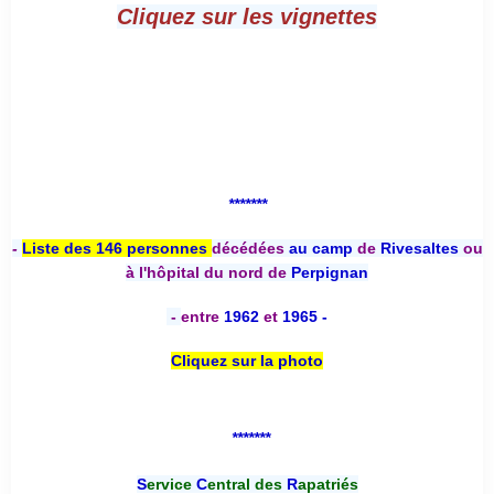
Cliquez sur les vignettes
*******
-
Liste des 146 personnes
décédées
au camp
de
Rivesaltes
ou
à l'hôpital du nord de
Perpignan
-
entre
1962
et
1965 -
Cliquez sur la photo
*******
S
ervice
C
entral des
R
apatriés