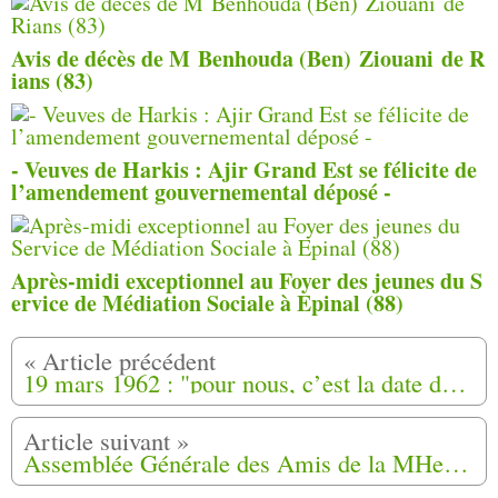
Avis de décès de M Benhouda (Ben) Ziouani de R
ians (83)
- Veuves de Harkis : Ajir Grand Est se félicite de
l’amendement gouvernemental déposé -
Après-midi exceptionnel au Foyer des jeunes du S
ervice de Médiation Sociale à Epinal (88)
19 mars 1962 : "pour nous, c’est la date de la trahison de De Gaulle". Témoignage, d’un fils de soldat harki.
Assemblée Générale des Amis de la MHeMO, qui se tiendra le samedi 2 avril 2022 à Ongles (04)