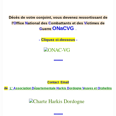
Décès de votre conjoint, vous devenez ressortissant de
l'
O
ffice
N
ational des
C
ombattants et des
V
ictimes de
.
ONaCVG
G
uerre
-
Cliquez ci-dessous
-
*******
Contact Email
de
L'
A
ssociation
D
épartementale
H
arkis
D
ordogne
V
euves et
O
rphelins
*******