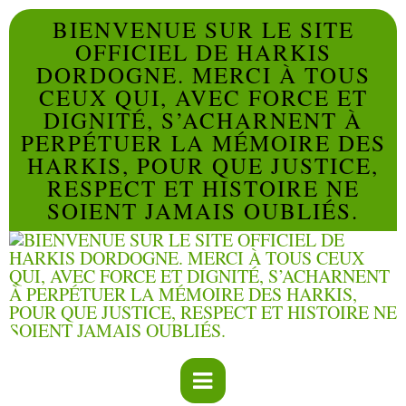
BIENVENUE SUR LE SITE
OFFICIEL DE HARKIS
DORDOGNE. MERCI À TOUS
CEUX QUI, AVEC FORCE ET
DIGNITÉ, S’ACHARNENT À
PERPÉTUER LA MÉMOIRE DES
HARKIS, POUR QUE JUSTICE,
RESPECT ET HISTOIRE NE
SOIENT JAMAIS OUBLIÉS.