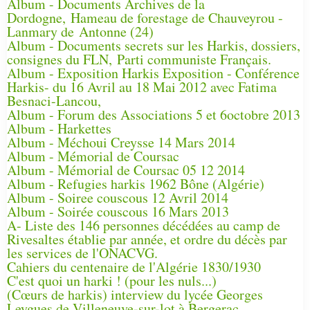
Album - Documents Archives de la
Dordogne, Hameau de forestage de Chauveyrou -
Lanmary de Antonne (24)
Album - Documents secrets sur les Harkis, dossiers,
consignes du FLN, Parti communiste Français.
Album - Exposition Harkis Exposition - Conférence
Harkis- du 16 Avril au 18 Mai 2012 avec Fatima
Besnaci-Lancou,
Album - Forum des Associations 5 et 6octobre 2013
Album - Harkettes
Album - Méchoui Creysse 14 Mars 2014
Album - Mémorial de Coursac
Album - Mémorial de Coursac 05 12 2014
Album - Refugies harkis 1962 Bône (Algérie)
Album - Soiree couscous 12 Avril 2014
Album - Soirée couscous 16 Mars 2013
A- Liste des 146 personnes décédées au camp de
Rivesaltes établie par année, et ordre du décès par
les services de l'ONACVG.
Cahiers du centenaire de l'Algérie 1830/1930
C'est quoi un harki ! (pour les nuls...)
(Cœurs de harkis) interview du lycée Georges
Leygues de Villeneuve-sur-lot à Bergerac.