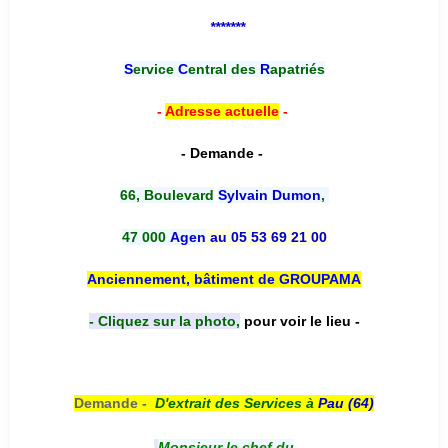
*******
S
ervice
C
entral des
R
apatriés
-
Adresse actuelle
-
- Demande -
66, Boulevard
Sylvain Dumon
,
47 000
Agen
au 05 53 69 21 00
Anciennement, bâtiment de GROUPAMA
- Cliquez sur la photo,
pour voir le lieu -
Demande -
D'e
xtrait des Services à
Pau (64)
Monsieur le chef du