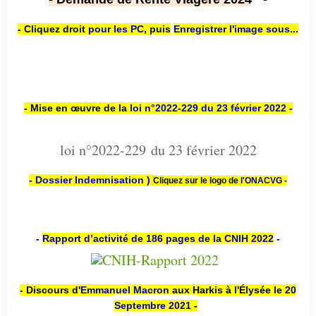
- Cliquez droit
pour les PC
,
puis
Enregistrer l'image sous...
- Mise en œuvre de la
loi n
°2022-229
du 23 février 2022 -
loi n°2022-229 du 23 février 2022
- Dossier Indemnisation )
Cliquez sur le logo de
l'ONACVG -
-
Rapport d’activité de 186 pages de la CNIH 2022
-
- Discours d'
Emmanuel Macron
aux Harkis à l'Élysée le
20
Septembre 2021
-