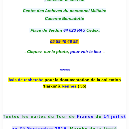
Centre des Archives du personnel Militaire
Caserne Bernadotte
Place de Verdun
64 023 PAU
Cedex.
05 59 40 46 92
-
Cliquez sur la photo
,
pour voir le lieu
-
*******
Avis de recherche
pour la documentation de la collection
'Harkis' à
Rennes
( 35)
Toutes les cartes du
Tour de
France
du
14 juillet
au 25 Septembre 2019
, Marche de la fierté