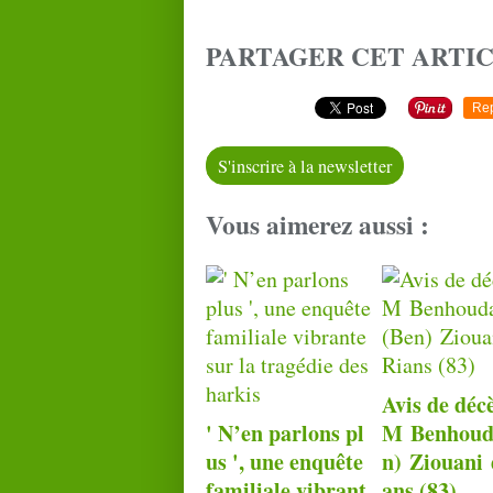
PARTAGER CET ARTI
Re
S'inscrire à la newsletter
Vous aimerez aussi :
Avis de déc
' N’en parlons pl
M Benhoud
us ', une enquête
n) Ziouani 
familiale vibrant
ans (83)