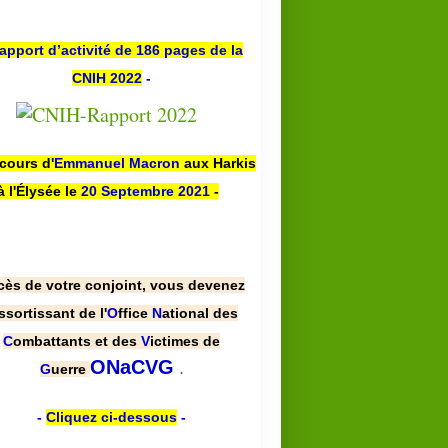
apport d’activité de 186 pages de la
CNIH 2022
-
scours d'
Emmanuel Macron
aux Harkis
à l'Élysée le
20 Septembre 2021
-
cès de votre conjoint, vous devenez
ssortissant de l'
O
ffice
N
ational des
C
ombattants et des
V
ictimes de
.
ONaCVG
G
uerre
-
Cliquez ci-dessous
-