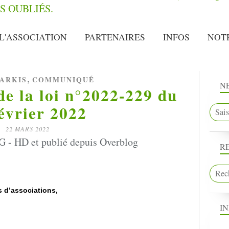
L'ASSOCIATION
PARTENAIRES
INFOS
NOT
,
ARKIS
COMMUNIQUÉ
N
e la loi n°2022-229 du
évrier 2022
22 MARS 2022
- HD et publié depuis Overblog
R
 d’associations,
I