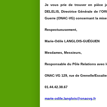
Je vous prie de trouver en pièce 
DELELIS, Directrice Générale de l’Of
Guerre (ONAC-VG) concernant la mise e
Respectueusement,
Marie-Odile LANGLOIS-GUÉGUEN
Mesdames, Messieurs,
Responsable du Pôle Relations
avec 
ONAC-VG
129, rue de Grenelle/Escali
01.44.42.38.67
marie-odile.langlois@onacvg.fr