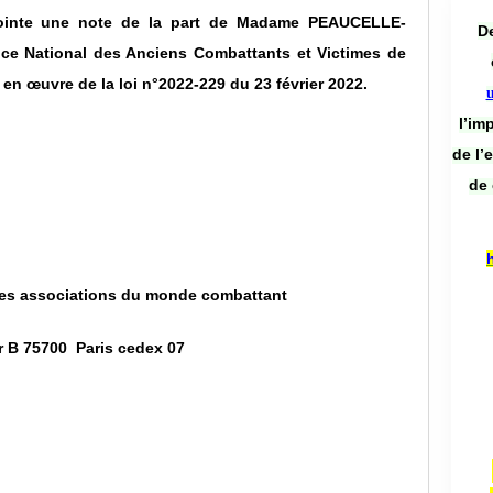
jointe une note de la part de Madame PEAUCELLE-
De
fice National des Anciens Combattants et Victimes de
n œuvre de la loi n°2022-229 du 23 février 2022.
l’im
de l’
de 
les associations du monde combattant
er B 75700 Paris cedex 07