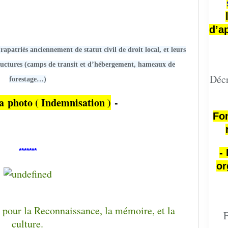
d’a
rapatriés anciennement de statut civil de droit local, et leurs
tructures (camps de transit et d’hébergement, hameaux de
Décr
forestage…)
a photo ( Indemnisation )
-
Fon
*******
-
or
F