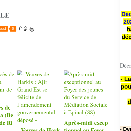
CLE
Déc
20
b
post
0
déc
Décr
- L
pou
d
ès de
a (Be
de Ri
Après-midi excep
- Veuves de Hark
tionnel au Foyer
- De