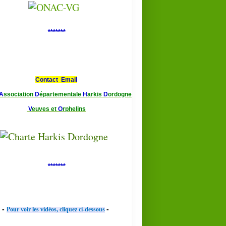
*******
Contact Email
A
ssociation
D
épartementale
H
arkis
D
ordogne
V
euves et
O
rphelins
*******
-
-
Pour voir les vidéos, cliquez ci-dessous