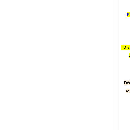
-
R
- Di
Dé
re