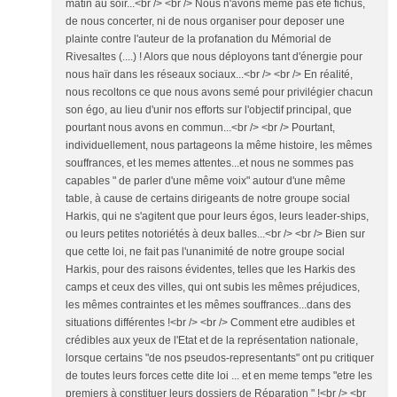
matin au soir...<br /> <br /> Nous n'avons même pas été fichus,
de nous concerter, ni de nous organiser pour deposer une
plainte contre l'auteur de la profanation du Mémorial de
Rivesaltes (....) ! Alors que nous déployons tant d'énergie pour
nous haïr dans les réseaux sociaux...<br /> <br /> En réalité,
nous recoltons ce que nous avons semé pour privilégier chacun
son égo, au lieu d'unir nos efforts sur l'objectif principal, que
pourtant nous avons en commun...<br /> <br /> Pourtant,
individuellement, nous partageons la même histoire, les mêmes
souffrances, et les memes attentes...et nous ne sommes pas
capables " de parler d'une même voix" autour d'une même
table, à cause de certains dirigeants de notre groupe social
Harkis, qui ne s'agitent que pour leurs égos, leurs leader-ships,
ou leurs petites notoriétés à deux balles...<br /> <br /> Bien sur
que cette loi, ne fait pas l'unanimité de notre groupe social
Harkis, pour des raisons évidentes, telles que les Harkis des
camps et ceux des villes, qui ont subis les mêmes préjudices,
les mêmes contraintes et les mêmes souffrances...dans des
situations différentes !<br /> <br /> Comment etre audibles et
crédibles aux yeux de l'Etat et de la représentation nationale,
lorsque certains "de nos pseudos-representants" ont pu critiquer
de toutes leurs forces cette dite loi ... et en meme temps "etre les
premiers à constituer leurs dossiers de Réparation " !<br /> <br