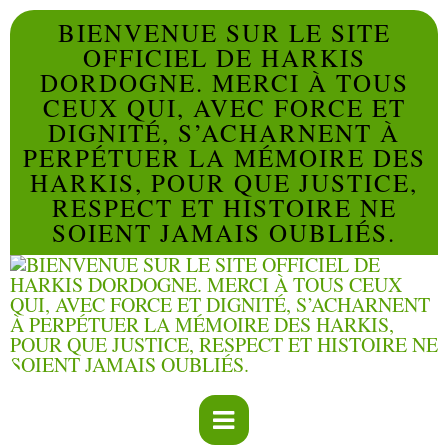
BIENVENUE SUR LE SITE
OFFICIEL DE HARKIS
DORDOGNE. MERCI À TOUS
CEUX QUI, AVEC FORCE ET
DIGNITÉ, S’ACHARNENT À
PERPÉTUER LA MÉMOIRE DES
HARKIS, POUR QUE JUSTICE,
RESPECT ET HISTOIRE NE
SOIENT JAMAIS OUBLIÉS.