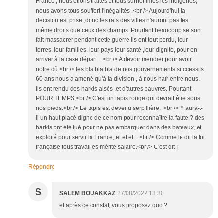
France , nous étions traités et tous surnommés les indigènes,
nous avons tous souffert l'inégalités .<br /> Aujourd'hui la
décision est prise ,donc les rats des villes n'auront pas les
même droits que ceux des champs. Pourtant beaucoup se sont
fait massacrer pendant cette guerre ils ont tout perdu, leur
terres, leur familles, leur pays leur santé ,leur dignité, pour en
arriver à la case départ....<br /> A devoir mendier pour avoir
notre dû.<br /> les bla bla bla de nos gouvernements successifs
60 ans nous a amené qu'à la division , à nous haïr entre nous.
Ils ont rendu des harkis aisés ,et d'autres pauvres. Pourtant
POUR TEMPS,<br /> C'est un tapis rouge qui devrait être sous
nos pieds.<br /> Le tapis est devenu serpillière. ,<br /> Y aura-t-
il un haut placé digne de ce nom pour reconnaître la faute ? des
harkis ont été tué pour ne pas embarquer dans des bateaux, et
exploité pour servir la France, et et et .. <br /> Comme le dit la loi
française tous travailles mérite salaire.<br /> C'est dit !
Répondre
S
SALEM BOUAKKAZ
27/08/2022 13:30
et après ce constat, vous proposez quoi?