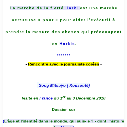
La marche de la fierté
Harki
est une marche
vertueuse « pour » pour aider l’exécutif à
prendre la mesure des choses qui préoccupent
les
Harkis
.
*******
-
Rencontre avec le journaliste coréen
-
Song Mitsuyo ( Kousouté
)
er
Visite en
France
du 1
au 9 Décembre 2018
Dossier
sur
(
L'âge et l'identité dans le monde, qui suis-je ? - dont l'histoire