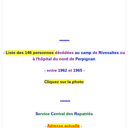
*******
-
Liste des 146 personnes
décédées
au camp
de
Rivesaltes
ou
à l'hôpital du nord de
Perpignan
-
entre
1962
et
1965 -
Cliquez sur la photo
*******
S
ervice
C
entral des
R
apatriés
-
Adresse actuelle
-