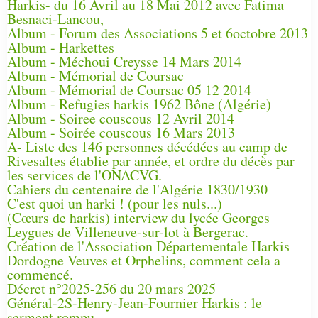
Harkis- du 16 Avril au 18 Mai 2012 avec Fatima
Besnaci-Lancou,
Album - Forum des Associations 5 et 6octobre 2013
Album - Harkettes
Album - Méchoui Creysse 14 Mars 2014
Album - Mémorial de Coursac
Album - Mémorial de Coursac 05 12 2014
Album - Refugies harkis 1962 Bône (Algérie)
Album - Soiree couscous 12 Avril 2014
Album - Soirée couscous 16 Mars 2013
A- Liste des 146 personnes décédées au camp de
Rivesaltes établie par année, et ordre du décès par
les services de l'ONACVG.
Cahiers du centenaire de l'Algérie 1830/1930
C'est quoi un harki ! (pour les nuls...)
(Cœurs de harkis) interview du lycée Georges
Leygues de Villeneuve-sur-lot à Bergerac.
Création de l'Association Départementale Harkis
Dordogne Veuves et Orphelins, comment cela a
commencé.
Décret n°2025-256 du 20 mars 2025
Général-2S-Henry-Jean-Fournier Harkis : le
serment rompu