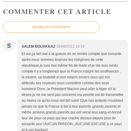
COMMENTER CET ARTICLE
Ajouter un commentaire
S
SALEM BOUAKKAZ
26/08/2022 19:19
Et oui,ça fait mal à la gueule de se rendre compte que soixante
après nous sommes toujours les indigènes de cette
république,je suis moi même fils de Harki et je me suis rendu
compte il y a longtemps que la France,malgré les souffrances ,
la misère, sa brutalité et son mépris envers ceux qui ont
défendu ses couleurs nous considère comme des sous
hommes! Donc ,le Président Macron peut aller à Alger s'il le
désire,je ne me sent pas concerné,ma priorité est de transmettre
au miens ce qu'ils nous ont fait subir !Que nos enfants n'oublient
jamais ce que la France à fait à leur parents ,grands parents et
même arrières grands parents qui ont versé leur sang et donné
leur vie pour ce pays qui leur crache dessus depuis plus de
soixante ans ! AUCUN PARDON , AUCUNE EXCUSE à ce pays
et à ces fourbes!