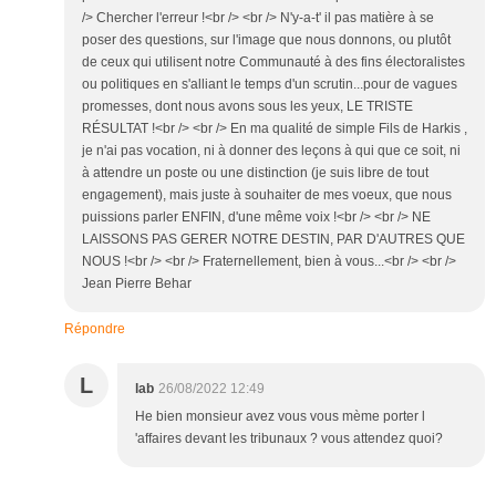
/> Chercher l'erreur !<br /> <br /> N'y-a-t' il pas matière à se
poser des questions, sur l'image que nous donnons, ou plutôt
de ceux qui utilisent notre Communauté à des fins électoralistes
ou politiques en s'alliant le temps d'un scrutin...pour de vagues
promesses, dont nous avons sous les yeux, LE TRISTE
RÉSULTAT !<br /> <br /> En ma qualité de simple Fils de Harkis ,
je n'ai pas vocation, ni à donner des leçons à qui que ce soit, ni
à attendre un poste ou une distinction (je suis libre de tout
engagement), mais juste à souhaiter de mes voeux, que nous
puissions parler ENFIN, d'une même voix !<br /> <br /> NE
LAISSONS PAS GERER NOTRE DESTIN, PAR D'AUTRES QUE
NOUS !<br /> <br /> Fraternellement, bien à vous...<br /> <br />
Jean Pierre Behar
Répondre
L
lab
26/08/2022 12:49
He bien monsieur avez vous vous mème porter l
'affaires devant les tribunaux ? vous attendez quoi?