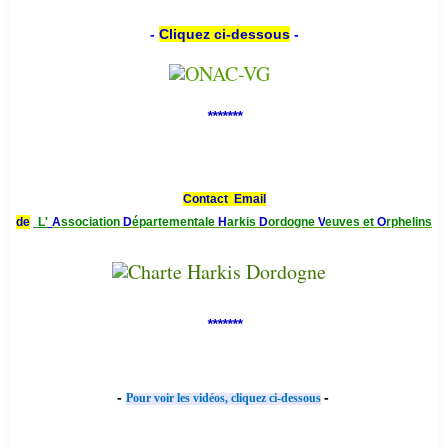
-
Cliquez ci-dessous
-
*******
Contact Email
de
L'
A
ssociation
D
épartementale
H
arkis
D
ordogne
V
euves et
O
rphelins
*******
-
-
Pour voir les vidéos, cliquez ci-dessous