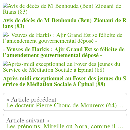
Avis de décès de M Benhouda (Ben) Ziouani de R
ians (83)
- Veuves de Harkis : Ajir Grand Est se félicite de
l’amendement gouvernemental déposé -
Après-midi exceptionnel au Foyer des jeunes du S
ervice de Médiation Sociale à Epinal (88)
Le docteur Pierre Chouc de Mourenx (64) qui s'est battu pour accueillir 5 familles de harkis, nous a quitté
Les prénoms: Mireille ou Nora, comme il vous plaira