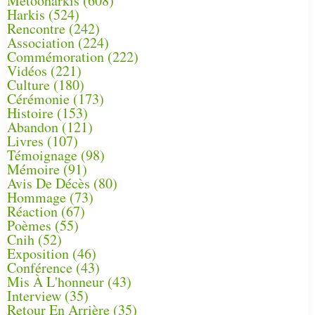
Metooharkis
(608)
Harkis
(524)
Rencontre
(242)
Association
(224)
Commémoration
(222)
Vidéos
(221)
Culture
(180)
Cérémonie
(173)
Histoire
(153)
Abandon
(121)
Livres
(107)
Témoignage
(98)
Mémoire
(91)
Avis De Décès
(80)
Hommage
(73)
Réaction
(67)
Poèmes
(55)
Cnih
(52)
Exposition
(46)
Conférence
(43)
Mis À L'honneur
(43)
Interview
(35)
Retour En Arrière
(35)