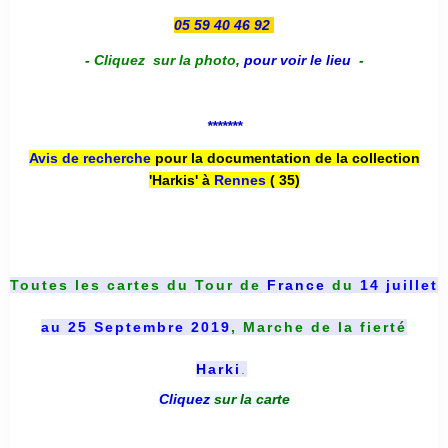
05 59 40 46 92
-
Cliquez sur la photo
,
pour voir le lieu
-
*******
Avis de recherche
pour la documentation de la collection
'Harkis' à
Rennes
( 35)
Toutes les cartes du
Tour de
France
du
14 juillet
au 25 Septembre 2019
, Marche de la fierté
Harki
.
Cliquez
sur la carte