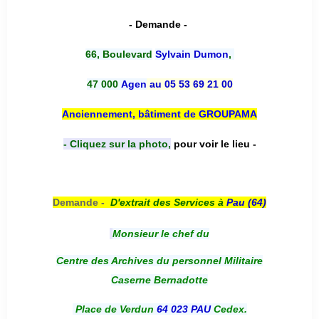
- Demande -
66, Boulevard
Sylvain Dumon
,
47 000
Agen
au 05 53 69 21 00
Anciennement, bâtiment de GROUPAMA
- Cliquez sur la photo,
pour voir le lieu -
Demande -
D'e
xtrait des Services à
Pau (64)
Monsieur le chef du
Centre des Archives du personnel Militaire
Caserne Bernadotte
Place de Verdun
64 023 PAU
Cedex.