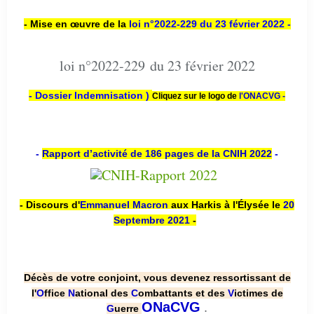
- Mise en œuvre de la
loi n
°2022-229
du 23 février 2022 -
loi n°2022-229 du 23 février 2022
- Dossier Indemnisation )
Cliquez sur le logo de
l'ONACVG -
-
Rapport d’activité de 186 pages de la CNIH 2022
-
- Discours d'
Emmanuel Macron
aux Harkis à l'Élysée le
20
Septembre 2021
-
Décès de votre conjoint, vous devenez ressortissant de
l'
O
ffice
N
ational des
C
ombattants et des
V
ictimes de
.
ONaCVG
G
uerre