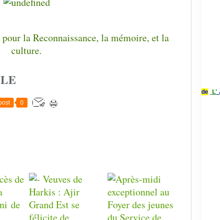
CLE
de
L'
post
0