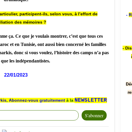
rticulier, participent-ils, selon vous, à l’effort de
-
R
iliation des mémoires ?
mme ça. Ce que je voulais montrer, c’est que tous ces
oc et en Tunisie, ont aussi bien concerné les familles
- Di
harkis, donc si vous voulez, l’histoire des camps n’a pas
que les indépendantistes.
22/01/2023
Dé
re
NEWSLETTER
rkis
,
Abonnez-vous
gratuitement
à la