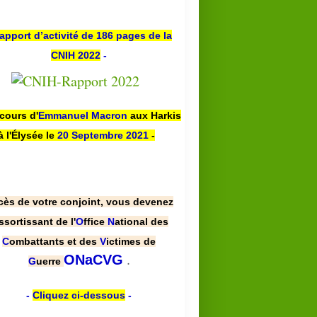
apport d’activité de 186 pages de la
CNIH 2022
-
scours d'
Emmanuel Macron
aux Harkis
à l'Élysée le
20 Septembre 2021
-
cès de votre conjoint, vous devenez
ssortissant de l'
O
ffice
N
ational des
C
ombattants et des
V
ictimes de
.
ONaCVG
G
uerre
-
Cliquez ci-dessous
-