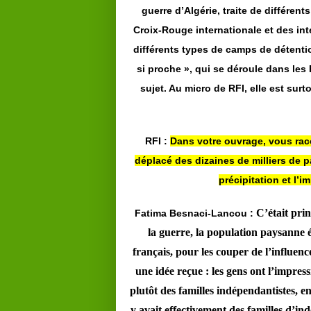
guerre d’Algérie, traite de différen
Croix-Rouge internationale et des int
différents types de camps de détentio
si proche », qui se déroule dans les 
sujet. Au micro de RFI, elle est su
RFI :
Dans votre ouvrage, vous raco
déplacé des dizaines de milliers de 
précipitation et l’i
C’était pri
Fatima Besnaci-Lancou :
la guerre, la population paysanne ét
français, pour les couper de l’influenc
une idée reçue : les gens ont l’impre
plutôt des familles indépendantistes, en
y avait effectivement des familles d’indé