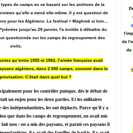
ts types de camps en se basant sur les archives de la
De
erviews qu’elle a mené elle-même. Il y est question de
ns pour les Algériens. Le festival « Maghreb si loin…
Pyrénées jusqu'au 29 janvier, l'a invitée à débattre du
l’im
rtout questionnée sur les camps de regroupement des
de l’
civils.
de 
ntez qu’entre 1955 et 1962, l’armée française avait
paysans algériens, dans 2 000 camps, souvent dans la
mprovisation. C’était dans quel but ?
ncipalement pour les contrôler puisque, dès le début de
ait un enjeu pour les deux parties. Et les militaires
e des indépendantistes, les ont déplacés. Parce qu’il y a
ssion que dans les camps de regroupement, on avait mis
 fait non : on a mis des paysans, et parmi ces paysans il
pendantistes, il y avait des familles de harkis, il y avait