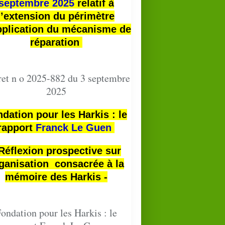
septembre 2025
relatif à
l’extension du périmètre
pplication du mécanisme de
réparation
et n o 2025-882 du 3 septembre
2025
dation pour les Harkis : le
rapport
Franck Le Guen
 Réflexion prospective sur
ganisation consacrée à la
mémoire des Harkis -
ondation pour les Harkis : le