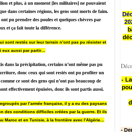
llion et plus, à un moment [les militaires] ne pouvaient
 que dans certaines régions, les gens sont morts de faim.
Déc
s ont pu prendre des poules et quelques chèvres par
20
x et ça fait toute la différence.
b
déc
sont restés sur leur terrain n’ont pas pu résister et
ni eux aussi par partir…
is dans la précipitation, certains n’ont même pas pu
Décr
riture, donc ceux qui sont restés ont pu profiter un
- L
ais comme ce sont des gens qui n’ont pas beaucoup de
pou
nt effectivement épuisées, donc ils sont partis aussi.
d
egroupés par l’armée française, il y a eu des paysans
 des conditions difficiles créées par la guerre. Et ils
 Maroc et en Tunisie, à la frontière avec l’Algérie…
- De