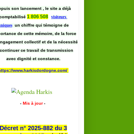
puis son lancement , le site a déjà
1 806 508
comptabilisé
visiteurs
un chiffre qui témoigne de
uniques
portance de cette mémoire, de la force
engagement collectif et de la nécessité
continuer ce travail de transmission
avec dignité et constance.
https://www.harkisdordogne.com/
-
Mis à jour
-
Décret n° 2025-882 du 3