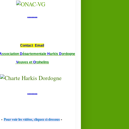
*******
Contact Email
A
ssociation
D
épartementale
H
arkis
D
ordogne
V
euves et
O
rphelins
*******
-
-
Pour voir les vidéos, cliquez ci-dessous