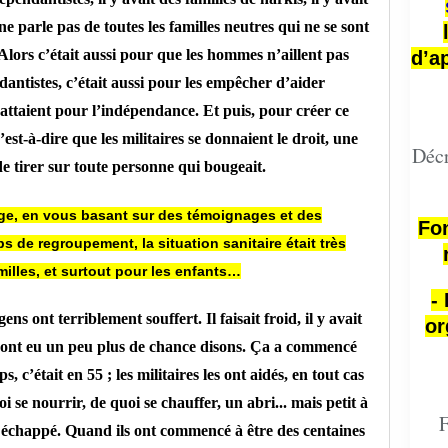
e parle pas de toutes les familles neutres qui ne se sont
 Alors c’était aussi pour que les hommes n’aillent pas
d’a
antistes, c’était aussi pour les empêcher d’aider
ttaient pour l’indépendance. Et puis, pour créer ce
est-à-dire que les militaires se donnaient le droit, une
Décr
de tirer sur toute personne qui bougeait.
ge, en vous basant sur des témoignages et des
Fon
de regroupement, la situation sanitaire était très
amilles, et surtout pour les enfants…
-
ens ont terriblement souffert. Il faisait froid, il y avait
or
ils ont eu un peu plus de chance disons. Ça a commencé
, c’était en 55 ; les militaires les ont aidés, en tout cas
 se nourrir, de quoi se chauffer, un abri... mais petit à
F
t échappé. Quand ils ont commencé à être des centaines