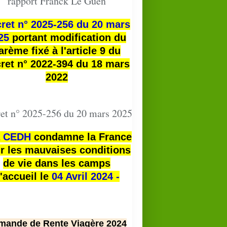
rapport Franck Le Guen
ret n° 2025-256 du 20 mars
25
portant modification du
arème fixé à l'article 9 du
ret n° 2022-394 du 18 mars
2022
et n° 2025-256 du 20 mars 2025
a
CEDH
condamne la France
r les mauvaises conditions
de vie dans les camps
'accueil le
04 Avril 2024 -
mande de Rente Viagère 2024