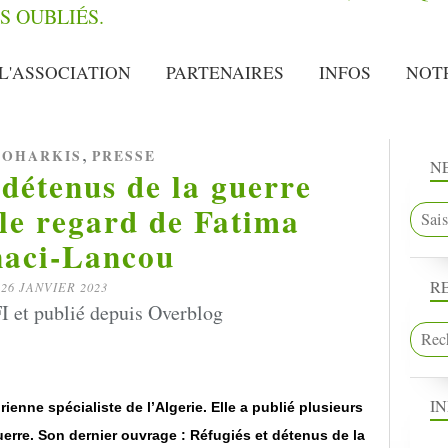
L'ASSOCIATION
PARTENAIRES
INFOS
NOT
,
OHARKIS
PRESSE
N
 détenus de la guerre
 le regard de Fatima
naci-Lancou
R
26 JANVIER 2023
I et publié depuis Overblog
I
enne spécialiste de l’Algerie. Elle a publié plusieurs
erre. Son dernier ouvrage : Réfugiés et détenus de la