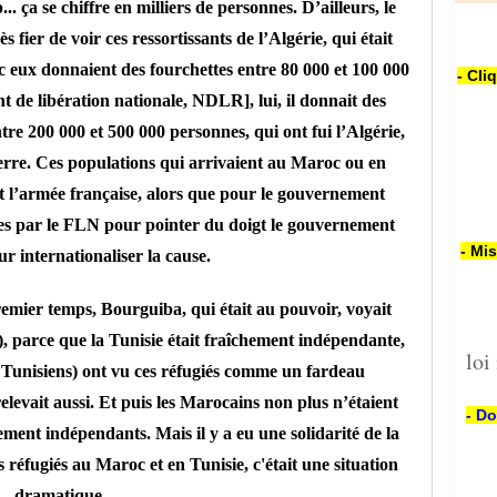
.. ça se chiffre en milliers de personnes. D’ailleurs, le
 fier de voir ces ressortissants de l’Algérie, qui était
nc eux donnaient des fourchettes entre 80 000 et 100 000
- Cli
t de libération nationale, NDLR], lui, il donnait des
tre 200 000 et 500 000 personnes, qui ont fui l’Algérie,
guerre. Ces populations qui arrivaient au Maroc ou en
ent l’armée française, alors que pour le gouvernement
gées par le FLN pour pointer du doigt le gouvernement
- Mi
ur internationaliser la cause.
emier temps, Bourguiba, qui était au pouvoir, voyait
), parce que la Tunisie était fraîchement indépendante,
loi
es Tunisiens) ont vu ces réfugiés comme un fardeau
levait aussi. Et puis les Marocains non plus n’étaient
- Do
chement indépendants. Mais il y a eu une solidarité de la
 réfugiés au Maroc et en Tunisie, c'était une situation
dramatique.