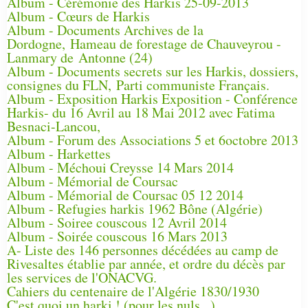
Album - Cérémonie des Harkis 25-09-2013
Album - Cœurs de Harkis
Album - Documents Archives de la
Dordogne, Hameau de forestage de Chauveyrou -
Lanmary de Antonne (24)
Album - Documents secrets sur les Harkis, dossiers,
consignes du FLN, Parti communiste Français.
Album - Exposition Harkis Exposition - Conférence
Harkis- du 16 Avril au 18 Mai 2012 avec Fatima
Besnaci-Lancou,
Album - Forum des Associations 5 et 6octobre 2013
Album - Harkettes
Album - Méchoui Creysse 14 Mars 2014
Album - Mémorial de Coursac
Album - Mémorial de Coursac 05 12 2014
Album - Refugies harkis 1962 Bône (Algérie)
Album - Soiree couscous 12 Avril 2014
Album - Soirée couscous 16 Mars 2013
A- Liste des 146 personnes décédées au camp de
Rivesaltes établie par année, et ordre du décès par
les services de l'ONACVG.
Cahiers du centenaire de l'Algérie 1830/1930
C'est quoi un harki ! (pour les nuls...)