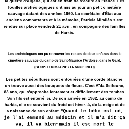
la guerre d'Algérie, qui est en train de s’écrire en France. Les
fouilles archéologiques ont mis au jour un petit cimetière
sauvage datant des années 1960. La secrétaire d'État aux
anciens combattants et à la mémoire, Patricia Mirallès s’est
rendue sur place vendredi 21 avril, en compagnie des familles
de Harkis.
Les archéologues ont pu retrouver les restes de deux enfants dans le
cimetière sauvage du camp de Saint-Maurice l’Ardoise, dans le Gard.
(BORIS LOUMAGNE / FRANCE INFO)
Les petites sépultures sont entourées d'une corde blanche,
on trouve aussi des bouquets de fleurs. C'est Aïda Seifoune,
83 ans, qui s'approche lentement et difficilement des tombes.
Son fils est enterré ici. De son arrivée en 1962, au camp de
harkis, elle se souvient du froid cet hiver-là, de la neige et de
la naissance de son enfant. "
Quand le bébé est né,
je l'ai emmené au médecin et il m'a dit
"
ça
va, il va bien
"
mais il est mort le