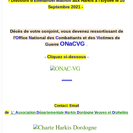
- Discours d'
Emmanuel Macron
aux Harkis à l'Élysée le
20
Septembre 2021
-
Décès de votre conjoint, vous devenez ressortissant de
l'
O
ffice
N
ational des
C
ombattants et des
V
ictimes de
.
ONaCVG
G
uerre
-
Cliquez ci-dessous
-
*******
Contact Email
de
L'
A
ssociation
D
épartementale
H
arkis
D
ordogne
V
euves et
O
rphelins