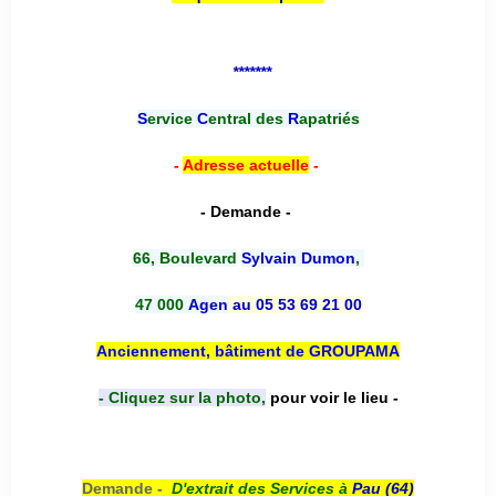
*******
S
ervice
C
entral des
R
apatriés
-
Adresse actuelle
-
- Demande -
66, Boulevard
Sylvain Dumon
,
47 000
Agen
au 05 53 69 21 00
Anciennement, bâtiment de GROUPAMA
- Cliquez sur la photo,
pour voir le lieu -
Demande -
D'e
xtrait des Services à
Pau (64)