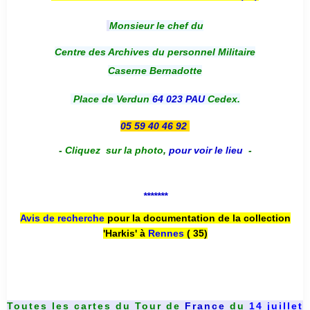
Monsieur le chef du
Centre des Archives du personnel Militaire
Caserne Bernadotte
Place de Verdun
64 023 PAU
Cedex.
05 59 40 46 92
-
Cliquez sur la photo
,
pour voir le lieu
-
*******
Avis de recherche
pour la documentation de la collection
'Harkis' à
Rennes
( 35)
Toutes les cartes du
Tour de
France
du
14 juillet