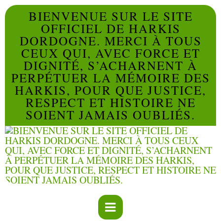
BIENVENUE SUR LE SITE
OFFICIEL DE HARKIS
DORDOGNE. MERCI À TOUS
CEUX QUI, AVEC FORCE ET
DIGNITÉ, S’ACHARNENT À
PERPÉTUER LA MÉMOIRE DES
HARKIS, POUR QUE JUSTICE,
RESPECT ET HISTOIRE NE
SOIENT JAMAIS OUBLIÉS.