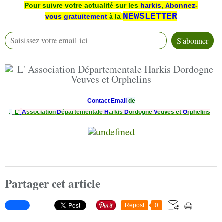
Pour suivre votre actualité sur les
harkis
,
Abonnez-
NEWSLETTER
vous
gratuitement
à la
Contact Email
de
:
L'
A
ssociation
D
épartementale
H
arkis
D
ordogne
V
euves et
O
rphelins
Partager cet article
Repost
0