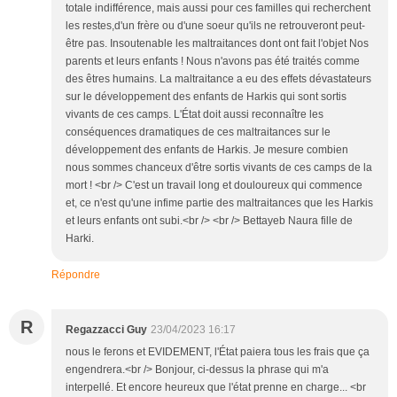
totale indifférence, mais aussi pour ces familles qui recherchent
les restes,d'un frère ou d'une soeur qu'ils ne retrouveront peut-
être pas. Insoutenable les maltraitances dont ont fait l'objet Nos
parents et leurs enfants ! Nous n'avons pas été traités comme
des êtres humains. La maltraitance a eu des effets dévastateurs
sur le développement des enfants de Harkis qui sont sortis
vivants de ces camps. L'État doit aussi reconnaître les
conséquences dramatiques de ces maltraitances sur le
développement des enfants de Harkis. Je mesure combien
nous sommes chanceux d'être sortis vivants de ces camps de la
mort ! <br /> C'est un travail long et douloureux qui commence
et, ce n'est qu'une infime partie des maltraitances que les Harkis
et leurs enfants ont subi.<br /> <br /> Bettayeb Naura fille de
Harki.
Répondre
R
Regazzacci Guy
23/04/2023 16:17
nous le ferons et EVIDEMENT, l'État paiera tous les frais que ça
engendrera.<br /> Bonjour, ci-dessus la phrase qui m'a
interpellé. Et encore heureux que l'état prenne en charge... <br