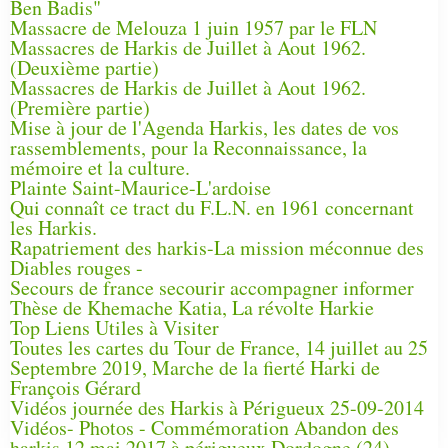
Ben Badis"
Massacre de Melouza 1 juin 1957 par le FLN
Massacres de Harkis de Juillet à Aout 1962.
(Deuxième partie)
Massacres de Harkis de Juillet à Aout 1962.
(Première partie)
Mise à jour de l'Agenda Harkis, les dates de vos
rassemblements, pour la Reconnaissance, la
mémoire et la culture.
Plainte Saint-Maurice-L'ardoise
Qui connaît ce tract du F.L.N. en 1961 concernant
les Harkis.
Rapatriement des harkis-La mission méconnue des
Diables rouges -
Secours de france secourir accompagner informer
Thèse de Khemache Katia, La révolte Harkie
Top Liens Utiles à Visiter
Toutes les cartes du Tour de France, 14 juillet au 25
Septembre 2019, Marche de la fierté Harki de
François Gérard
Vidéos journée des Harkis à Périgueux 25-09-2014
Vidéos- Photos - Commémoration Abandon des
harkis 12 mai 2017 à périgueux Dordogne (24)