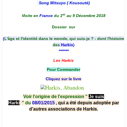
Song Mitsuyo ( Kousouté
)
er
Visite en
France
du 1
au 9 Décembre 2018
Dossier
sur
(
L'âge et l'identité dans le monde, qui suis-je ? - dont l'histoire
des
Harkis
)
*******
Les Harkis
Pour Commander
Cliquez sur le livre
Voir l'origine de l'expression "
Je suis
Harki
"
du
08/01/2015
, qui a été depuis adoptée par
d'autres associations de Harkis.