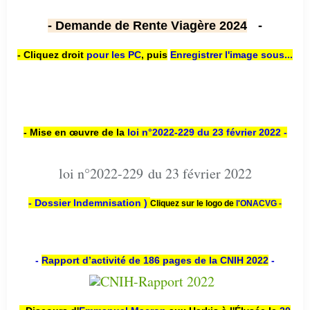
- Demande de Rente Viagère 2024
-
- Cliquez droit
pour les PC
,
puis
Enregistrer l'image sous...
- Mise en œuvre de la
loi n
°2022-229
du 23 février 2022 -
loi n°2022-229 du 23 février 2022
- Dossier Indemnisation )
Cliquez sur le logo de
l'ONACVG -
-
Rapport d’activité de 186 pages de la CNIH 2022
-