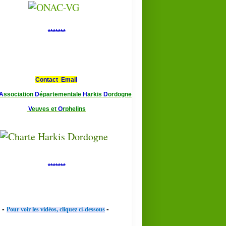
*******
Contact Email
A
ssociation
D
épartementale
H
arkis
D
ordogne
V
euves et
O
rphelins
*******
-
-
Pour voir les vidéos, cliquez ci-dessous