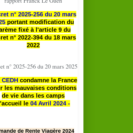
rapport Franck Le Guen
ret n° 2025-256 du 20 mars
25
portant modification du
arème fixé à l'article 9 du
ret n° 2022-394 du 18 mars
2022
et n° 2025-256 du 20 mars 2025
a
CEDH
condamne la France
r les mauvaises conditions
de vie dans les camps
'accueil le
04 Avril 2024 -
mande de Rente Viagère 2024