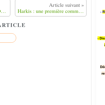
Commémoration ' Harkis-DBFM. du samedi 24 juin 2023 à Largentière (07)
Harkis : une première commune *altiligérienne donnant droit à réparation
-
R
ARTICLE
- Di
Dé
re