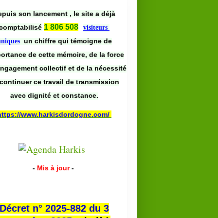
puis son lancement , le site a déjà
1 806 508
comptabilisé
visiteurs
un chiffre qui témoigne de
uniques
portance de cette mémoire, de la force
engagement collectif et de la nécessité
continuer ce travail de transmission
avec dignité et constance.
https://www.harkisdordogne.com/
-
Mis à jour
-
Décret n° 2025-882 du 3