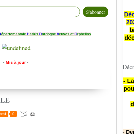
Déc
20
b
D
épartementale
H
arkis
D
ordogne
V
euves et
O
rphelins
déc
-
Mis à jour
-
Décr
- L
pou
CLE
d
post
0
- De