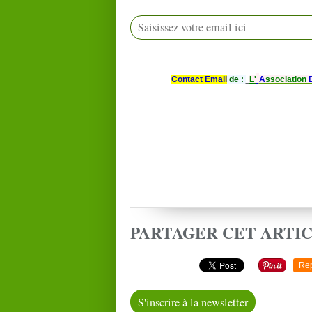
Contact Email
de :
L'
A
ssociation
PARTAGER CET ARTI
Re
S'inscrire à la newsletter