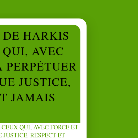
L DE HARKIS
QUI, AVEC
À PERPÉTUER
UE JUSTICE,
NT JAMAIS