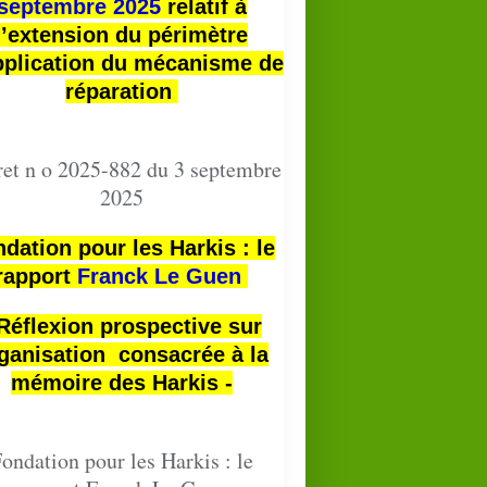
septembre 2025
relatif à
l’extension du périmètre
pplication du mécanisme de
réparation
et n o 2025-882 du 3 septembre
2025
dation pour les Harkis : le
rapport
Franck Le Guen
 Réflexion prospective sur
ganisation consacrée à la
mémoire des Harkis -
ondation pour les Harkis : le