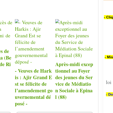
- Cli
ès de
a (Be
- Mi
de Ri
Après-midi excep
- Veuves de Hark
tionnel au Foyer
is : Ajir Grand E
des jeunes du Ser
loi
st se félicite de
vice de Médiatio
l’amendement go
n Sociale à Epina
- Do
uvernemental dé
l (88)
posé -