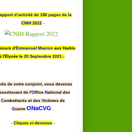
apport d’activité de 186 pages de la
CNIH 2022
-
scours d'
Emmanuel Macron
aux Harkis
à l'Élysée le
20 Septembre 2021
-
cès de votre conjoint, vous devenez
ssortissant de l'
O
ffice
N
ational des
C
ombattants et des
V
ictimes de
.
ONaCVG
G
uerre
-
Cliquez ci-dessous
-