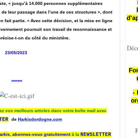
liste, « jusqu’à 14.000 personnes supplémentaires
e de leur passage dans l’une de ces structures », dont
d’a
 fait partie. « Avec cette décision, et la mise en ligne
ouvernement poursuit son travail de reconnaissance et
précise-t-on du côté du ministère.
Décr
23/05/2023
Fon
*******
-
or
ez vos meilleurs articles dans votre boîte mail avec
TER
de
Harkisdordogne.com
F
arkis
,
abonnez-vous
gratuitement
à la
NEWSLETTER