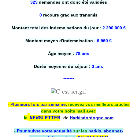
329
demandes ont donc été validées
0
recours gracieux transmis
Montant total des indemnisations du jour :
2 290 000 €
Montant moyen d'indemnisation :
6 960 €
Âge moyen :
78 ans
Durée moyenne du séjour :
3 ans
*******
-
Plusieurs fois par semaine
, recevez vos meilleurs articles
dans votre boîte mail avec
la
NEWSLETTER
de
Harkisdordogne.com
-
Pour suivre votre actualité
sur les
harkis
,
abonnez-