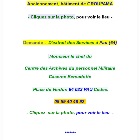
Anciennement, bâtiment de GROUPAMA
- Cliquez sur la photo,
pour voir le lieu -
Demande -
D'e
xtrait des Services à
Pau (64)
Monsieur le chef du
Centre des Archives du personnel Militaire
Caserne Bernadotte
Place de Verdun
64 023 PAU
Cedex.
05 59 40 46 92
-
Cliquez sur la photo
,
pour voir le lieu
-
*******