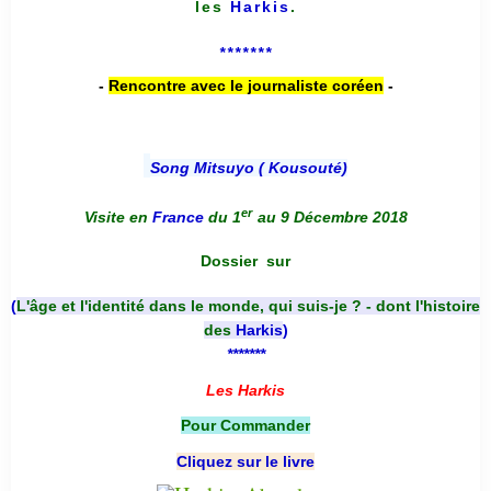
les
Harkis
.
*******
-
Rencontre avec le journaliste coréen
-
Song Mitsuyo ( Kousouté
)
er
Visite en
France
du 1
au 9 Décembre 2018
Dossier
sur
(
L'âge et l'identité dans le monde, qui suis-je ? - dont l'histoire
des
Harkis
)
*******
Les Harkis
Pour Commander
Cliquez sur le livre