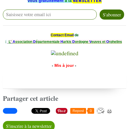
vous
gratuitement
à la
NEWSLETTER
Contact Email
de
:
L'
A
ssociation
D
épartementale
H
arkis
D
ordogne
V
euves et
O
rphelins
-
Mis à jour
-
Partager cet article
Repost
0
S'inscrire à la newsletter