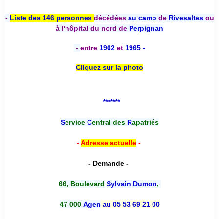
-
Liste des 146 personnes
décédées
au camp
de
Rivesaltes
ou
à l'hôpital du nord de
Perpignan
-
entre
1962
et
1965 -
Cliquez sur la photo
*******
S
ervice
C
entral des
R
apatriés
-
Adresse actuelle
-
- Demande -
66, Boulevard
Sylvain Dumon
,
47 000
Agen
au 05 53 69 21 00