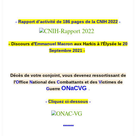
-
Rapport d’activité de 186 pages de la CNIH 2022
-
- Discours d'
Emmanuel Macron
aux Harkis à l'Élysée le
20
Septembre 2021
-
Décès de votre conjoint, vous devenez ressortissant de
l'
O
ffice
N
ational des
C
ombattants et des
V
ictimes de
.
ONaCVG
G
uerre
-
Cliquez ci-dessous
-
*******