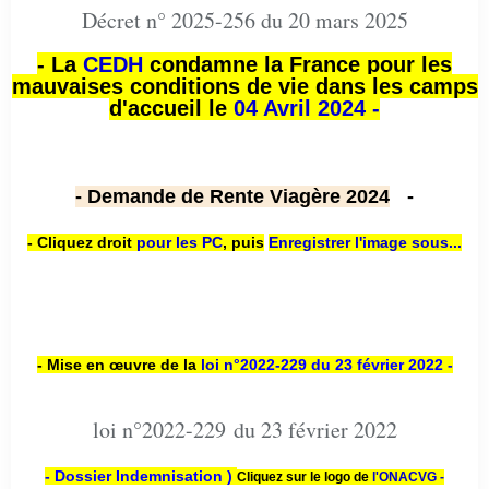
Décret n° 2025-256 du 20 mars 2025
- La
CEDH
condamne la France pour les
mauvaises conditions de vie dans les camps
d'accueil le
04 Avril 2024 -
- Demande de Rente Viagère 2024
-
- Cliquez droit
pour les PC
,
puis
Enregistrer l'image sous...
- Mise en œuvre de la
loi n
°2022-229
du 23 février 2022 -
loi n°2022-229 du 23 février 2022
- Dossier Indemnisation )
Cliquez sur le logo de
l'ONACVG -