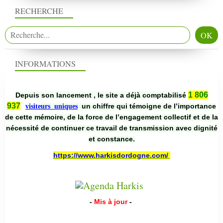
RECHERCHE
INFORMATIONS
1 806
Depuis son lancement , le site a déjà comptabilisé
937
un chiffre qui témoigne de l’importance
visiteurs uniques
de cette mémoire, de la force de l’engagement collectif et de la
nécessité de continuer ce travail de transmission avec dignité
et constance.
https://www.harkisdordogne.com/
-
Mis à jour
-