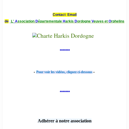
Contact Email
de
L'
A
ssociation
D
épartementale
H
arkis
D
ordogne
V
euves et
O
rphelins
*******
-
-
Pour voir les vidéos, cliquez ci-dessous
*******
Adhérer à notre association