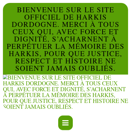
BIENVENUE SUR LE SITE
OFFICIEL DE HARKIS
DORDOGNE. MERCI À TOUS
CEUX QUI, AVEC FORCE ET
DIGNITÉ, S’ACHARNENT À
PERPÉTUER LA MÉMOIRE DES
HARKIS, POUR QUE JUSTICE,
RESPECT ET HISTOIRE NE
SOIENT JAMAIS OUBLIÉS.