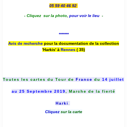
05 59 40 46 92
-
Cliquez sur la photo
,
pour voir le lieu
-
*******
Avis de recherche
pour la documentation de la collection
'Harkis' à
Rennes
( 35)
Toutes les cartes du
Tour de
France
du
14 juillet
au 25 Septembre 2019
, Marche de la fierté
Harki
.
Cliquez
sur la carte