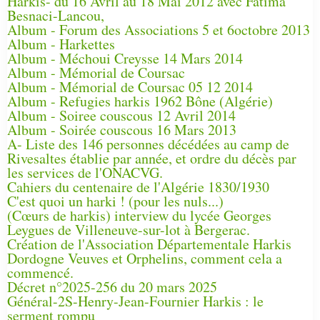
Harkis- du 16 Avril au 18 Mai 2012 avec Fatima
Besnaci-Lancou,
Album - Forum des Associations 5 et 6octobre 2013
Album - Harkettes
Album - Méchoui Creysse 14 Mars 2014
Album - Mémorial de Coursac
Album - Mémorial de Coursac 05 12 2014
Album - Refugies harkis 1962 Bône (Algérie)
Album - Soiree couscous 12 Avril 2014
Album - Soirée couscous 16 Mars 2013
A- Liste des 146 personnes décédées au camp de
Rivesaltes établie par année, et ordre du décès par
les services de l'ONACVG.
Cahiers du centenaire de l'Algérie 1830/1930
C'est quoi un harki ! (pour les nuls...)
(Cœurs de harkis) interview du lycée Georges
Leygues de Villeneuve-sur-lot à Bergerac.
Création de l'Association Départementale Harkis
Dordogne Veuves et Orphelins, comment cela a
commencé.
Décret n°2025-256 du 20 mars 2025
Général-2S-Henry-Jean-Fournier Harkis : le
serment rompu