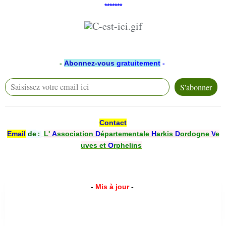
*******
-
Abonnez-vous
gratuitement
-
Contact
Email
de
L'
A
ssociation
D
épartementale
H
arkis
D
ordogne
V
e
:
uves et
O
rphelins
-
Mis à jour
-