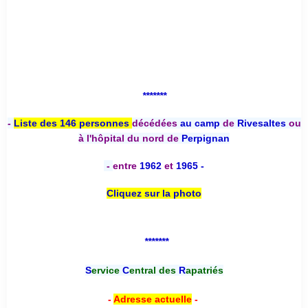
*******
-
Liste des 146 personnes
décédées
au camp
de
Rivesaltes
ou
à l'hôpital du nord de
Perpignan
-
entre
1962
et
1965 -
Cliquez sur la photo
*******
S
ervice
C
entral des
R
apatriés
-
Adresse actuelle
-