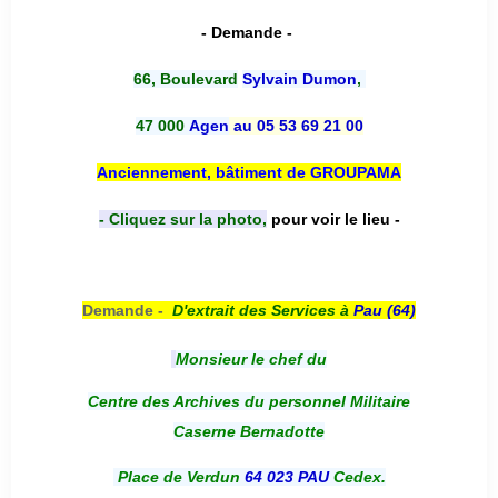
- Demande -
66, Boulevard
Sylvain Dumon
,
47 000
Agen
au 05 53 69 21 00
Anciennement, bâtiment de GROUPAMA
- Cliquez sur la photo,
pour voir le lieu -
Demande -
D'e
xtrait des Services à
Pau (64)
Monsieur le chef du
Centre des Archives du personnel Militaire
Caserne Bernadotte
Place de Verdun
64 023 PAU
Cedex.