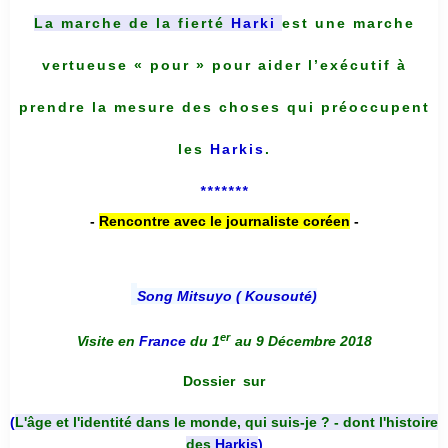
La marche de la fierté
Harki
est une marche
vertueuse « pour » pour aider l’exécutif à
prendre la mesure des choses qui préoccupent
les
Harkis
.
*******
-
Rencontre avec le journaliste coréen
-
Song Mitsuyo ( Kousouté
)
er
Visite en
France
du 1
au 9 Décembre 2018
Dossier
sur
(
L'âge et l'identité dans le monde, qui suis-je ? - dont l'histoire
des
Harkis
)