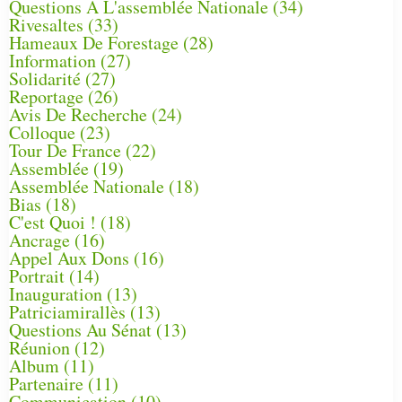
Questions À L'assemblée Nationale
(34)
Rivesaltes
(33)
Hameaux De Forestage
(28)
Information
(27)
Solidarité
(27)
Reportage
(26)
Avis De Recherche
(24)
Colloque
(23)
Tour De France
(22)
Assemblée
(19)
Assemblée Nationale
(18)
Bias
(18)
C'est Quoi !
(18)
Ancrage
(16)
Appel Aux Dons
(16)
Portrait
(14)
Inauguration
(13)
Patriciamirallès
(13)
Questions Au Sénat
(13)
Réunion
(12)
Album
(11)
Partenaire
(11)
Communication
(10)