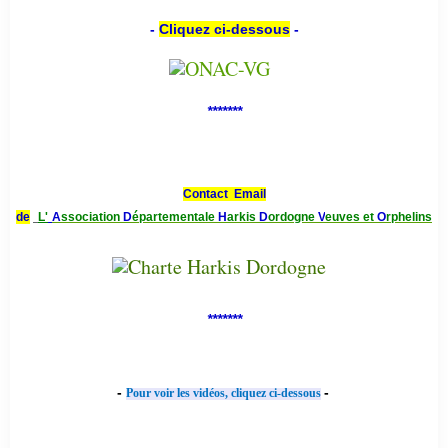
-
Cliquez ci-dessous
-
*******
Contact Email
de
L'
A
ssociation
D
épartementale
H
arkis
D
ordogne
V
euves et
O
rphelins
*******
-
-
Pour voir les vidéos, cliquez ci-dessous