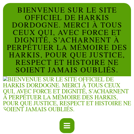
BIENVENUE SUR LE SITE
OFFICIEL DE HARKIS
DORDOGNE. MERCI À TOUS
CEUX QUI, AVEC FORCE ET
DIGNITÉ, S’ACHARNENT À
PERPÉTUER LA MÉMOIRE DES
HARKIS, POUR QUE JUSTICE,
RESPECT ET HISTOIRE NE
SOIENT JAMAIS OUBLIÉS.