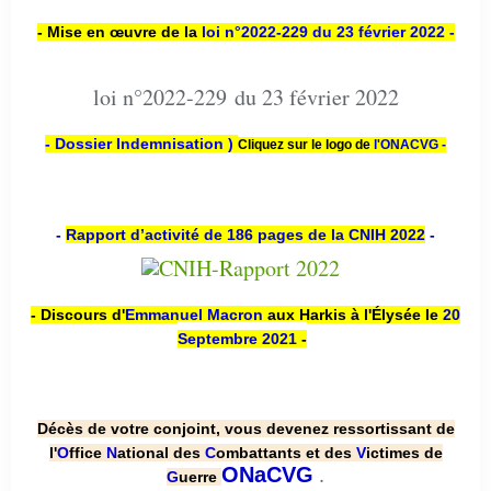
- Mise en œuvre de la
loi n
°2022-229
du 23 février 2022 -
loi n°2022-229 du 23 février 2022
- Dossier Indemnisation )
Cliquez sur le logo de
l'ONACVG -
-
Rapport d’activité de 186 pages de la CNIH 2022
-
- Discours d'
Emmanuel Macron
aux Harkis à l'Élysée le
20
Septembre 2021
-
Décès de votre conjoint, vous devenez ressortissant de
l'
O
ffice
N
ational des
C
ombattants et des
V
ictimes de
.
ONaCVG
G
uerre