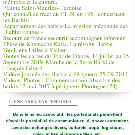
mémoire et la culture.
Plainte Saint-Maurice-L'ardoise
Qui connaît ce tract du F.L.N. en 1961 concernant
les Harkis.
Rapatriement des harkis-La mission méconnue des
Diables rouges -
Secours de france secourir accompagner informer
Thèse de Khemache Katia, La révolte Harkie
Top Liens Utiles à Visiter
Toutes les cartes du Tour de France, 14 juillet au 25
Septembre 2019, Marche de la fierté Harki de
François Gérard
Vidéos journée des Harkis à Périgueux 25-09-2014
Vidéos- Photos - Commémoration Abandon des
harkis 12 mai 2017 à périgueux Dordogne (24)
LIENS AMIS, PARTENAIRES
Dans le milieu associatif, les partenariats permettent
d'avoir la possibilité de communiquer,
d'innover autrement,
avec des échanges divers, culturels, appui logistique,
créer un lien réciproque Web, etc.