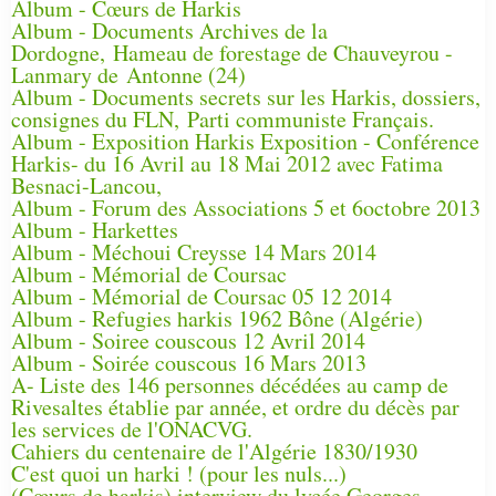
Album - Cœurs de Harkis
Album - Documents Archives de la
Dordogne, Hameau de forestage de Chauveyrou -
Lanmary de Antonne (24)
Album - Documents secrets sur les Harkis, dossiers,
consignes du FLN, Parti communiste Français.
Album - Exposition Harkis Exposition - Conférence
Harkis- du 16 Avril au 18 Mai 2012 avec Fatima
Besnaci-Lancou,
Album - Forum des Associations 5 et 6octobre 2013
Album - Harkettes
Album - Méchoui Creysse 14 Mars 2014
Album - Mémorial de Coursac
Album - Mémorial de Coursac 05 12 2014
Album - Refugies harkis 1962 Bône (Algérie)
Album - Soiree couscous 12 Avril 2014
Album - Soirée couscous 16 Mars 2013
A- Liste des 146 personnes décédées au camp de
Rivesaltes établie par année, et ordre du décès par
les services de l'ONACVG.
Cahiers du centenaire de l'Algérie 1830/1930
C'est quoi un harki ! (pour les nuls...)
(Cœurs de harkis) interview du lycée Georges