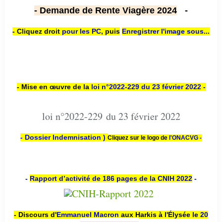
- Demande de Rente Viagère 2024
-
- Cliquez droit
pour les PC
,
puis
Enregistrer l'image sous...
- Mise en œuvre de la
loi n
°2022-229
du 23 février 2022 -
loi n°2022-229 du 23 février 2022
- Dossier Indemnisation )
Cliquez sur le logo de
l'ONACVG -
-
Rapport d’activité de 186 pages de la CNIH 2022
-
- Discours d'
Emmanuel Macron
aux Harkis à l'Élysée le
20