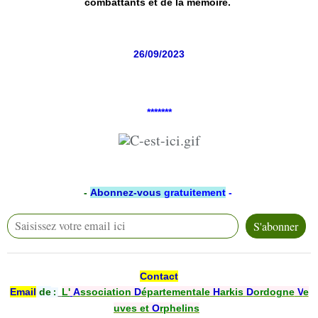
combattants et de la mémoire.
26/09/2023
*******
-
Abonnez-vous
gratuitement
-
Contact
Email
de
L'
A
ssociation
D
épartementale
H
arkis
D
ordogne
V
e
:
uves et
O
rphelins