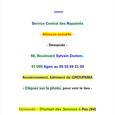
*******
S
ervice
C
entral des
R
apatriés
-
Adresse actuelle
-
- Demande -
66, Boulevard
Sylvain Dumon
,
47 000
Agen
au 05 53 69 21 00
Anciennement, bâtiment de GROUPAMA
- Cliquez sur la photo,
pour voir le lieu -
Demande -
D'e
xtrait des Services à
Pau (64)