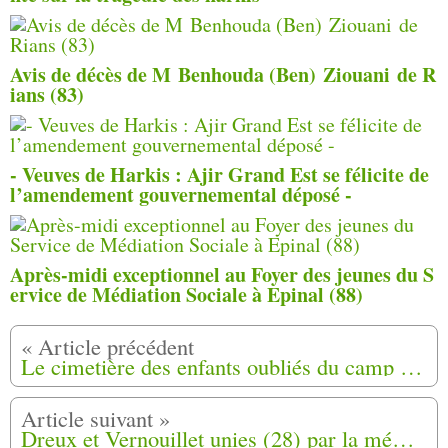
Avis de décès de M Benhouda (Ben) Ziouani de R
ians (83)
- Veuves de Harkis : Ajir Grand Est se félicite de
l’amendement gouvernemental déposé -
Après-midi exceptionnel au Foyer des jeunes du S
ervice de Médiation Sociale à Epinal (88)
Le cimetière des enfants oubliés du camp de harkis de Saint-Maurice-l’Ardoise (30)
Dreux et Vernouillet unies (28) par la mémoire du général Maurice Faivre, profondément lié à la communauté harki