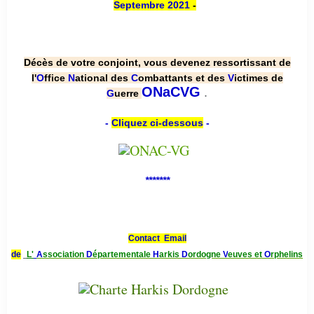
Septembre 2021
-
Décès de votre conjoint, vous devenez ressortissant de
l'
O
ffice
N
ational des
C
ombattants et des
V
ictimes de
.
ONaCVG
G
uerre
-
Cliquez ci-dessous
-
*******
Contact Email
de
L'
A
ssociation
D
épartementale
H
arkis
D
ordogne
V
euves et
O
rphelins