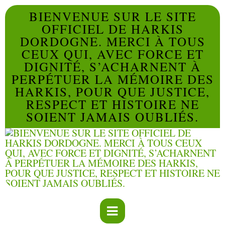
BIENVENUE SUR LE SITE
OFFICIEL DE HARKIS
DORDOGNE. MERCI À TOUS
CEUX QUI, AVEC FORCE ET
DIGNITÉ, S’ACHARNENT À
PERPÉTUER LA MÉMOIRE DES
HARKIS, POUR QUE JUSTICE,
RESPECT ET HISTOIRE NE
SOIENT JAMAIS OUBLIÉS.