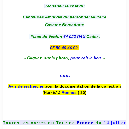
Monsieur le chef du
Centre des Archives du personnel Militaire
Caserne Bernadotte
Place de Verdun
64 023 PAU
Cedex.
05 59 40 46 92
-
Cliquez sur la photo
,
pour voir le lieu
-
*******
Avis de recherche
pour la documentation de la collection
'Harkis' à
Rennes
( 35)
Toutes les cartes du
Tour de
France
du
14 juillet