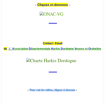
-
Cliquez ci-dessous
-
*******
Contact Email
de
L'
A
ssociation
D
épartementale
H
arkis
D
ordogne
V
euves et
O
rphelins
*******
-
-
Pour voir les vidéos, cliquez ci-dessous