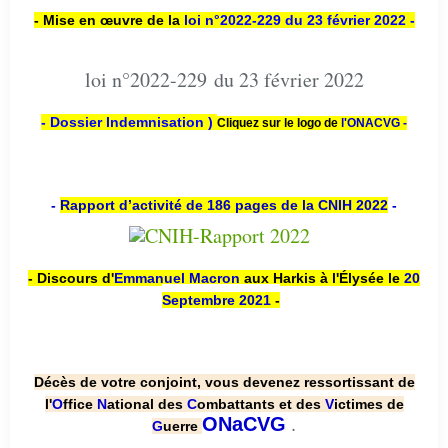
- Mise en œuvre de la
loi n
°2022-229
du 23 février 2022 -
loi n°2022-229 du 23 février 2022
- Dossier Indemnisation )
Cliquez sur le logo de
l'ONACVG -
-
Rapport d’activité de 186 pages de la CNIH 2022
-
- Discours d'
Emmanuel Macron
aux Harkis à l'Élysée le
20
Septembre 2021
-
Décès de votre conjoint, vous devenez ressortissant de
l'
O
ffice
N
ational des
C
ombattants et des
V
ictimes de
.
ONaCVG
G
uerre