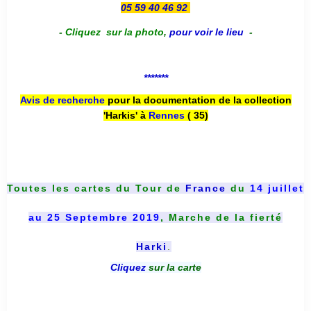
05 59 40 46 92
-
Cliquez sur la photo
,
pour voir le lieu
-
*******
Avis de recherche
pour la documentation de la collection
'Harkis' à
Rennes
( 35)
Toutes les cartes du
Tour de
France
du
14 juillet
au 25 Septembre 2019
, Marche de la fierté
Harki
.
Cliquez
sur la carte