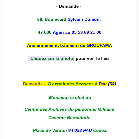
- Demande -
66, Boulevard
Sylvain Dumon
,
47 000
Agen
au 05 53 69 21 00
Anciennement, bâtiment de GROUPAMA
- Cliquez sur la photo,
pour voir le lieu -
Demande -
D'e
xtrait des Services à
Pau (64)
Monsieur le chef du
Centre des Archives du personnel Militaire
Caserne Bernadotte
Place de Verdun
64 023 PAU
Cedex.