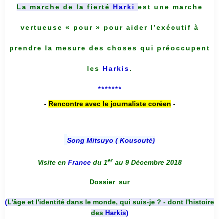
La marche de la fierté
Harki
est une marche
vertueuse « pour » pour aider l’exécutif à
prendre la mesure des choses qui préoccupent
les
Harkis
.
*******
-
Rencontre avec le journaliste coréen
-
Song Mitsuyo ( Kousouté
)
er
Visite en
France
du 1
au 9 Décembre 2018
Dossier
sur
(
L'âge et l'identité dans le monde, qui suis-je ? - dont l'histoire
des
Harkis
)