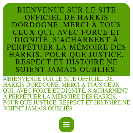
BIENVENUE SUR LE SITE
OFFICIEL DE HARKIS
DORDOGNE. MERCI À TOUS
CEUX QUI, AVEC FORCE ET
DIGNITÉ, S’ACHARNENT À
PERPÉTUER LA MÉMOIRE DES
HARKIS, POUR QUE JUSTICE,
RESPECT ET HISTOIRE NE
SOIENT JAMAIS OUBLIÉS.