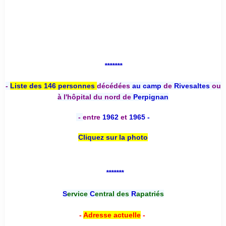
*******
-
Liste des 146 personnes
décédées
au camp
de
Rivesaltes
ou
à l'hôpital du nord de
Perpignan
-
entre
1962
et
1965 -
Cliquez sur la photo
*******
S
ervice
C
entral des
R
apatriés
-
Adresse actuelle
-