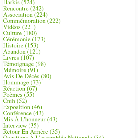
Harkis
(524)
Rencontre
(242)
Association
(224)
Commémoration
(222)
Vidéos
(221)
Culture
(180)
Cérémonie
(173)
Histoire
(153)
Abandon
(121)
Livres
(107)
Témoignage
(98)
Mémoire
(91)
Avis De Décès
(80)
Hommage
(73)
Réaction
(67)
Poèmes
(55)
Cnih
(52)
Exposition
(46)
Conférence
(43)
Mis À L'honneur
(43)
Interview
(35)
Retour En Arrière
(35)
Questions À L'assemblée Nationale
(34)