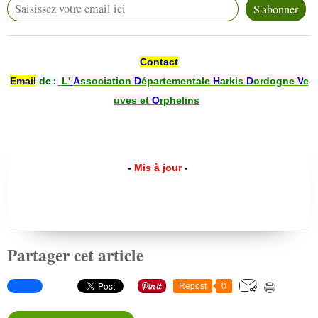
Contact
Email
de
L'
A
ssociation
D
épartementale
H
arkis
D
ordogne
V
e
:
uves et
O
rphelins
-
Mis à jour
-
Partager cet article
Repost
0