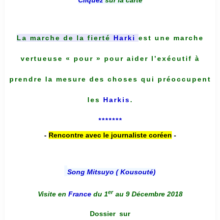
Cliquez
sur la carte
La marche de la fierté
Harki
est une marche
vertueuse « pour » pour aider l’exécutif à
prendre la mesure des choses qui préoccupent
les
Harkis
.
*******
-
Rencontre avec le journaliste coréen
-
Song Mitsuyo ( Kousouté
)
er
Visite en
France
du 1
au 9 Décembre 2018
Dossier
sur