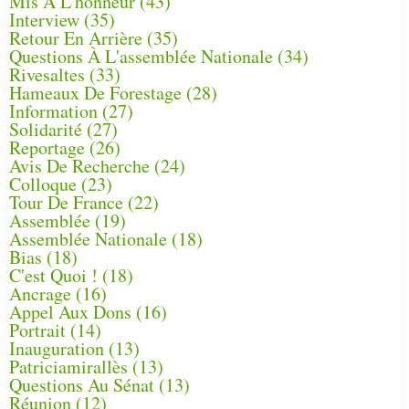
Mis À L'honneur
(43)
Interview
(35)
Retour En Arrière
(35)
Questions À L'assemblée Nationale
(34)
Rivesaltes
(33)
Hameaux De Forestage
(28)
Information
(27)
Solidarité
(27)
Reportage
(26)
Avis De Recherche
(24)
Colloque
(23)
Tour De France
(22)
Assemblée
(19)
Assemblée Nationale
(18)
Bias
(18)
C'est Quoi !
(18)
Ancrage
(16)
Appel Aux Dons
(16)
Portrait
(14)
Inauguration
(13)
Patriciamirallès
(13)
Questions Au Sénat
(13)
Réunion
(12)