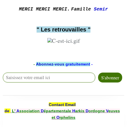
MERCI MERCI MERCI.
Famille
Semir
" Les retrouvailles "
-
Abonnez-vous
gratuitement
-
Contact Email
de
L'
A
ssociation
D
épartementale
H
arkis
D
ordogne
V
euves
et
O
rphelin
s