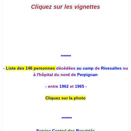
Cliquez sur les vignettes
*******
-
Liste des 146 personnes
décédées
au camp
de
Rivesaltes
ou
à l'hôpital du nord de
Perpignan
-
entre
1962
et
1965 -
Cliquez sur la photo
*******
S
ervice
C
entral des
R
apatriés