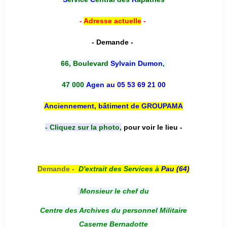
-
Adresse actuelle
-
- Demande -
66, Boulevard
Sylvain Dumon
,
47 000
Agen
au 05 53 69 21 00
Anciennement, bâtiment de GROUPAMA
- Cliquez sur la photo,
pour voir le lieu -
Demande -
D'e
xtrait des Services à
Pau (64)
Monsieur le chef du
Centre des Archives du personnel Militaire
Caserne Bernadotte