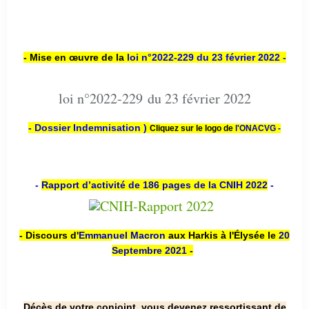
- Mise en œuvre de la
loi n
°2022-229
du 23 février 2022 -
loi n°2022-229 du 23 février 2022
- Dossier Indemnisation )
Cliquez sur le logo de
l'ONACVG -
-
Rapport d’activité de 186 pages de la CNIH 2022
-
- Discours d'
Emmanuel Macron
aux Harkis à l'Élysée le
20
Septembre 2021
-
Décès de votre conjoint, vous devenez ressortissant de