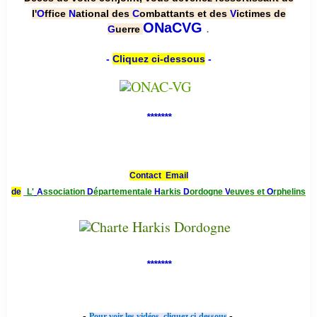
l'
O
ffice
N
ational des
C
ombattants et des
V
ictimes de
.
ONaCVG
G
uerre
-
Cliquez ci-dessous
-
*******
Contact Email
de
L'
A
ssociation
D
épartementale
H
arkis
D
ordogne
V
euves et
O
rphelins
*******
-
-
Pour voir les vidéos, cliquez ci-dessous