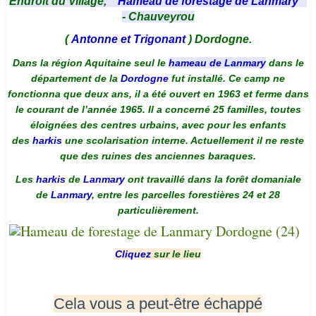
Endroit du Village, "
Hameau de forestage de Lanmary
"
- Chauveyrou
(
Antonne et Trigonant
) Dordogne.
Dans la région Aquitaine seul le
hameau de Lanmary
dans le
département de la
Dordogne
fut installé. Ce camp ne
fonctionna que deux ans, il a été ouvert en 1963 et ferme dans
le courant de l’année 1965. Il a concerné 25 familles, toutes
éloignées des centres urbains, avec pour les enfants
des
harkis
une scolarisation interne. Actuellement il ne reste
que des ruines des anciennes baraques.
Les
harkis
de
Lanmary
ont travaillé dans la forêt domaniale
de
Lanmary
, entre les parcelles forestières 24 et 28
particulièrement.
Cliquez
sur le lieu
Cela vous a peut-être échappé