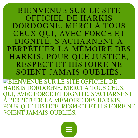
BIENVENUE SUR LE SITE
OFFICIEL DE HARKIS
DORDOGNE. MERCI À TOUS
CEUX QUI, AVEC FORCE ET
DIGNITÉ, S’ACHARNENT À
PERPÉTUER LA MÉMOIRE DES
HARKIS, POUR QUE JUSTICE,
RESPECT ET HISTOIRE NE
SOIENT JAMAIS OUBLIÉS.