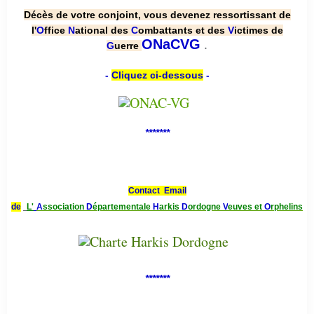
Décès de votre conjoint, vous devenez ressortissant de
l'
O
ffice
N
ational des
C
ombattants et des
V
ictimes de
.
ONaCVG
G
uerre
-
Cliquez ci-dessous
-
*******
Contact Email
de
L'
A
ssociation
D
épartementale
H
arkis
D
ordogne
V
euves et
O
rphelins
*******