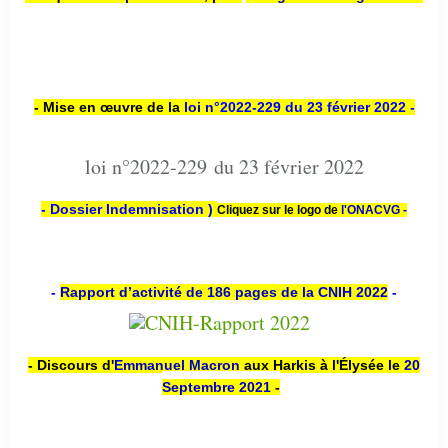
- Mise en œuvre de la
loi n
°2022-229
du 23 février 2022 -
loi n°2022-229 du 23 février 2022
- Dossier Indemnisation )
Cliquez sur le logo de
l'ONACVG -
-
Rapport d’activité de 186 pages de la CNIH 2022
-
- Discours d'
Emmanuel Macron
aux Harkis à l'Élysée le
20
Septembre 2021
-