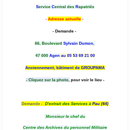
S
ervice
C
entral des
R
apatriés
-
Adresse actuelle
-
- Demande -
66, Boulevard
Sylvain Dumon
,
47 000
Agen
au 05 53 69 21 00
Anciennement, bâtiment de GROUPAMA
- Cliquez sur la photo,
pour voir le lieu -
Demande -
D'e
xtrait des Services à
Pau (64)
Monsieur le chef du
Centre des Archives du personnel Militaire