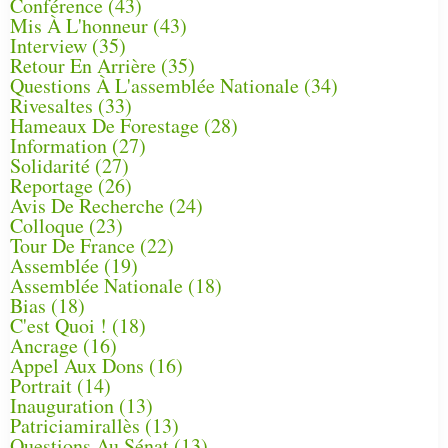
Conférence
(43)
Mis À L'honneur
(43)
Interview
(35)
Retour En Arrière
(35)
Questions À L'assemblée Nationale
(34)
Rivesaltes
(33)
Hameaux De Forestage
(28)
Information
(27)
Solidarité
(27)
Reportage
(26)
Avis De Recherche
(24)
Colloque
(23)
Tour De France
(22)
Assemblée
(19)
Assemblée Nationale
(18)
Bias
(18)
C'est Quoi !
(18)
Ancrage
(16)
Appel Aux Dons
(16)
Portrait
(14)
Inauguration
(13)
Patriciamirallès
(13)
Questions Au Sénat
(13)