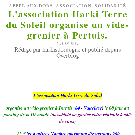
,
,
APPEL AUX DONS
ASSOCIATION
SOLIDARITÉ
L'association Harki Terre
du Soleil organise un vide-
grenier à Pertuis.
2 JUIN 2014
Rédigé par harkisdordogne et publié depuis
Overblog
L'association Harki Terre du Soleil
organise un vide-grenier à Pertuis
(
84
-
Vaucluse
)
le 08 juin au
parking de la Dévalade (
possibilité de garder votre véhicule à côté
de vous
)
12 €
les 4 mètres Nombre maximum d'exposants 200