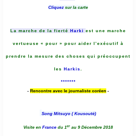
Cliquez
sur la carte
La marche de la fierté
Harki
est une marche
vertueuse « pour » pour aider l’exécutif à
prendre la mesure des choses qui préoccupent
les
Harkis
.
*******
-
Rencontre avec le journaliste coréen
-
Song Mitsuyo ( Kousouté
)
er
Visite en
France
du 1
au 9 Décembre 2018