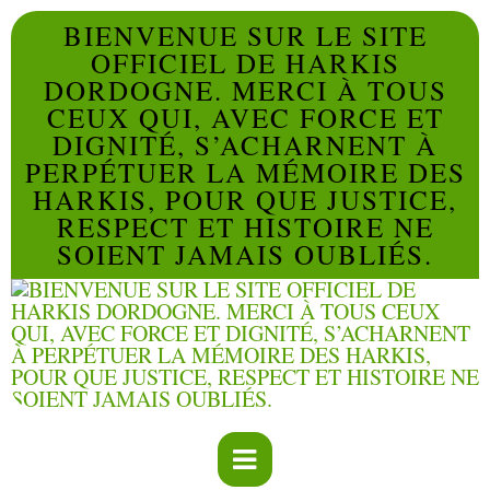
BIENVENUE SUR LE SITE
OFFICIEL DE HARKIS
DORDOGNE. MERCI À TOUS
CEUX QUI, AVEC FORCE ET
DIGNITÉ, S’ACHARNENT À
PERPÉTUER LA MÉMOIRE DES
HARKIS, POUR QUE JUSTICE,
RESPECT ET HISTOIRE NE
SOIENT JAMAIS OUBLIÉS.