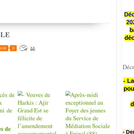
Déc
20
b
CLE
déc
post
0
Décr
- L
pou
d
ès de
- De