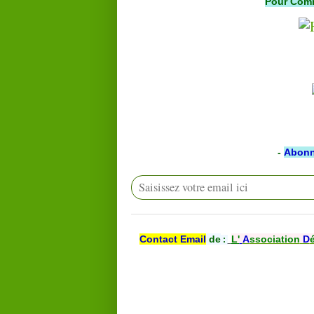
Pour Com
-
Abonn
Contact Email
de
L'
A
ssociation
D
: