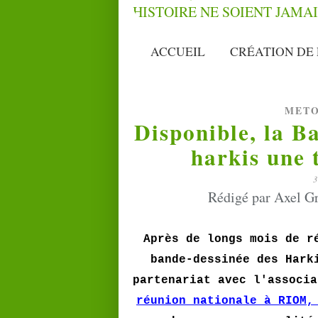
ACCUEIL
CRÉATION DE 
METO
Disponible, la B
harkis une 
Rédigé par Axel Gr
Après de longs mois de r
bande-dessinée des Hark
partenariat avec l'associa
réunion nationale à RIOM,