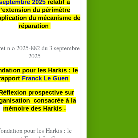
septembre 2025
relatif à
l’extension du périmètre
pplication du mécanisme de
réparation
et n o 2025-882 du 3 septembre
2025
dation pour les Harkis : le
rapport
Franck Le Guen
 Réflexion prospective sur
ganisation consacrée à la
mémoire des Harkis -
ondation pour les Harkis : le