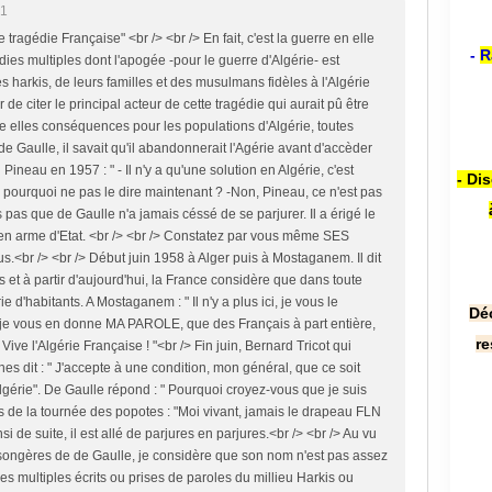
51
 tragédie Française" <br /> <br /> En fait, c'est la guerre en elle
-
R
es multiples dont l'apogée -pour le guerre d'Algérie- est
harkis, de leurs familles et des musulmans fidèles à l'Algérie
r de citer le principal acteur de cette tragédie qui aurait pû être
e elles conséquences pour les populations d'Algérie, toutes
e Gaulle, il savait qu'il abandonnerait l'Agérie avant d'accèder
n Pineau en 1957 : " - Il n'y a qu'une solution en Algérie, c'est
- Di
 pourquoi ne pas le dire maintenant ? -Non, Pineau, ce n'est pas
s pas que de Gaulle n'a jamais céssé de se parjurer. Il a érigé le
en arme d'Etat. <br /> <br /> Constatez par vous même SES
.<br /> <br /> Début juin 1958 à Alger puis à Mostaganem. Il dit
s et à partir d'aujourd'hui, la France considère que dans toute
ie d'habitants. A Mostaganem : " Il n'y a plus ici, je vous le
Dé
 je vous en donne MA PAROLE, que des Français à part entière,
re
ive l'Algérie Française ! "<br /> Fin juin, Bernard Tricot qui
nnes dit : " J'accepte à une condition, mon général, que ce soit
lgérie". De Gaulle répond : " Pourquoi croyez-vous que je suis
rs de la tournée des popotes : "Moi vivant, jamais le drapeau FLN
insi de suite, il est allé de parjures en parjures.<br /> <br /> Au vu
nsongères de de Gaulle, je considère que son nom n'est pas assez
des multiples écrits ou prises de paroles du millieu Harkis ou