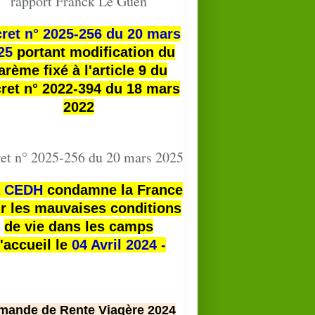
rapport Franck Le Guen
ret n° 2025-256 du 20 mars
25
portant modification du
arème fixé à l'article 9 du
ret n° 2022-394 du 18 mars
2022
et n° 2025-256 du 20 mars 2025
a
CEDH
condamne la France
r les mauvaises conditions
de vie dans les camps
'accueil le
04 Avril 2024 -
mande de Rente Viagère 2024