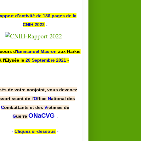
apport d’activité de 186 pages de la
CNIH 2022
-
scours d'
Emmanuel Macron
aux Harkis
à l'Élysée le
20 Septembre 2021
-
cès de votre conjoint, vous devenez
ssortissant de l'
O
ffice
N
ational des
C
ombattants et des
V
ictimes de
.
ONaCVG
G
uerre
-
Cliquez ci-dessous
-