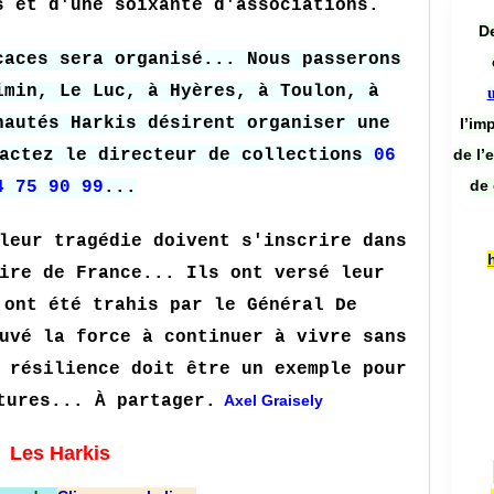
s et d'une soixante d'associations.
De
caces sera organisé... Nous passerons
imin, Le Luc, à Hyères, à Toulon, à
nautés Harkis désirent organiser une
l’im
de l’
tactez le directeur de collections
06
de 
4 75 90 99
...
leur tragédie doivent s'inscrire dans
ire de France... Ils ont versé leur
 ont été trahis par le Général De
uvé la force à continuer à vivre sans
 résilience doit être un exemple pour
tures... À partager.
Axel Graisely
Les Harkis