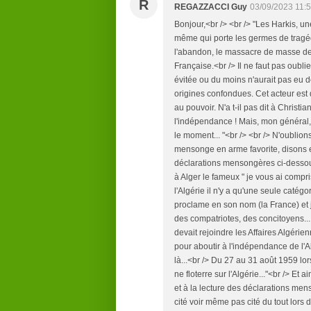
R
REGAZZACCI Guy
03/09/2023 11:
Bonjour,<br /> <br /> "Les Harkis, une
même qui porte les germes de tragédi
l'abandon, le massacre de masse des 
Française.<br /> Il ne faut pas oublie
évitée ou du moins n'aurait pas eu d
origines confondues. Cet acteur est d
au pouvoir. N'a t-il pas dit à Christia
l'indépendance ! Mais, mon général,
le moment... "<br /> <br /> N'oublion
mensonge en arme favorite, disons 
déclarations mensongères ci-dessous
à Alger le fameux " je vous ai compri
l'Algérie il n'y a qu'une seule catégor
proclame en son nom (la France) et
des compatriotes, des concitoyens... V
devait rejoindre les Affaires Algérie
pour aboutir à l'indépendance de l'A
là...<br /> Du 27 au 31 août 1959 lo
ne floterre sur l'Algérie..."<br /> Et a
et à la lecture des déclarations me
cité voir même pas cité du tout lors 