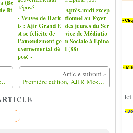
a (Be
de Ri
Après-midi excep
- Veuves de Hark
tionnel au Foyer
- Cli
is : Ajir Grand E
des jeunes du Ser
st se félicite de
vice de Médiatio
l’amendement go
n Sociale à Epina
uvernemental dé
l (88)
posé -
- Mi
Guerre d’Algérie : la France élargit l’accès à ses archives en ouvrant les dossiers concernant des mineurs
Première édition, AJIR Moselle organise une marche solidaire "sur les chemins de la résilience" à Metz (57)
loi
ARTICLE
- Do