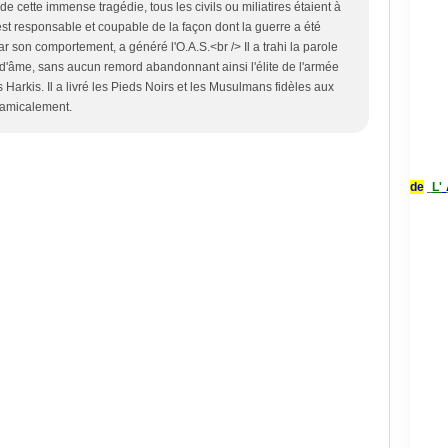
e cette immense tragédie, tous les civils ou miliatires étaient à
st responsable et coupable de la façon dont la guerre a été
par son comportement, a généré l'O.A.S.<br /> Il a trahi la parole
d'âme, sans aucun remord abandonnant ainsi l'élite de l'armée
s Harkis. Il a livré les Pieds Noirs et les Musulmans fidèles aux
kamicalement.
de
L'