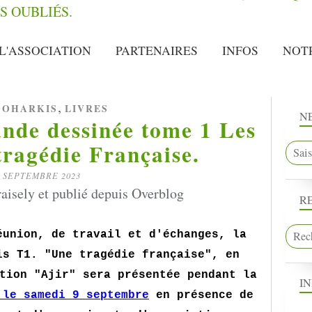
L'ASSOCIATION
PARTENAIRES
INFOS
NOT
,
OHARKIS
LIVRES
N
ande dessinée tome 1 Les
tragédie Française.
3 SEPTEMBRE 2023
aisely et publié depuis Overblog
R
éunion, de travail et d'échanges, la
is T1. "Une tragédie française", en
tion "Ajir" sera présentée pendant la
I
 le samedi 9 septembre
en présence de