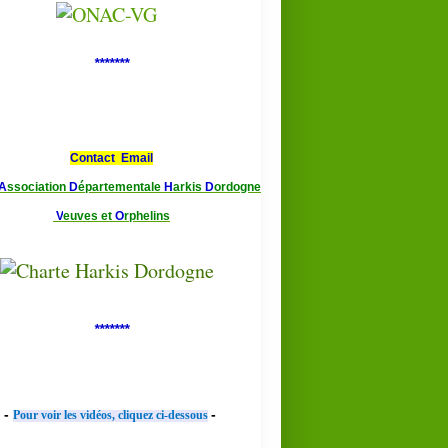
*******
Contact Email
A
ssociation
D
épartementale
H
arkis
D
ordogne
V
euves et
O
rphelins
*******
-
-
Pour voir les vidéos, cliquez ci-dessous