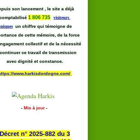
puis son lancement , le site a déjà
1 806 735
comptabilisé
visiteurs
un chiffre qui témoigne de
uniques
portance de cette mémoire, de la force
engagement collectif et de la nécessité
continuer ce travail de transmission
avec dignité et constance.
https://www.harkisdordogne.com/
-
Mis à jour
-
Décret n° 2025-882 du 3