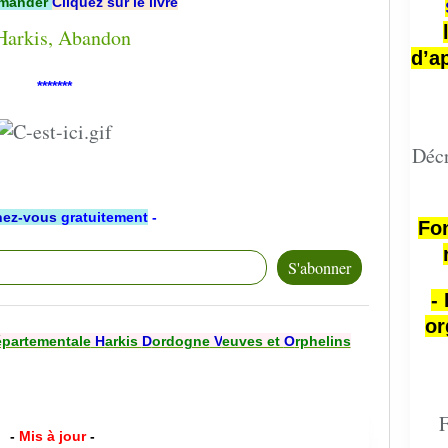
mander
Cliquez sur le livre
d’a
*******
Décr
ez-vous
gratuitement
-
Fon
-
or
épartementale
H
arkis
D
ordogne
V
euves et
O
rphelins
F
-
Mis à jour
-