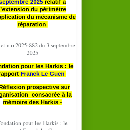
septembre 2025
relatif à
l’extension du périmètre
pplication du mécanisme de
réparation
et n o 2025-882 du 3 septembre
2025
dation pour les Harkis : le
rapport
Franck Le Guen
 Réflexion prospective sur
ganisation consacrée à la
mémoire des Harkis -
ondation pour les Harkis : le