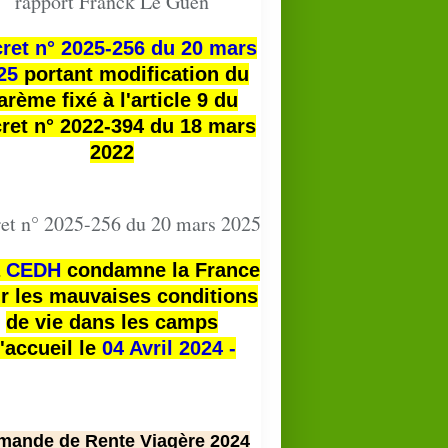
rapport Franck Le Guen
ret n° 2025-256 du 20 mars
25
portant modification du
arème fixé à l'article 9 du
ret n° 2022-394 du 18 mars
2022
et n° 2025-256 du 20 mars 2025
a
CEDH
condamne la France
r les mauvaises conditions
de vie dans les camps
'accueil le
04 Avril 2024 -
mande de Rente Viagère 2024