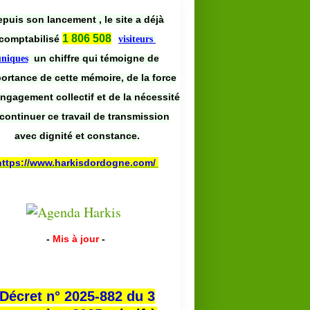
puis son lancement , le site a déjà
1 806 508
comptabilisé
visiteurs
un chiffre qui témoigne de
uniques
portance de cette mémoire, de la force
engagement collectif et de la nécessité
continuer ce travail de transmission
avec dignité et constance.
https://www.harkisdordogne.com/
-
Mis à jour
-
Décret n° 2025-882 du 3