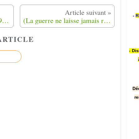
-
R
24/09 Geste au musée-25/09 2019,journée nationale aux harkis et Belkacem Gueroui nommé Chevalier de l'ordre national du mérite à Ongles(04)
(La guerre ne laisse jamais rien de bon derrière elle) le harki Khemissi Dbili livre son histoire à cœur ouvert
ARTICLE
- Di
Dé
re