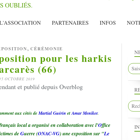
L'ASSOCIATION
PARTENAIRES
INFOS
NOT
,
XPOSITION
CÉRÉMONIE
N
osition pour les harkis
arcarès (66)
15 OCTOBRE 2019
endant et publié depuis Overblog
R
tamment aux côtés de
Martial Guérin
et
Amar Meniker
.
rançais local a organisé en collaboration avec l’
O
ffice
I
ictimes de
G
uerre (
ONAC-VG
) une exposition sur "
Le