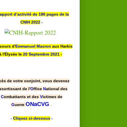
apport d’activité de 186 pages de la
CNIH 2022
-
scours d'
Emmanuel Macron
aux Harkis
à l'Élysée le
20 Septembre 2021
-
cès de votre conjoint, vous devenez
ssortissant de l'
O
ffice
N
ational des
C
ombattants et des
V
ictimes de
.
ONaCVG
G
uerre
-
Cliquez ci-dessous
-