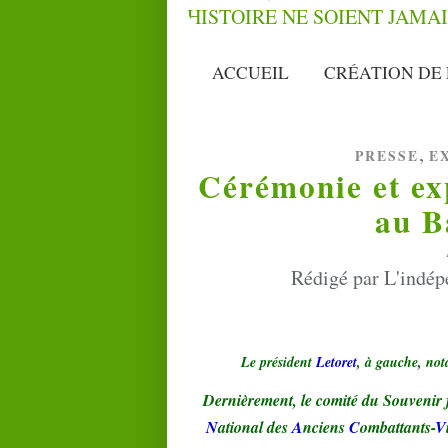
ACCUEIL
CRÉATION DE 
,
PRESSE
E
Cérémonie et exp
au B
Rédigé par L'indép
Le président
Letoret
, à gauche, no
Dernièrement, le comité du Souvenir f
N
ational des
A
nciens
C
ombattants-
V