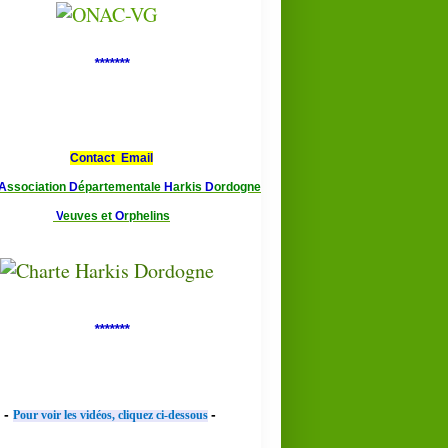
*******
Contact Email
A
ssociation
D
épartementale
H
arkis
D
ordogne
V
euves et
O
rphelins
*******
-
-
Pour voir les vidéos, cliquez ci-dessous