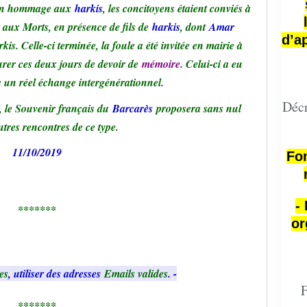
 en hommage aux
harkis
, les concitoyens étaient conviés à
aux Morts, en présence de fils de
harkis
, dont
Amar
d’a
rkis
. Celle-ci terminée, la foule a été invitée en mairie à
turer ces deux jours de devoir de
mémoire
. Celui-ci a eu
c un réel échange intergénérationnel.
Décr
, le Souvenir français du
Barcarès
proposera sans nul
tres rencontres de ce type.
11/10/2019
Fon
-
*******
or
es
, utiliser des adresses
Emails valides
. -
F
*******