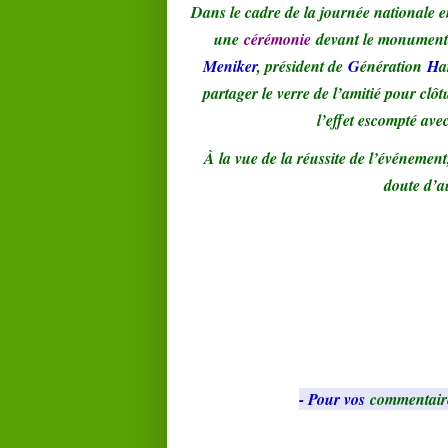
Dans le cadre de la journée nationale
une
cérémonie
devant le monument 
Meniker
, président de
G
énération
H
a
partager le verre de l’amitié pour clô
l’effet escompté ave
À la vue de la réussite de l’événement
doute d’au
- Pour vos
commentair