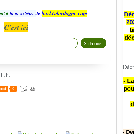
harkisdordogne.com
nt à
la newsletter
de
Déc
20
C'est ici
b
déc
Décr
CLE
- L
pou
post
0
d
- De