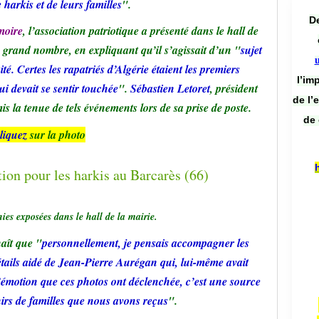
 harkis et de leurs familles
".
De
oire
, l’association patriotique a présenté dans le hall de
lus grand nombre, en expliquant qu’il s’agissait d’un "
sujet
ité. Certes les rapatriés d’Algérie étaient les premiers
l’im
ui devait se sentir touchée
".
Sébastien Letoret
, président
de l’
is la tenue de tels événements lors de sa prise de poste.
de 
liquez
sur la photo
es exposées dans le hall de la mairie.
naît que "
personnellement, je pensais accompagner les
étails aidé de Jean-Pierre Aurégan qui, lui-même avait
l’émotion que ces photos ont déclenchée, c’est une source
irs de familles que nous avons reçus
".