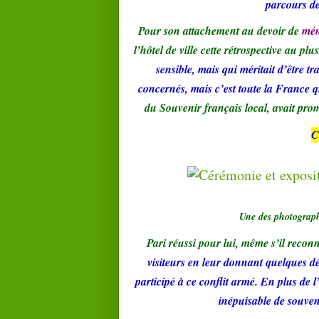
parcours de
Pour son attachement au devoir de
mém
l’hôtel de ville cette rétrospective au p
sensible, mais qui méritait d’être tra
concernés, mais c’est toute la France q
du Souvenir français local, avait prom
C
Une des photographi
Pari réussi pour lui, même s’il recon
visiteurs en leur donnant quelques d
participé à ce conflit armé. En plus de 
inépuisable de souven