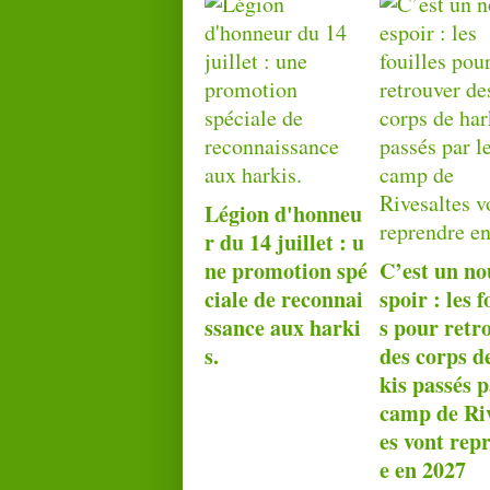
Légion d'honneu
r du 14 juillet : u
ne promotion spé
C’est un no
ciale de reconnai
spoir : les f
ssance aux harki
s pour retr
s.
des corps d
kis passés p
camp de Riv
es vont rep
e en 2027