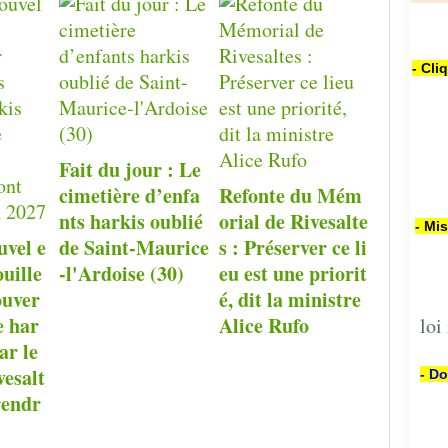
- Cli
Fait du jour : Le
cimetière d’enfa
Refonte du Mém
nts harkis oublié
orial de Rivesalte
- Mi
uvel e
de Saint-Maurice
s : Préserver ce li
ouille
-l'Ardoise (30)
eu est une priorit
ouver
é, dit la ministre
e har
Alice Rufo
loi
ar le
esalt
- Do
rendr