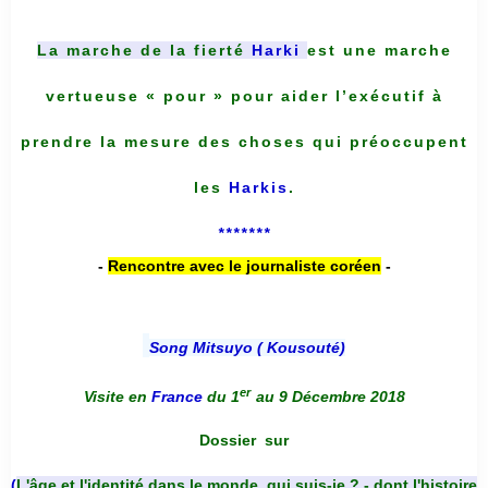
La marche de la fierté
Harki
est une marche
vertueuse « pour » pour aider l’exécutif à
prendre la mesure des choses qui préoccupent
les
Harkis
.
*******
-
Rencontre avec le journaliste coréen
-
Song Mitsuyo ( Kousouté
)
er
Visite en
France
du 1
au 9 Décembre 2018
Dossier
sur
(
L'âge et l'identité dans le monde, qui suis-je ? - dont l'histoire