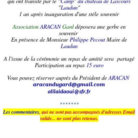
qui ont transité par le "
Camp" du château de Lascours
"
Laudun
"
1 an après inauguration d'une stèle souvenir
Association
ARACAN
Gard
déposera une gerbe en
souvenir
En présence de Monsieur
Philippe Pecout
Maire de
Laudun
A l'issue de la cérémonie un repas
de amitié sera partagé
Participation au repas
15 euro
Vous pouvez réserver auprès du Président de
ARACAN
aracandugard@gmail.com
alilaidaoui@sfr.fr
*******
Les commentaires
, qui ne sont pas accompagnés d'adresses Email
valide... ne sont plus retenus.