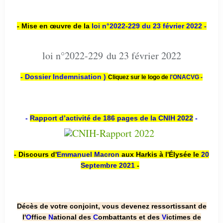
- Mise en œuvre de la
loi n
°2022-229
du 23 février 2022 -
loi n°2022-229 du 23 février 2022
- Dossier Indemnisation )
Cliquez sur le logo de
l'ONACVG -
-
Rapport d’activité de 186 pages de la CNIH 2022
-
- Discours d'
Emmanuel Macron
aux Harkis à l'Élysée le
20
Septembre 2021
-
Décès de votre conjoint, vous devenez ressortissant de
l'
O
ffice
N
ational des
C
ombattants et des
V
ictimes de