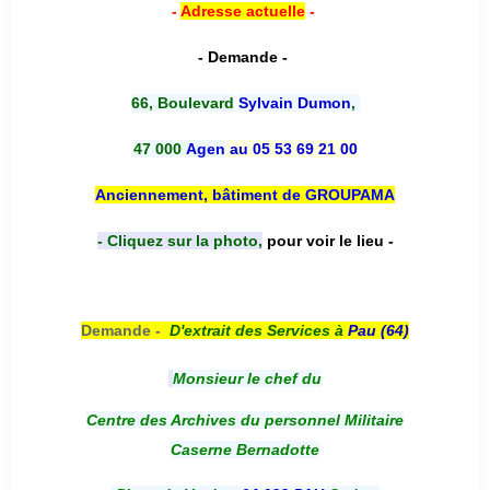
-
Adresse actuelle
-
- Demande -
66, Boulevard
Sylvain Dumon
,
47 000
Agen
au 05 53 69 21 00
Anciennement, bâtiment de GROUPAMA
- Cliquez sur la photo,
pour voir le lieu -
Demande -
D'e
xtrait des Services à
Pau (64)
Monsieur le chef du
Centre des Archives du personnel Militaire
Caserne Bernadotte