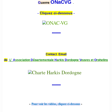
.
ONaCVG
G
uerre
-
Cliquez ci-dessous
-
*******
Contact Email
de
L'
A
ssociation
D
épartementale
H
arkis
D
ordogne
V
euves et
O
rphelins
*******
-
-
Pour voir les vidéos, cliquez ci-dessous