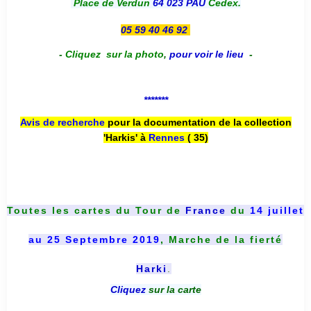
Place de Verdun
64 023 PAU
Cedex.
05 59 40 46 92
-
Cliquez sur la photo
,
pour voir le lieu
-
*******
Avis de recherche
pour la documentation de la collection
'Harkis' à
Rennes
( 35)
Toutes les cartes du
Tour de
France
du
14 juillet
au 25 Septembre 2019
, Marche de la fierté
Harki
.
Cliquez
sur la carte