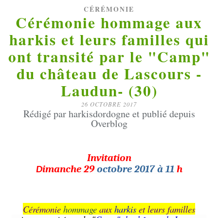
CÉRÉMONIE
Cérémonie hommage aux
harkis et leurs familles qui
ont transité par le "Camp"
du château de Lascours -
Laudun- (30)
26 OCTOBRE 2017
Rédigé par harkisdordogne et publié depuis
Overblog
Invitation
imanche 29
octobre 2017 à 11
h
D
Cérémonie
hommage
aux
harkis
et leurs familles