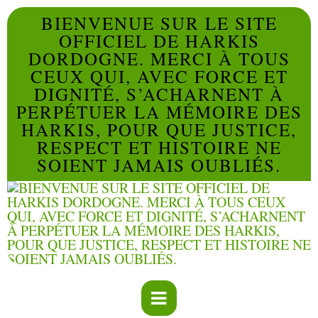
BIENVENUE SUR LE SITE
OFFICIEL DE HARKIS
DORDOGNE. MERCI À TOUS
CEUX QUI, AVEC FORCE ET
DIGNITÉ, S’ACHARNENT À
PERPÉTUER LA MÉMOIRE DES
HARKIS, POUR QUE JUSTICE,
RESPECT ET HISTOIRE NE
SOIENT JAMAIS OUBLIÉS.