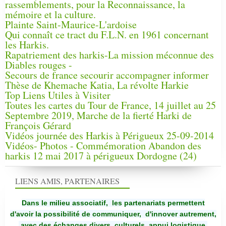
rassemblements, pour la Reconnaissance, la
mémoire et la culture.
Plainte Saint-Maurice-L'ardoise
Qui connaît ce tract du F.L.N. en 1961 concernant
les Harkis.
Rapatriement des harkis-La mission méconnue des
Diables rouges -
Secours de france secourir accompagner informer
Thèse de Khemache Katia, La révolte Harkie
Top Liens Utiles à Visiter
Toutes les cartes du Tour de France, 14 juillet au 25
Septembre 2019, Marche de la fierté Harki de
François Gérard
Vidéos journée des Harkis à Périgueux 25-09-2014
Vidéos- Photos - Commémoration Abandon des
harkis 12 mai 2017 à périgueux Dordogne (24)
LIENS AMIS, PARTENAIRES
Dans le milieu associatif, les partenariats permettent
d'avoir la possibilité de communiquer,
d'innover autrement,
avec des échanges divers, culturels, appui logistique,