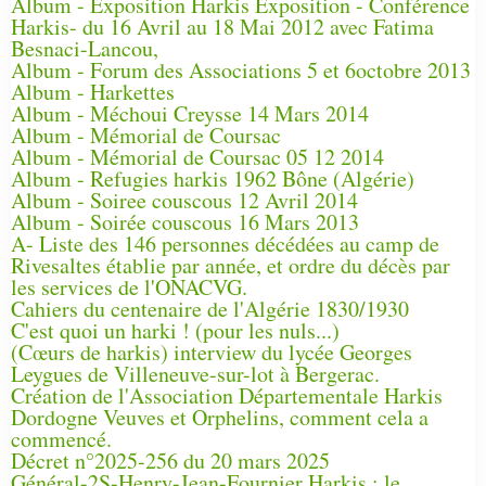
Album - Exposition Harkis Exposition - Conférence
Harkis- du 16 Avril au 18 Mai 2012 avec Fatima
Besnaci-Lancou,
Album - Forum des Associations 5 et 6octobre 2013
Album - Harkettes
Album - Méchoui Creysse 14 Mars 2014
Album - Mémorial de Coursac
Album - Mémorial de Coursac 05 12 2014
Album - Refugies harkis 1962 Bône (Algérie)
Album - Soiree couscous 12 Avril 2014
Album - Soirée couscous 16 Mars 2013
A- Liste des 146 personnes décédées au camp de
Rivesaltes établie par année, et ordre du décès par
les services de l'ONACVG.
Cahiers du centenaire de l'Algérie 1830/1930
C'est quoi un harki ! (pour les nuls...)
(Cœurs de harkis) interview du lycée Georges
Leygues de Villeneuve-sur-lot à Bergerac.
Création de l'Association Départementale Harkis
Dordogne Veuves et Orphelins, comment cela a
commencé.
Décret n°2025-256 du 20 mars 2025
Général-2S-Henry-Jean-Fournier Harkis : le