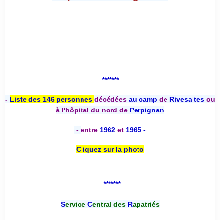
*******
-
Liste des 146 personnes
décédées
au camp
de
Rivesaltes
ou
à l'hôpital du nord de
Perpignan
-
entre
1962
et
1965 -
Cliquez sur la photo
*******
S
ervice
C
entral des
R
apatriés