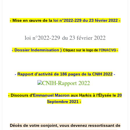
- Mise en œuvre de la
loi n
°2022-229
du 23 février 2022 -
loi n°2022-229 du 23 février 2022
- Dossier Indemnisation )
Cliquez sur le logo de
l'ONACVG -
-
Rapport d’activité de 186 pages de la CNIH 2022
-
- Discours d'
Emmanuel Macron
aux Harkis à l'Élysée le
20
Septembre 2021
-
Décès de votre conjoint, vous devenez ressortissant de