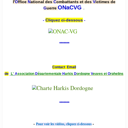
l'
O
ffice
N
ational des
C
ombattants et des
V
ictimes de
.
ONaCVG
G
uerre
-
Cliquez ci-dessous
-
*******
Contact Email
de
L'
A
ssociation
D
épartementale
H
arkis
D
ordogne
V
euves et
O
rphelins
*******
-
-
Pour voir les vidéos, cliquez ci-dessous