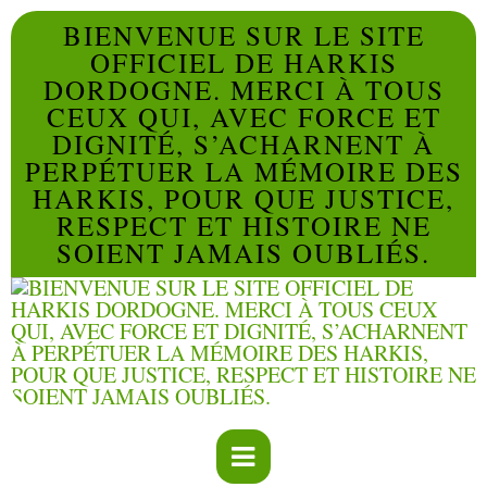
BIENVENUE SUR LE SITE
OFFICIEL DE HARKIS
DORDOGNE. MERCI À TOUS
CEUX QUI, AVEC FORCE ET
DIGNITÉ, S’ACHARNENT À
PERPÉTUER LA MÉMOIRE DES
HARKIS, POUR QUE JUSTICE,
RESPECT ET HISTOIRE NE
SOIENT JAMAIS OUBLIÉS.