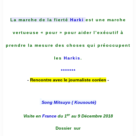
La marche de la fierté
Harki
est une marche
vertueuse « pour » pour aider l’exécutif à
prendre la mesure des choses qui préoccupent
les
Harkis
.
*******
-
Rencontre avec le journaliste coréen
-
Song Mitsuyo ( Kousouté
)
er
Visite en
France
du 1
au 9 Décembre 2018
Dossier
sur