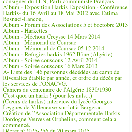
consignes du FLN, Parti communiste Français.
Album - Exposition Harkis Exposition - Conférence
Harkis- du 16 Avril au 18 Mai 2012 avec Fatima
Besnaci-Lancou,
Album - Forum des Associations 5 et 6octobre 2013
Album - Harkettes
Album - Méchoui Creysse 14 Mars 2014
Album - Mémorial de Coursac
Album - Mémorial de Coursac 05 12 2014
Album - Refugies harkis 1962 Bône (Algérie)
Album - Soiree couscous 12 Avril 2014
Album - Soirée couscous 16 Mars 2013
A- Liste des 146 personnes décédées au camp de
Rivesaltes établie par année, et ordre du décès par
les services de l'ONACVG.
Cahiers du centenaire de l'Algérie 1830/1930
C'est quoi un harki ! (pour les nuls...)
(Cœurs de harkis) interview du lycée Georges
Leygues de Villeneuve-sur-lot à Bergerac.
Création de l'Association Départementale Harkis
Dordogne Veuves et Orphelins, comment cela a
commencé.
Décret n°2025-256 du 20 mars 2025