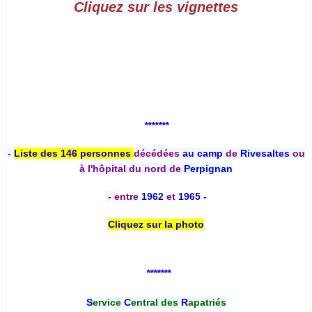
Cliquez sur les vignettes
*******
-
Liste des 146 personnes
décédées
au camp
de
Rivesaltes
ou
à l'hôpital du nord de
Perpignan
-
entre
1962
et
1965 -
Cliquez sur la photo
*******
S
ervice
C
entral des
R
apatriés