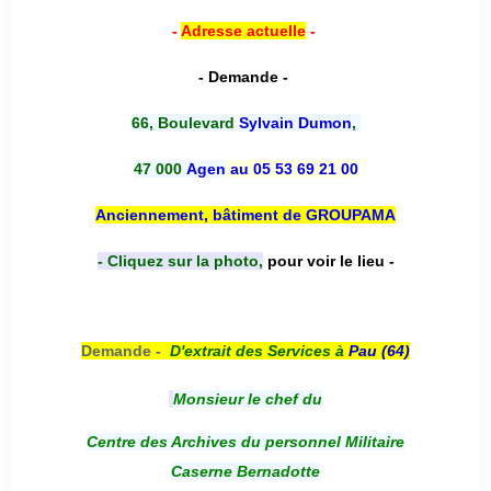
-
Adresse actuelle
-
- Demande -
66, Boulevard
Sylvain Dumon
,
47 000
Agen
au 05 53 69 21 00
Anciennement, bâtiment de GROUPAMA
- Cliquez sur la photo,
pour voir le lieu -
Demande -
D'e
xtrait des Services à
Pau (64)
Monsieur le chef du
Centre des Archives du personnel Militaire
Caserne Bernadotte