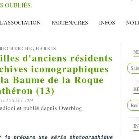
L'ASSOCIATION
PARTENAIRES
INFOS
NOT
,
 RECHERCHE
HARKIS
N
lles d'anciens résidents
rchives iconographiques
la Baume de la Roque
théron (13)
R
11 JUILLET 2024
dioni et publié depuis Overblog
I
r je prépare une série photographique