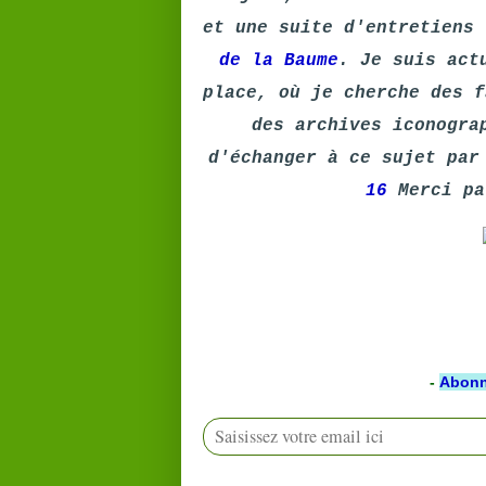
et une suite d'entretiens
de la Baume
. Je suis act
place, où je cherche des f
des archives iconogra
d'échanger à ce sujet par
16
Merci pa
-
Abonn