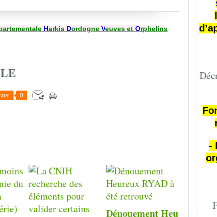
d’a
partementale
H
arkis
D
ordogne
V
euves et
O
rphelin
s
CLE
Décr
post
0
Fon
-
or
F
Dénouement Heu