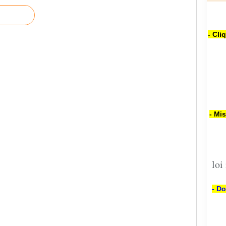
- Cli
- Mi
loi
- Do