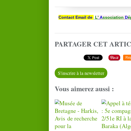
Contact Email de
L'
A
ssociation
D
é
PARTAGER CET ARTI
Re
S'inscrire à la newsletter
Vous aimerez aussi :