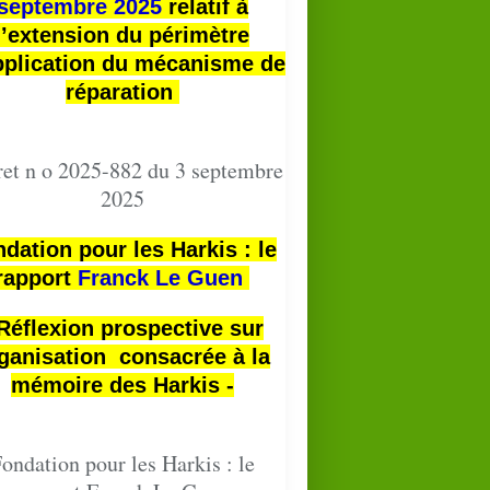
septembre 2025
relatif à
l’extension du périmètre
pplication du mécanisme de
réparation
et n o 2025-882 du 3 septembre
2025
dation pour les Harkis : le
rapport
Franck Le Guen
 Réflexion prospective sur
ganisation consacrée à la
mémoire des Harkis -
ondation pour les Harkis : le