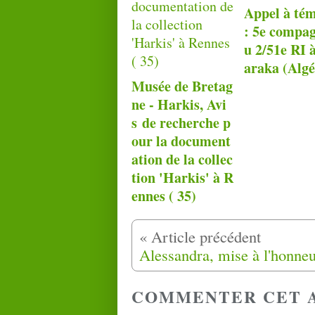
Appel à té
: 5e compag
u 2/51e RI à
araka (Algé
Musée de Bretag
ne - Harkis, Avi
s de recherche p
our la document
ation de la collec
tion 'Harkis' à R
ennes ( 35)
COMMENTER CET 