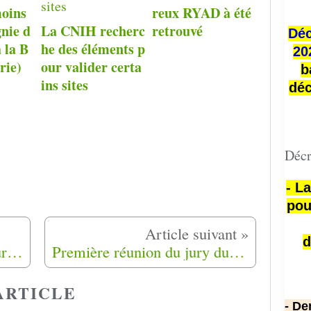
moins
reux RYAD à été
nie d
La CNIH recherc
retrouvé
Déc
 la B
he des éléments p
20
rie)
our valider certa
b
ins sites
déc
Décr
- L
pou
d
Alessandra, mise à l'honneur par les Harkis des Alpes-Maritimes (06)
Première réunion du jury du prix général Meyer / CNIH 2024
ARTICLE
- De