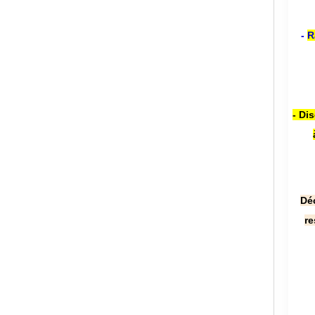
-
R
- Di
Dé
re