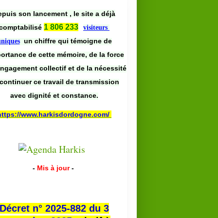
puis son lancement , le site a déjà
1 806 233
comptabilisé
visiteurs
un chiffre qui témoigne de
uniques
portance de cette mémoire, de la force
engagement collectif et de la nécessité
continuer ce travail de transmission
avec dignité et constance.
https://www.harkisdordogne.com/
-
Mis à jour
-
Décret n° 2025-882 du 3