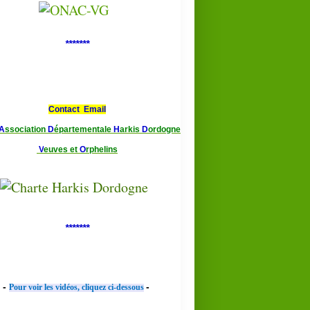
*******
Contact Email
A
ssociation
D
épartementale
H
arkis
D
ordogne
V
euves et
O
rphelins
*******
-
-
Pour voir les vidéos, cliquez ci-dessous