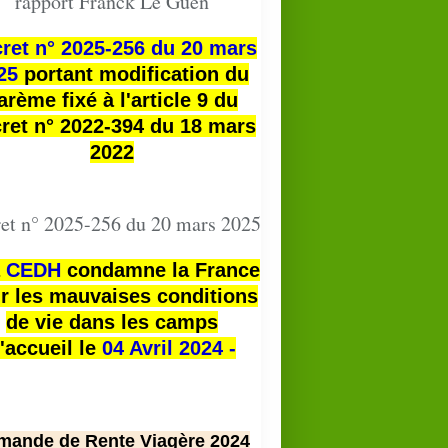
rapport Franck Le Guen
ret n° 2025-256 du 20 mars
25
portant modification du
arème fixé à l'article 9 du
ret n° 2022-394 du 18 mars
2022
et n° 2025-256 du 20 mars 2025
a
CEDH
condamne la France
r les mauvaises conditions
de vie dans les camps
'accueil le
04 Avril 2024 -
mande de Rente Viagère 2024