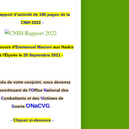
apport d’activité de 186 pages de la
CNIH 2022
-
scours d'
Emmanuel Macron
aux Harkis
à l'Élysée le
20 Septembre 2021
-
cès de votre conjoint, vous devenez
ssortissant de l'
O
ffice
N
ational des
C
ombattants et des
V
ictimes de
.
ONaCVG
G
uerre
-
Cliquez ci-dessous
-