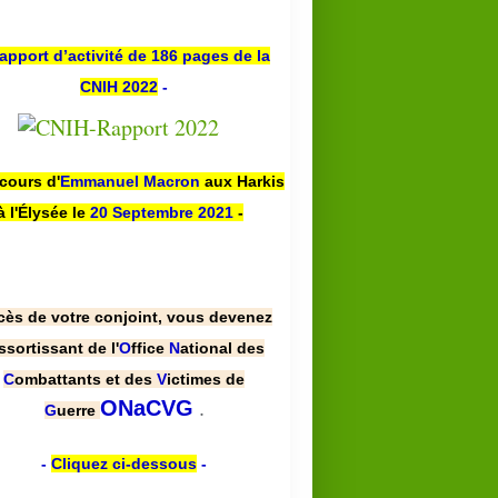
apport d’activité de 186 pages de la
CNIH 2022
-
scours d'
Emmanuel Macron
aux Harkis
à l'Élysée le
20 Septembre 2021
-
cès de votre conjoint, vous devenez
ssortissant de l'
O
ffice
N
ational des
C
ombattants et des
V
ictimes de
.
ONaCVG
G
uerre
-
Cliquez ci-dessous
-