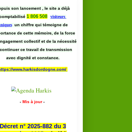
puis son lancement , le site a déjà
1 806 508
comptabilisé
visiteurs
un chiffre qui témoigne de
uniques
portance de cette mémoire, de la force
engagement collectif et de la nécessité
continuer ce travail de transmission
avec dignité et constance.
https://www.harkisdordogne.com/
-
Mis à jour
-
Décret n° 2025-882 du 3