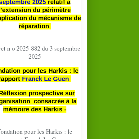
septembre 2025
relatif à
l’extension du périmètre
pplication du mécanisme de
réparation
et n o 2025-882 du 3 septembre
2025
dation pour les Harkis : le
rapport
Franck Le Guen
 Réflexion prospective sur
ganisation consacrée à la
mémoire des Harkis -
ondation pour les Harkis : le