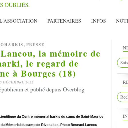
L'ASSOCIATION
PARTENAIRES
INFOS
NOT
,
OHARKIS
PRESSE
N
-Lancou, la mémoire de
 harki, le regard de
nne à Bourges (18)
R
0 DÉCEMBRE 2022
publicain et publié depuis Overblog
I
cientifique du Centre mémorial harkis du camp de Saint-Maurice
que du Mémorial du camp de Rivesaltes. Photo Besnaci-Lancou