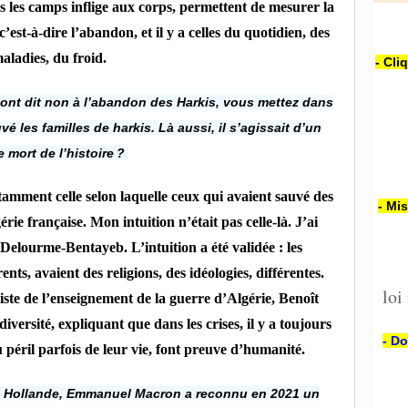
ns les camps inflige aux corps, permettent de mesurer la
 c’est-à-dire l’abandon, et il y a celles du quotidien, des
aladies, du froid.
- Cli
 ont dit non à l’abandon des Harkis, vous mettez dans
vé les familles de harkis. Là aussi, il s’agissait d’un
e mort de l’histoire ?
tamment celle selon laquelle ceux qui avaient sauvé des
- Mi
érie française. Mon intuition n’était pas celle-là. J’ai
Delourme-Bentayeb. L’intuition a été validée : les
nts, avaient des religions, des idéologies, différentes.
loi
liste de l’enseignement de la guerre d’Algérie, Benoît
 diversité, expliquant que dans les crises, il y a toujours
- Do
péril parfois de leur vie, font preuve d’humanité.
 Hollande, Emmanuel Macron a reconnu en 2021 un