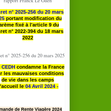
rapport Franck Le Guen
ret n° 2025-256 du 20 mars
25
portant modification du
arème fixé à l'article 9 du
ret n° 2022-394 du 18 mars
2022
et n° 2025-256 du 20 mars 2025
a
CEDH
condamne la France
r les mauvaises conditions
de vie dans les camps
'accueil le
04 Avril 2024 -
mande de Rente Viagère 2024