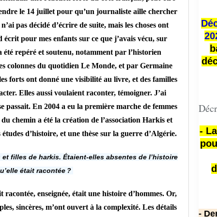
endre le 14 juillet pour qu’un journaliste aille chercher
Déc
n’ai pas décidé d’écrire de suite, mais les choses ont
20
écrit pour mes enfants sur ce que j’avais vécu, sur
b
 a été repéré et soutenu, notamment par l’historien
déc
es colonnes du quotidien Le Monde, et par Germaine
s forts ont donné une visibilité au livre, et des familles
ter. Elles aussi voulaient raconter, témoigner. J’ai
Décr
 se passait. En 2004 a eu la première marche de femmes
te du chemin a été la création de l’association Harkis et
- L
études d’histoire, et une thèse sur la guerre d’Algérie.
pou
 filles de harkis. Étaient-elles absentes de l’histoire
d
qu’elle était racontée ?
ait racontée, enseignée, était une histoire d’hommes. Or,
les, sincères, m’ont ouvert à la complexité. Les détails
- De