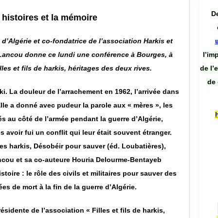
De
 histoires et la mémoire
 d’Algérie et co-fondatrice de l’association Harkis et
l’im
Lancou donne ce lundi une conférence à Bourges, à
de l’
lles et fils de harkis, héritages des deux rives.
de 
rki. La douleur de l’arrachement en 1962, l’arrivée dans
lle a donné avec pudeur la parole aux « mères », les
 au côté de l’armée pendant la guerre d’Algérie,
avoir fui un conflit qui leur était souvent étranger.
es harkis, Désobéir pour sauver (éd. Loubatières),
ncou et sa co-auteure Houria Delourme-Bentayeb
toire : le rôle des civils et militaires pour sauver des
es de mort à la fin de la guerre d’Algérie.
sidente de l’association « Filles et fils de harkis,