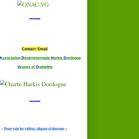
*******
Contact Email
A
ssociation
D
épartementale
H
arkis
D
ordogne
V
euves et
O
rphelins
*******
-
-
Pour voir les vidéos, cliquez ci-dessous