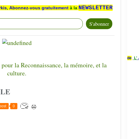
NEWSLETTER
rkis
,
Abonnez-vous
gratuitement
à la
de
L'
CLE
post
0