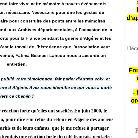
tend faire vivre cette mémoire à travers événements
était nécessaire. Nécessaire pour dire les gestes de
d’a
saire pour construire des ponts entre les mémoires
 lundi aux Archives départementales, à l’occasion de la
ts pour la France pendant la guerre d’Algérie et les
Décr
est le travail de l’historienne que l’association veut
a venue, Fatima Besnaci-Lancou nous a accordé un
entretien.
Fon
publié votre témoignage, fait parler d’autres voix, et
uerre d’Algérie. Avez-vous identifié ce qui vous a porté
-
vers ce chemin ?
or
 réaction forte qu’elles ont suscitée. En juin 2000, le
ka, pour dire son refus du retour en Algérie des anciens
arkis et de leurs enfants, que je me refuse à partager
F
ttendais une réaction forte du côté français, peut-être