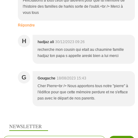
Félicitations à tous ceux qui œuvrent pour que la mémoire de
l'histoire des familles de harkis sorte de l'oubli.<br /> Merci à
vous tous
Répondre
H
hadjaz ali
30/12/2023 09:26
recherche mon cousin qui etait au chaumine famille
hadjaz ton papa s appelle areski bien a lui merci
G
Gougache
18/08/2023 15:43
Cher Pierre<br /> Nous apportons tous notre "pierre" à
l'édifice pour que cette mémoire perdure et ne s'efface
pas avec le départ de nos parents.
NEWSLETTER