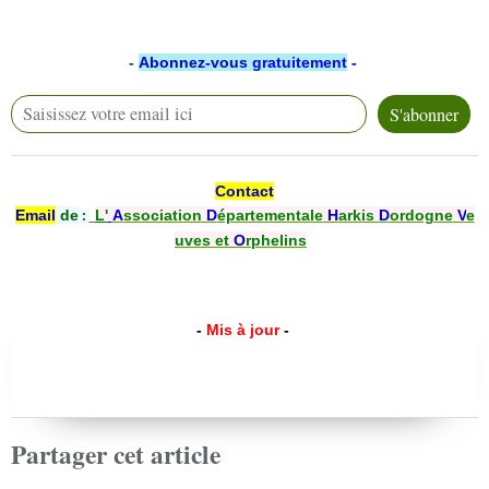
-
Abonnez-vous
gratuitement
-
Contact
Email
de
L'
A
ssociation
D
épartementale
H
arkis
D
ordogne
V
e
:
uves et
O
rphelins
-
Mis à jour
-
Partager cet article