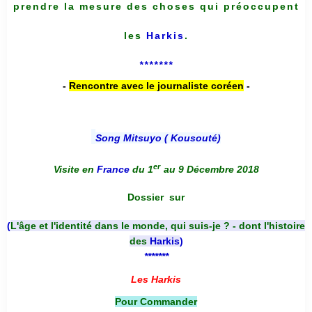
prendre la mesure des choses qui préoccupent
les
Harkis
.
*******
-
Rencontre avec le journaliste coréen
-
Song Mitsuyo ( Kousouté
)
er
Visite en
France
du 1
au 9 Décembre 2018
Dossier
sur
(
L'âge et l'identité dans le monde, qui suis-je ? - dont l'histoire
des
Harkis
)
*******
Les Harkis
Pour Commander