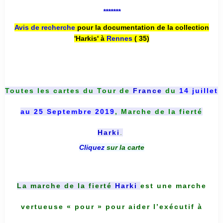
*******
Avis de recherche
pour la documentation de la collection
'Harkis' à
Rennes
( 35)
Toutes les cartes du
Tour de
France
du
14 juillet
au 25 Septembre 2019
, Marche de la fierté
Harki
.
Cliquez
sur la carte
La marche de la fierté
Harki
est une marche
vertueuse « pour » pour aider l’exécutif à