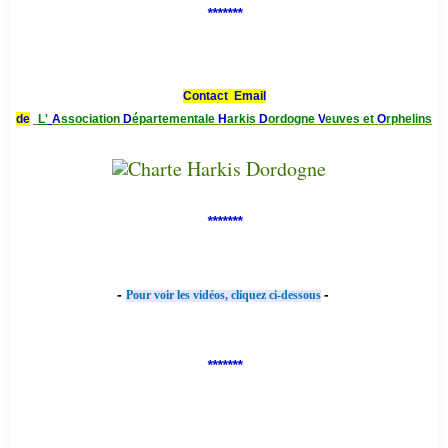
*******
Contact Email
de
L'
A
ssociation
D
épartementale
H
arkis
D
ordogne
V
euves et
O
rphelins
*******
-
-
Pour voir les vidéos, cliquez ci-dessous
*******