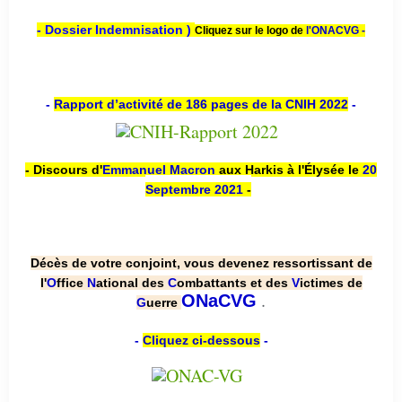
- Dossier Indemnisation )
Cliquez sur le logo de
l'ONACVG -
-
Rapport d’activité de 186 pages de la CNIH 2022
-
- Discours d'
Emmanuel Macron
aux Harkis à l'Élysée le
20
Septembre 2021
-
Décès de votre conjoint, vous devenez ressortissant de
l'
O
ffice
N
ational des
C
ombattants et des
V
ictimes de
.
ONaCVG
G
uerre
-
Cliquez ci-dessous
-