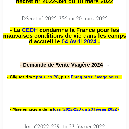
décret n° 2022-394 du 18 mars 2022
Décret n° 2025-256 du 20 mars 2025
- La
CEDH
condamne la France pour les
mauvaises conditions de vie dans les camps
d'accueil le
04 Avril 2024 -
- Demande de Rente Viagère 2024
-
- Cliquez droit
pour les PC
,
puis
Enregistrer l'image sous...
- Mise en œuvre de la
loi n
°2022-229
du 23 février 2022 -
loi n°2022-229 du 23 février 2022