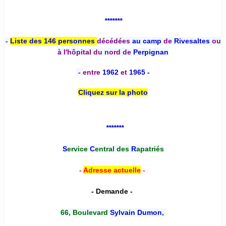
*******
-
Liste des 146 personnes
décédées
au camp
de
Rivesaltes
ou
à l'hôpital du nord de
Perpignan
-
entre
1962
et
1965 -
Cliquez sur la photo
*******
S
ervice
C
entral des
R
apatriés
-
Adresse actuelle
-
- Demande -
66, Boulevard
Sylvain Dumon
,