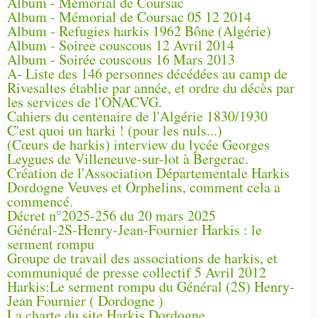
Album - Mémorial de Coursac
Album - Mémorial de Coursac 05 12 2014
Album - Refugies harkis 1962 Bône (Algérie)
Album - Soiree couscous 12 Avril 2014
Album - Soirée couscous 16 Mars 2013
A- Liste des 146 personnes décédées au camp de
Rivesaltes établie par année, et ordre du décès par
les services de l'ONACVG.
Cahiers du centenaire de l'Algérie 1830/1930
C'est quoi un harki ! (pour les nuls...)
(Cœurs de harkis) interview du lycée Georges
Leygues de Villeneuve-sur-lot à Bergerac.
Création de l'Association Départementale Harkis
Dordogne Veuves et Orphelins, comment cela a
commencé.
Décret n°2025-256 du 20 mars 2025
Général-2S-Henry-Jean-Fournier Harkis : le
serment rompu
Groupe de travail des associations de harkis, et
communiqué de presse collectif 5 Avril 2012
Harkis:Le serment rompu du Général (2S) Henry-
Jean Fournier ( Dordogne )
La charte du site Harkis Dordogne