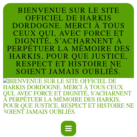
BIENVENUE SUR LE SITE
OFFICIEL DE HARKIS
DORDOGNE. MERCI À TOUS
CEUX QUI, AVEC FORCE ET
DIGNITÉ, S’ACHARNENT À
PERPÉTUER LA MÉMOIRE DES
HARKIS, POUR QUE JUSTICE,
RESPECT ET HISTOIRE NE
SOIENT JAMAIS OUBLIÉS.