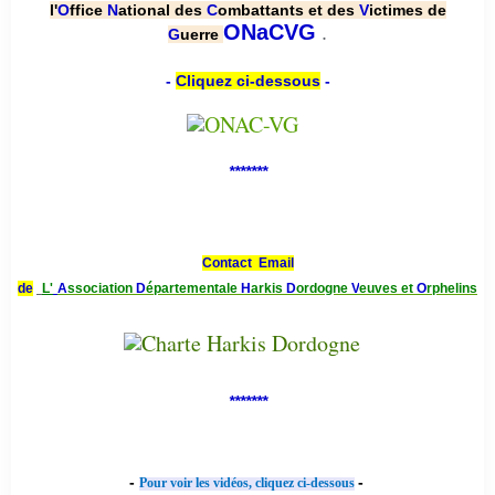
l'
O
ffice
N
ational des
C
ombattants et des
V
ictimes de
.
ONaCVG
G
uerre
-
Cliquez ci-dessous
-
*******
Contact Email
de
L'
A
ssociation
D
épartementale
H
arkis
D
ordogne
V
euves et
O
rphelins
*******
-
-
Pour voir les vidéos, cliquez ci-dessous