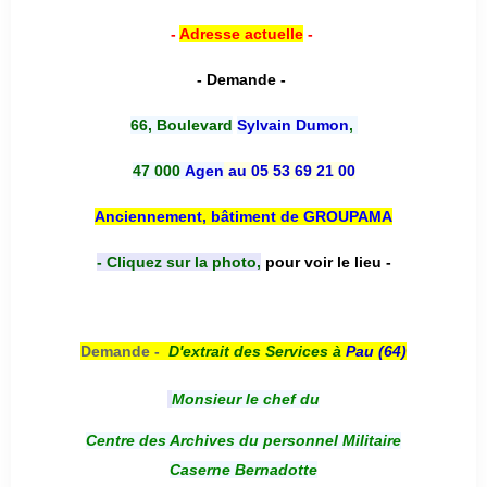
-
Adresse actuelle
-
- Demande -
66, Boulevard
Sylvain Dumon
,
47 000
Agen
au 05 53 69 21 00
Anciennement, bâtiment de GROUPAMA
- Cliquez sur la photo,
pour voir le lieu -
Demande -
D'e
xtrait des Services à
Pau (64)
Monsieur le chef du
Centre des Archives du personnel Militaire
Caserne Bernadotte