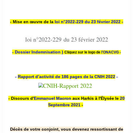
- Mise en œuvre de la
loi n
°2022-229
du 23 février 2022 -
loi n°2022-229 du 23 février 2022
- Dossier Indemnisation )
Cliquez sur le logo de
l'ONACVG -
-
Rapport d’activité de 186 pages de la CNIH 2022
-
- Discours d'
Emmanuel Macron
aux Harkis à l'Élysée le
20
Septembre 2021
-
Décès de votre conjoint, vous devenez ressortissant de