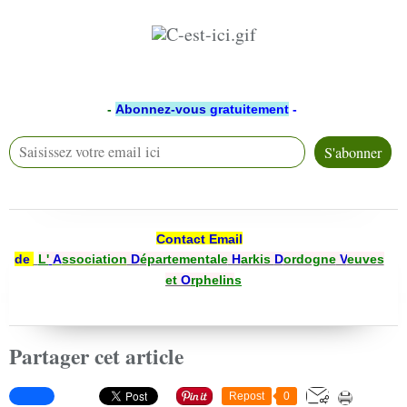
-
Abonnez-vous
gratuitement
-
Contact Email
de
L'
A
ssociation
D
épartementale
H
arkis
D
ordogne
V
euves
et
O
rphelin
s
Partager cet article
Repost
0