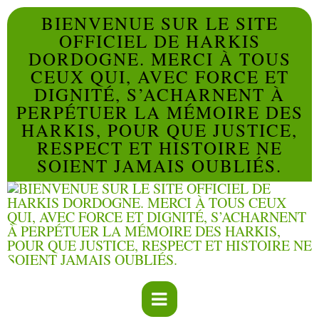
BIENVENUE SUR LE SITE
OFFICIEL DE HARKIS
DORDOGNE. MERCI À TOUS
CEUX QUI, AVEC FORCE ET
DIGNITÉ, S’ACHARNENT À
PERPÉTUER LA MÉMOIRE DES
HARKIS, POUR QUE JUSTICE,
RESPECT ET HISTOIRE NE
SOIENT JAMAIS OUBLIÉS.