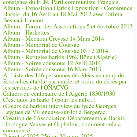
consignes du FLN, Parti communiste Français.
Album - Exposition Harkis Exposition - Conférence
Harkis- du 16 Avril au 18 Mai 2012 avec Fatima
Besnaci-Lancou,
Album - Forum des Associations 5 et 6octobre 2013
Album - Harkettes
Album - Méchoui Creysse 14 Mars 2014
Album - Mémorial de Coursac
Album - Mémorial de Coursac 05 12 2014
Album - Refugies harkis 1962 Bône (Algérie)
Album - Soiree couscous 12 Avril 2014
Album - Soirée couscous 16 Mars 2013
A- Liste des 146 personnes décédées au camp de
Rivesaltes établie par année, et ordre du décès par
les services de l'ONACVG.
Cahiers du centenaire de l'Algérie 1830/1930
C'est quoi un harki ! (pour les nuls...)
(Cœurs de harkis) interview du lycée Georges
Leygues de Villeneuve-sur-lot à Bergerac.
Création de l'Association Départementale Harkis
Dordogne Veuves et Orphelins, comment cela a
commencé.
Décret n°2025-256 du 20 mars 2025