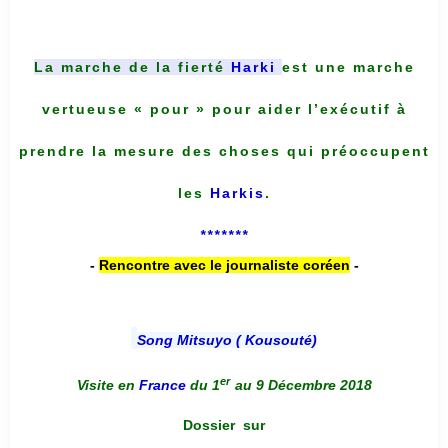
La marche de la fierté
Harki
est une marche
vertueuse « pour » pour aider l’exécutif à
prendre la mesure des choses qui préoccupent
les
Harkis
.
*******
-
Rencontre avec le journaliste coréen
-
Song Mitsuyo ( Kousouté
)
er
Visite en
France
du 1
au 9 Décembre 2018
Dossier
sur