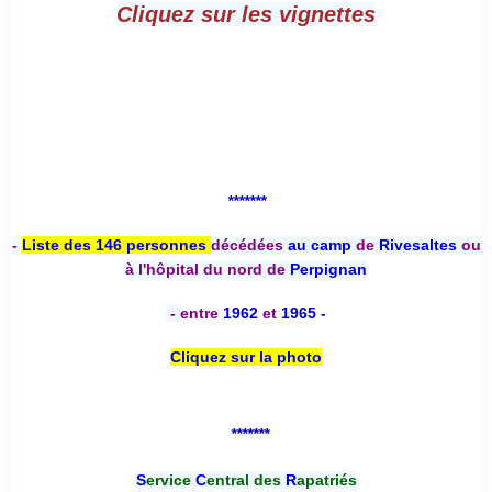
Cliquez sur les vignettes
*******
-
Liste des 146 personnes
décédées
au camp
de
Rivesaltes
ou
à l'hôpital du nord de
Perpignan
-
entre
1962
et
1965 -
Cliquez sur la photo
*******
S
ervice
C
entral des
R
apatriés