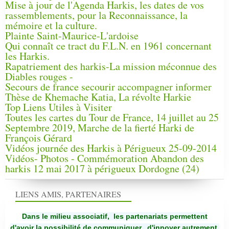
Mise à jour de l'Agenda Harkis, les dates de vos
rassemblements, pour la Reconnaissance, la
mémoire et la culture.
Plainte Saint-Maurice-L'ardoise
Qui connaît ce tract du F.L.N. en 1961 concernant
les Harkis.
Rapatriement des harkis-La mission méconnue des
Diables rouges -
Secours de france secourir accompagner informer
Thèse de Khemache Katia, La révolte Harkie
Top Liens Utiles à Visiter
Toutes les cartes du Tour de France, 14 juillet au 25
Septembre 2019, Marche de la fierté Harki de
François Gérard
Vidéos journée des Harkis à Périgueux 25-09-2014
Vidéos- Photos - Commémoration Abandon des
harkis 12 mai 2017 à périgueux Dordogne (24)
LIENS AMIS, PARTENAIRES
Dans le milieu associatif, les partenariats permettent
d'avoir la possibilité de communiquer,
d'innover autrement,