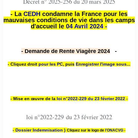
Décret n° 2025-256 du 20 mars 2025
- La
CEDH
condamne la France pour les
mauvaises conditions de vie dans les camps
d'accueil le
04 Avril 2024 -
- Demande de Rente Viagère 2024
-
- Cliquez droit
pour les PC
,
puis
Enregistrer l'image sous...
- Mise en œuvre de la
loi n
°2022-229
du 23 février 2022 -
loi n°2022-229 du 23 février 2022
- Dossier Indemnisation )
Cliquez sur le logo de
l'ONACVG -