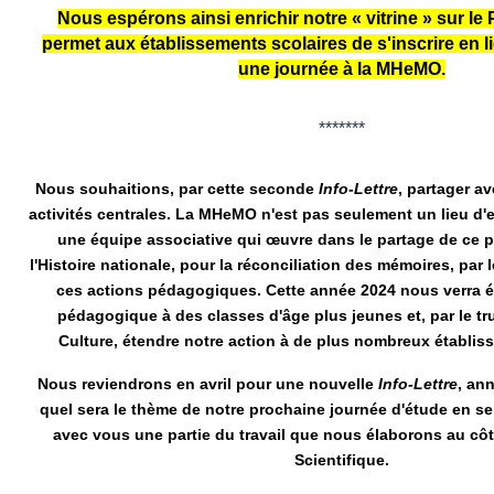
Nous espérons ainsi enrichir notre « vitrine » sur le
permet aux établissements scolaires de s'inscrire en l
une journée à la MHeMO.
*******
Nous souhaitions, par cette seconde
Info-Lettre
, partager a
activités centrales. La MHeMO n'est pas seulement un lieu d'e
une équipe associative qui œuvre dans le partage de ce 
l'Histoire nationale, pour la réconciliation des mémoires, par
ces actions pédagogiques. Cette année 2024 nous verra él
pédagogique à des classes d'âge plus jeunes et, par le 
Culture, étendre notre action à de plus nombreux établis
Nous reviendrons en avril pour une nouvelle
Info-Lettre
, an
quel sera le thème de notre prochaine journée d'étude en s
avec vous une partie du travail que nous élaborons au côt
Scientifique.