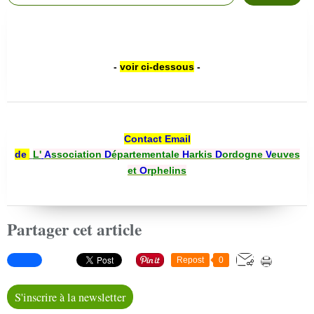
-
voir ci-dessous
-
Contact Email
de
L'
A
ssociation
D
épartementale
H
arkis
D
ordogne
V
euves
et
O
rphelins
Partager cet article
Repost
0
S'inscrire à la newsletter