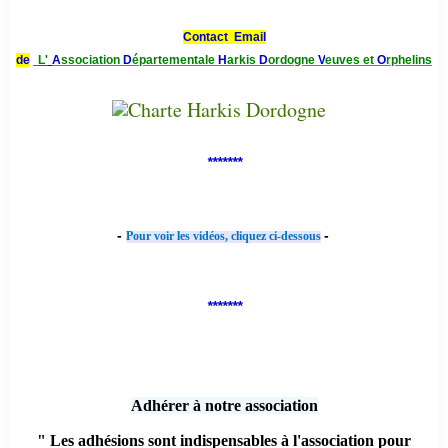
Contact Email
de
L'
A
ssociation
D
épartementale
H
arkis
D
ordogne
V
euves et
O
rphelins
*******
-
-
Pour voir les vidéos, cliquez ci-dessous
*******
Adhérer à notre association
" Les adhésions sont indispensables à l'association pour