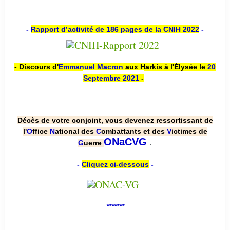
-
Rapport d’activité de 186 pages de la CNIH 2022
-
- Discours d'
Emmanuel Macron
aux Harkis à l'Élysée le
20
Septembre 2021
-
Décès de votre conjoint, vous devenez ressortissant de
l'
O
ffice
N
ational des
C
ombattants et des
V
ictimes de
.
ONaCVG
G
uerre
-
Cliquez ci-dessous
-
*******