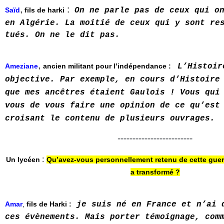
,
:
Saïd
fils de harki
On ne parle pas de ceux qui o
en Algérie. La moitié de ceux qui y sont re
tués. On ne le dit pas.
,
Ameziane
ancien militant pour l’indépendance
:
L’Histoir
objective. Par exemple, en cours d’Histoire
que mes ancêtres étaient Gaulois ! Vous qui
vous de vous faire une opinion de ce qu’est
croisant le contenu de plusieurs ouvrages.
-------------------------
:
Un lycéen
Qu’avez-vous personnellement retenu de cette guerr
a transformé ?
Amar
,
fils de Harki :
je suis né en France et n’ai 
ces évènements. Mais porter témoignage, com