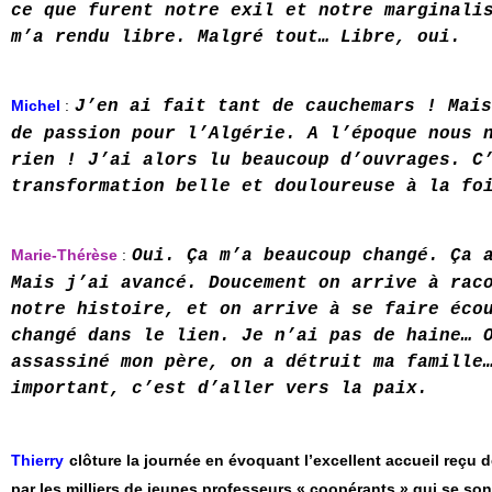
ce que furent notre exil et notre marginali
m’a rendu libre. Malgré tout… Libre, oui
.
Michel
:
J’en ai fait tant de cauchemars ! Mais
de passion pour l’Algérie. A l’époque nous 
rien ! J’ai alors lu beaucoup d’ouvrages. C
transformation belle et douloureuse à la fo
Marie-Thérèse
:
Oui. Ça m’a beaucoup changé. Ça 
Mais j’ai avancé. Doucement on arrive à rac
notre histoire, et on arrive à se faire éco
changé dans le lien. Je n’ai pas de haine… 
assassiné mon père, on a détruit ma famille
important, c’est d’aller vers la paix.
Thierry
clôture la journée en évoquant l’excellent accueil reçu d
par les milliers de jeunes professeurs «
coopérants
» qui se son