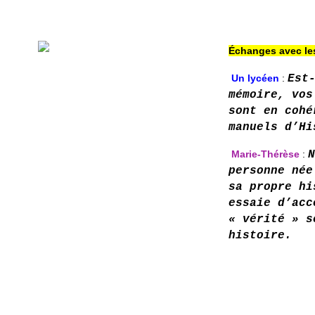
Échanges avec le
Un lycéen
:
Est
mémoire, vos
sont en cohé
manuels d’Hi
Marie-Thérèse
:
N
personne née
sa propre hi
essaie d’acc
« vérité » s
histoire.