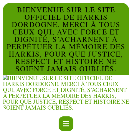
BIENVENUE SUR LE SITE
OFFICIEL DE HARKIS
DORDOGNE. MERCI À TOUS
CEUX QUI, AVEC FORCE ET
DIGNITÉ, S’ACHARNENT À
PERPÉTUER LA MÉMOIRE DES
HARKIS, POUR QUE JUSTICE,
RESPECT ET HISTOIRE NE
SOIENT JAMAIS OUBLIÉS.