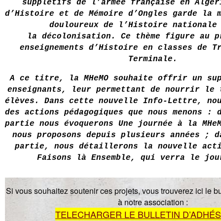
supplétifs de l’armée française en Algér
d’Histoire et de Mémoire d’Ongles garde la 
douloureux de l’Histoire nationale
la
décolonisation.
Ce
thème figure au p
enseignements d’Histoire en classes de T
Terminale.
A ce titre, la MHeMO souhaite offrir un sup
enseignants, leur permettant de nourrir le 
élèves. Dans cette nouvelle
Info-Lettre
, no
des actions pédagogiques que nous menons : 
partie nous évoquerons
Une journée à la
MHe
nous proposons depuis plusieurs années ; d
partie, nous détaillerons la nouvelle ac
Faisons là Ensemble,
qui verra le jou
Si vous souhaitez soutenir ces projets, vous trouverez ici le 
à notre association :
TELECHARGER LE BULLETIN D’ADHÉSI