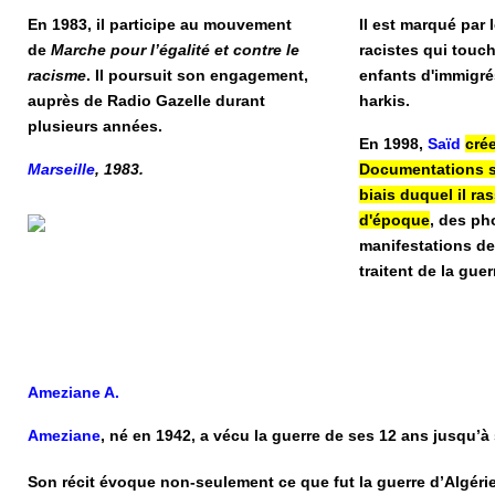
En 1983, il participe au mouvement
Il est marqué par
de
Marche pour l’égalité et contre le
racistes qui touch
racisme
. Il poursuit son engagement,
enfants d'immigré
auprès de Radio Gazelle durant
harkis.
plusieurs années.
En 1998,
Saïd
cré
Marseille
, 1983.
Documentations su
biais duquel il r
d'époque
, des ph
manifestations de 
traitent de la guer
Ameziane A.
Ameziane
, né en 1942, a vécu la guerre de ses 12 ans jusqu’à
Son récit évoque non-seulement ce que fut la guerre d’Algérie