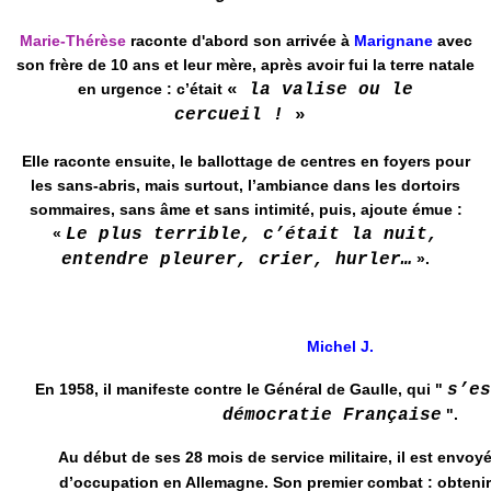
Marie-Thérèse
raconte d'abord son arrivée à
Marignane
avec
son frère de 10 ans et leur mère, après avoir fui la terre natale
en urgence : c’était
«
la valise ou le
cercueil !
»
Elle raconte ensuite, le ballottage de centres en foyers pour
les sans-abris, mais surtout, l’ambiance dans les dortoirs
sommaires, sans âme et sans intimité, puis, ajoute émue :
«
Le plus terrible, c’était la nuit,
entendre pleurer, crier, hurler…
».
Michel J.
En 1958, il manifeste contre le Général de Gaulle, qui "
s’es
démocratie Française
".
Au début de ses 28 mois de service militaire, il est envoy
d’occupation en Allemagne. Son premier combat : obtenir 