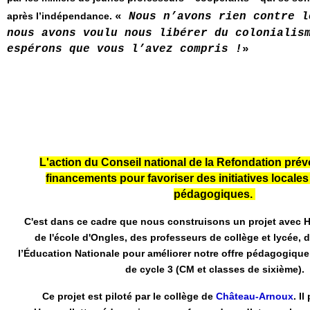
après l’indépendance.
«
Nous n’avons rien contre l
nous avons voulu nous libérer du colonialis
espérons que vous l’avez compris !
»
L'action du Conseil national de la Refondation prév
financements pour favoriser des initiatives locale
pédagogiques.
C'est dans ce cadre que nous construisons un projet avec H
de l'école d'Ongles, des professeurs de collège et lycée, 
l’Éducation Nationale pour améliorer notre offre pédagogique e
de cycle 3 (CM et classes de sixième).
Ce projet est piloté par le collège de
Château-Arnoux
. Il