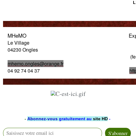
L
MHeMO
Ex
Le Village
04230 Ongles
(f
mhemo.ongles@orange.fr
04 92 74 04 37
ht
-
Abonnez-vous
gratuitement au
site HD
-