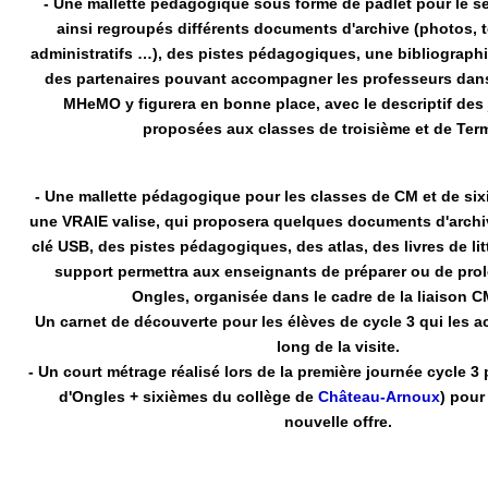
- Une mallette pédagogique sous forme de padlet pour le s
ainsi regroupés différents documents d'archive (photos,
administratifs …), des pistes pédagogiques, une bibliograph
des partenaires pouvant accompagner les professeurs dan
MHeMO y figurera en bonne place, avec le descriptif des
proposées aux classes de troisième et de Term
- Une mallette pédagogique pour les classes de CM et de si
une VRAIE valise, qui proposera quelques documents d'archi
clé USB, des pistes pédagogiques, des atlas, des livres de li
support permettra aux enseignants de préparer ou de prolo
Ongles, organisée dans le cadre de la liaison 
Un carnet de découverte pour les élèves de cycle 3 qui les 
long de la visite.
- Un court métrage réalisé lors de la première journée cycle 3 
d'Ongles + sixièmes du collège de
Château-Arnoux
) pour
nouvelle offre.