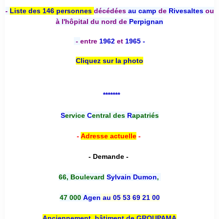
-
Liste des 146 personnes
décédées
au camp
de
Rivesaltes
ou
à l'hôpital du nord de
Perpignan
-
entre
1962
et
1965 -
Cliquez sur la photo
*******
S
ervice
C
entral des
R
apatriés
-
Adresse actuelle
-
- Demande -
66, Boulevard
Sylvain Dumon
,
47 000
Agen
au 05 53 69 21 00
Anciennement, bâtiment de GROUPAMA