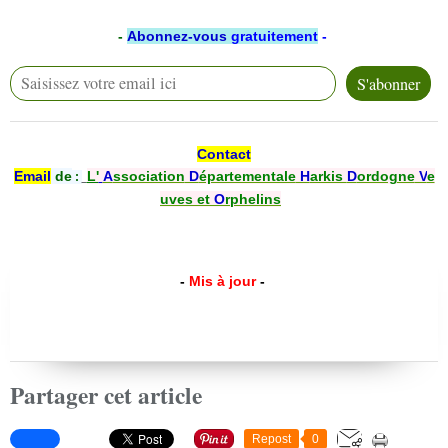
-
Abonnez-vous
gratuitement
-
Contact
Email
de
L'
A
ssociation
D
épartementale
H
arkis
D
ordogne
V
e
:
uves et
O
rphelins
-
Mis à jour
-
Partager cet article
Repost
0