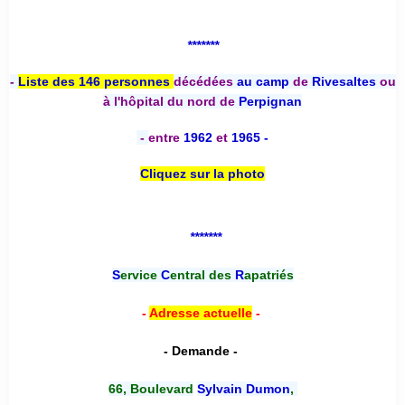
*******
-
Liste des 146 personnes
décédées
au camp
de
Rivesaltes
ou
à l'hôpital du nord de
Perpignan
-
entre
1962
et
1965 -
Cliquez sur la photo
*******
S
ervice
C
entral des
R
apatriés
-
Adresse actuelle
-
- Demande -
66, Boulevard
Sylvain Dumon
,