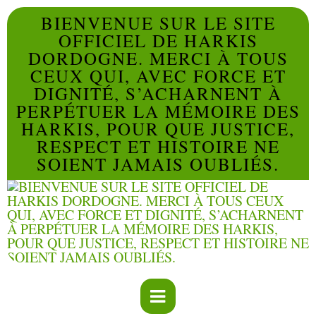
BIENVENUE SUR LE SITE
OFFICIEL DE HARKIS
DORDOGNE. MERCI À TOUS
CEUX QUI, AVEC FORCE ET
DIGNITÉ, S’ACHARNENT À
PERPÉTUER LA MÉMOIRE DES
HARKIS, POUR QUE JUSTICE,
RESPECT ET HISTOIRE NE
SOIENT JAMAIS OUBLIÉS.