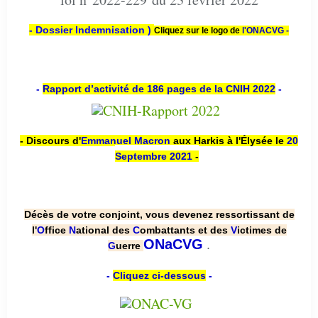
- Dossier Indemnisation )
Cliquez sur le logo de
l'ONACVG -
-
Rapport d’activité de 186 pages de la CNIH 2022
-
- Discours d'
Emmanuel Macron
aux Harkis à l'Élysée le
20
Septembre 2021
-
Décès de votre conjoint, vous devenez ressortissant de
l'
O
ffice
N
ational des
C
ombattants et des
V
ictimes de
.
ONaCVG
G
uerre
-
Cliquez ci-dessous
-