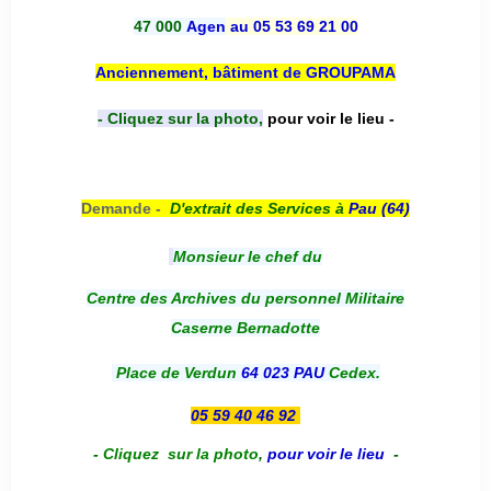
47 000
Agen
au 05 53 69 21 00
Anciennement, bâtiment de GROUPAMA
- Cliquez sur la photo,
pour voir le lieu -
Demande -
D'e
xtrait des Services à
Pau (64)
Monsieur le chef du
Centre des Archives du personnel Militaire
Caserne Bernadotte
Place de Verdun
64 023 PAU
Cedex.
05 59 40 46 92
-
Cliquez sur la photo
,
pour voir le lieu
-