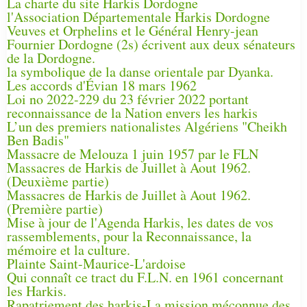
La charte du site Harkis Dordogne
l'Association Départementale Harkis Dordogne
Veuves et Orphelins et le Général Henry-jean
Fournier Dordogne (2s) écrivent aux deux sénateurs
de la Dordogne.
la symbolique de la danse orientale par Dyanka.
Les accords d'Évian 18 mars 1962
Loi no 2022-229 du 23 février 2022 portant
reconnaissance de la Nation envers les harkis
L’un des premiers nationalistes Algériens "Cheikh
Ben Badis"
Massacre de Melouza 1 juin 1957 par le FLN
Massacres de Harkis de Juillet à Aout 1962.
(Deuxième partie)
Massacres de Harkis de Juillet à Aout 1962.
(Première partie)
Mise à jour de l'Agenda Harkis, les dates de vos
rassemblements, pour la Reconnaissance, la
mémoire et la culture.
Plainte Saint-Maurice-L'ardoise
Qui connaît ce tract du F.L.N. en 1961 concernant
les Harkis.
Rapatriement des harkis-La mission méconnue des