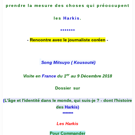
prendre la mesure des choses qui préoccupent
les
Harkis
.
*******
-
Rencontre avec le journaliste coréen
-
Song Mitsuyo ( Kousouté
)
er
Visite en
France
du 1
au 9 Décembre 2018
Dossier
sur
(
L'âge et l'identité dans le monde, qui suis-je ? - dont l'histoire
des
Harkis
)
*******
Les Harkis
Pour Commander