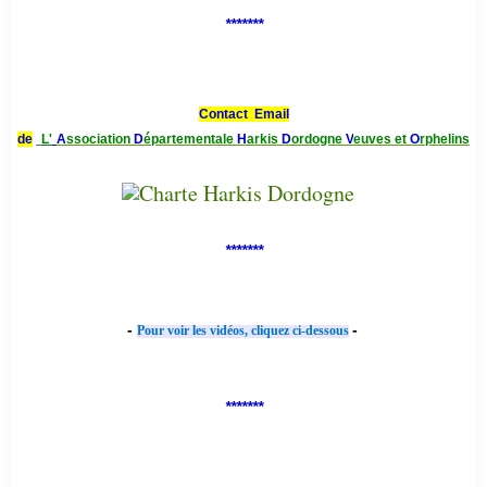
*******
Contact Email
de
L'
A
ssociation
D
épartementale
H
arkis
D
ordogne
V
euves et
O
rphelins
*******
-
-
Pour voir les vidéos, cliquez ci-dessous
*******