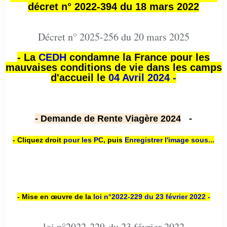
décret n° 2022-394 du 18 mars 2022
Décret n° 2025-256 du 20 mars 2025
- La
CEDH
condamne la France pour les
mauvaises conditions de vie dans les camps
d'accueil le
04 Avril 2024 -
- Demande de Rente Viagère 2024
-
- Cliquez droit
pour les PC
,
puis
Enregistrer l'image sous...
- Mise en œuvre de la
loi n
°2022-229
du 23 février 2022 -
loi n°2022-229 du 23 février 2022