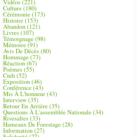
Vidéos
(221)
Culture
(180)
Cérémonie
(173)
Histoire
(153)
Abandon
(121)
Livres
(107)
Témoignage
(98)
Mémoire
(91)
Avis De Décès
(80)
Hommage
(73)
Réaction
(67)
Poèmes
(55)
Cnih
(52)
Exposition
(46)
Conférence
(43)
Mis À L'honneur
(43)
Interview
(35)
Retour En Arrière
(35)
Questions À L'assemblée Nationale
(34)
Rivesaltes
(33)
Hameaux De Forestage
(28)
Information
(27)
Solidarité
(27)