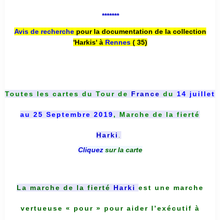
*******
Avis de recherche
pour la documentation de la collection
'Harkis' à
Rennes
( 35)
Toutes les cartes du
Tour de
France
du
14 juillet
au 25 Septembre 2019
, Marche de la fierté
Harki
.
Cliquez
sur la carte
La marche de la fierté
Harki
est une marche
vertueuse « pour » pour aider l’exécutif à