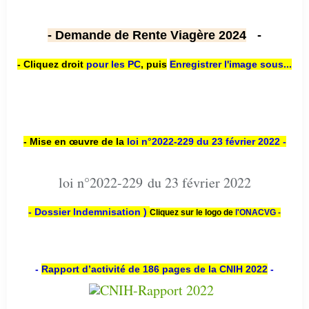
- Demande de Rente Viagère 2024
-
- Cliquez droit
pour les PC
,
puis
Enregistrer l'image sous...
- Mise en œuvre de la
loi n
°2022-229
du 23 février 2022 -
loi n°2022-229 du 23 février 2022
- Dossier Indemnisation )
Cliquez sur le logo de
l'ONACVG -
-
Rapport d’activité de 186 pages de la CNIH 2022
-