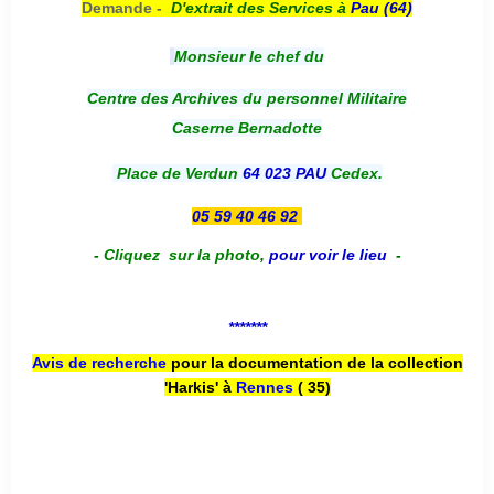
Demande -
D'e
xtrait des Services à
Pau (64)
Monsieur le chef du
Centre des Archives du personnel Militaire
Caserne Bernadotte
Place de Verdun
64 023 PAU
Cedex.
05 59 40 46 92
-
Cliquez sur la photo
,
pour voir le lieu
-
*******
Avis de recherche
pour la documentation de la collection
'Harkis' à
Rennes
( 35)