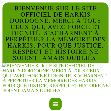
BIENVENUE SUR LE SITE
OFFICIEL DE HARKIS
DORDOGNE. MERCI À TOUS
CEUX QUI, AVEC FORCE ET
DIGNITÉ, S’ACHARNENT À
PERPÉTUER LA MÉMOIRE DES
HARKIS, POUR QUE JUSTICE,
RESPECT ET HISTOIRE NE
SOIENT JAMAIS OUBLIÉS.