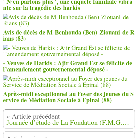
' N’en parlons plus ', une enquête familiale vibra
nte sur la tragédie des harkis
Avis de décès de M Benhouda (Ben) Ziouani de R
ians (83)
- Veuves de Harkis : Ajir Grand Est se félicite de
l’amendement gouvernemental déposé -
Après-midi exceptionnel au Foyer des jeunes du S
ervice de Médiation Sociale à Epinal (88)
Journée d’étude de La Fondation (F.M.G.A.C.M.T) le jeudi 22 septembre 2022 à l'Auditorium Austerlitz, Musée de l'Armée à Paris