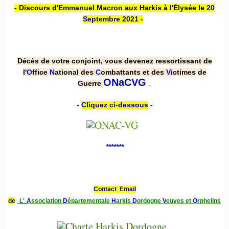
- Discours d'
Emmanuel Macron
aux Harkis à l'Élysée le
20
Septembre 2021
-
Décès de votre conjoint, vous devenez ressortissant de
l'
O
ffice
N
ational des
C
ombattants et des
V
ictimes de
.
ONaCVG
G
uerre
-
Cliquez ci-dessous
-
*******
Contact Email
de
L'
A
ssociation
D
épartementale
H
arkis
D
ordogne
V
euves et
O
rphelins