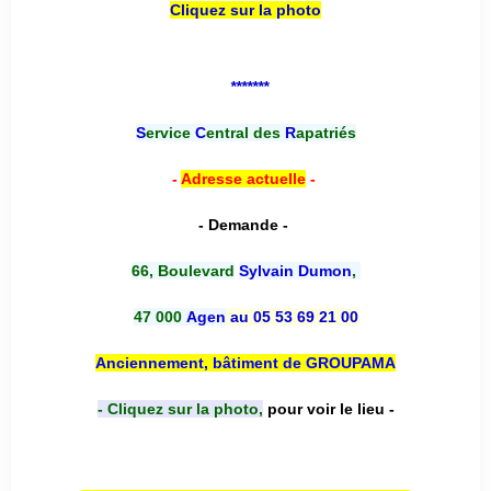
Cliquez sur la photo
*******
S
ervice
C
entral des
R
apatriés
-
Adresse actuelle
-
- Demande -
66, Boulevard
Sylvain Dumon
,
47 000
Agen
au 05 53 69 21 00
Anciennement, bâtiment de GROUPAMA
- Cliquez sur la photo,
pour voir le lieu -