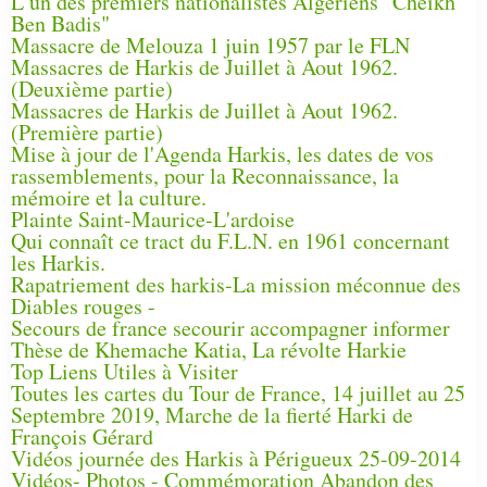
L’un des premiers nationalistes Algériens "Cheikh
Ben Badis"
Massacre de Melouza 1 juin 1957 par le FLN
Massacres de Harkis de Juillet à Aout 1962.
(Deuxième partie)
Massacres de Harkis de Juillet à Aout 1962.
(Première partie)
Mise à jour de l'Agenda Harkis, les dates de vos
rassemblements, pour la Reconnaissance, la
mémoire et la culture.
Plainte Saint-Maurice-L'ardoise
Qui connaît ce tract du F.L.N. en 1961 concernant
les Harkis.
Rapatriement des harkis-La mission méconnue des
Diables rouges -
Secours de france secourir accompagner informer
Thèse de Khemache Katia, La révolte Harkie
Top Liens Utiles à Visiter
Toutes les cartes du Tour de France, 14 juillet au 25
Septembre 2019, Marche de la fierté Harki de
François Gérard
Vidéos journée des Harkis à Périgueux 25-09-2014
Vidéos- Photos - Commémoration Abandon des