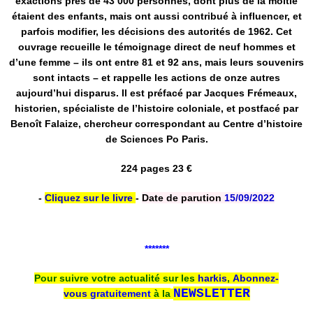
exactions près de 43 000 personnes, dont plus de la moitié
étaient des enfants, mais ont aussi contribué à influencer, et
parfois modifier, les décisions des autorités de 1962. Cet
ouvrage recueille le témoignage direct de neuf hommes et
d’une femme – ils ont entre 81 et 92 ans, mais leurs souvenirs
sont intacts – et rappelle les actions de onze autres
aujourd’hui disparus. Il est préfacé par Jacques Frémeaux,
historien, spécialiste de l’histoire coloniale, et postfacé par
Benoît Falaize, chercheur correspondant au Centre d’histoire
de Sciences Po Paris.
224 pages 23 €
-
Cliquez sur le livre
-
Date de parution
15/09/2022
*******
Pour suivre votre actualité sur les
harkis
,
Abonnez-
NEWSLETTER
vous
gratuitement
à la