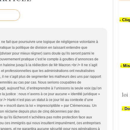
- Cli
e fait que poursuivre une logique de négligence volontaire à
atique la politique de division en laissant entendre que
diviser pour mieux régner) sans doute qu’ils seront parmi le
gouvernement pratique c’est le compte à gouttes d’annonces de
 haleine jusqu’à la réélection de Mr Macron.<br /> Il ne s’agit
- Mi
s et professionnelles que les administrations ont neutralisées
s, il ne s’agit plus de segmenter les malheurs des uns par rapport
demnités au cas par cas. Nous serions coupables de
’agit, aujourd’hui, d’entreprendre à l’unissons la seule voix (qu’on
loi
 la justice : nous n’avons à ce jour aucune « identité juridique »
r /> Harki n’est pas un statut à ce jour lié au contexte d’une
re » inscrit dans la loi « imprescriptible » par Clémenceau. Un
- Do
u’on réclame depuis plus de cinq décennies par des
e qu’ils lâcheront n’achètera pas notre protection face aux
) ou ces immigrés qui nous insultent impunément, ces entreprises
angers, et ne garantira aucune sécurité pour nos générations à