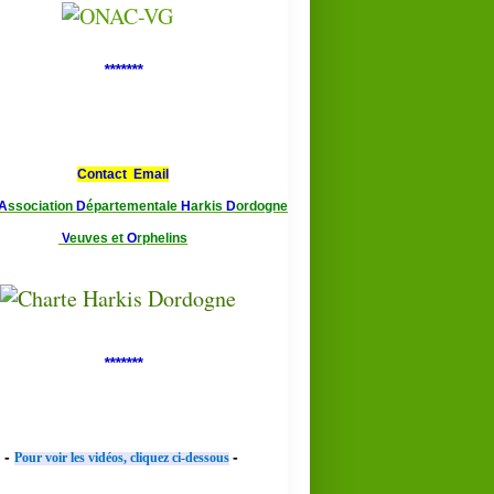
*******
Contact Email
A
ssociation
D
épartementale
H
arkis
D
ordogne
V
euves et
O
rphelins
*******
-
-
Pour voir les vidéos, cliquez ci-dessous