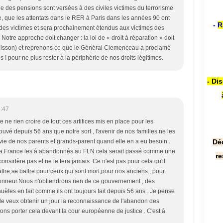
ie des pensions sont versées à des civiles victimes du terrorisme
e, que les attentats dans le RER à Paris dans les années 90 ont
-
R
à des victimes et sera prochainement étendus aux victimes des
 Notre approche doit changer : la loi de « droit à réparation » doit
l’unisson) et reprenons ce que le Général Clemenceau a proclamé
ous ! pour ne plus rester à la périphérie de nos droits légitimes.
- Di
:47
ne rien croire de tout ces artifices mis en place pour les
ouvé depuis 56 ans que notre sort , l'avenir de nos familles ne les
vie de nos parents et grands-parent quand elle en a eu besoin .
Dé
e la France les à abandonnés au FLN cela serait passé comme une
re
considère pas et ne le fera jamais .Ce n'est pas pour cela qu'il
battre,se battre pour ceux qui sont mort,pour nos anciens , pour
honneur.Nous n'obtiendrons rien de ce gouvernement , des
ètes en fait comme ils ont toujours fait depuis 56 ans . Je pense
lle veux obtenir un jour la reconnaissance de l'abandon des
rons porter cela devant la cour européenne de justice . C'est à