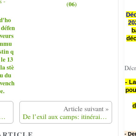
(06)
Déc
d'ho
20
défen
b
uveurs
déc
ommu
stin q
 le 13
la stè
Décr
au du
évench
- L
e.
pou
d
ué de presse du Comité Harkis et Vérité
De l’exil aux camps: itinéraire de deux enfants de harkis, Mohamed Djafour et Tayeb Kacem
ARTICLE
- De