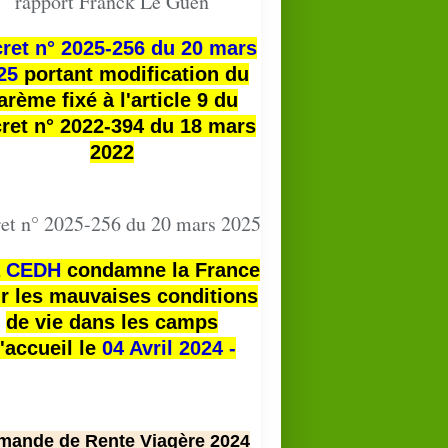
rapport Franck Le Guen
ret n° 2025-256 du 20 mars
25
portant modification du
arème fixé à l'article 9 du
ret n° 2022-394 du 18 mars
2022
et n° 2025-256 du 20 mars 2025
a
CEDH
condamne la France
r les mauvaises conditions
de vie dans les camps
'accueil le
04 Avril 2024 -
mande de Rente Viagère 2024