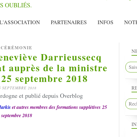
L'ASSOCIATION
PARTENAIRES
INFOS
NOT
CÉRÉMONIE
N
neviève Darrieussecq
at auprès de la ministre
 25 septembre 2018
R
5 SEPTEMBRE 2018
rdogne et publié depuis Overblog
arkis
et autres membres des formations supplétives
25
septembre 2018
I