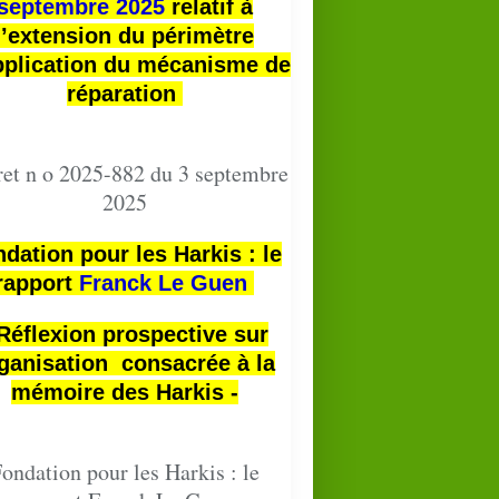
septembre 2025
relatif à
l’extension du périmètre
pplication du mécanisme de
réparation
et n o 2025-882 du 3 septembre
2025
dation pour les Harkis : le
rapport
Franck Le Guen
 Réflexion prospective sur
ganisation consacrée à la
mémoire des Harkis -
ondation pour les Harkis : le