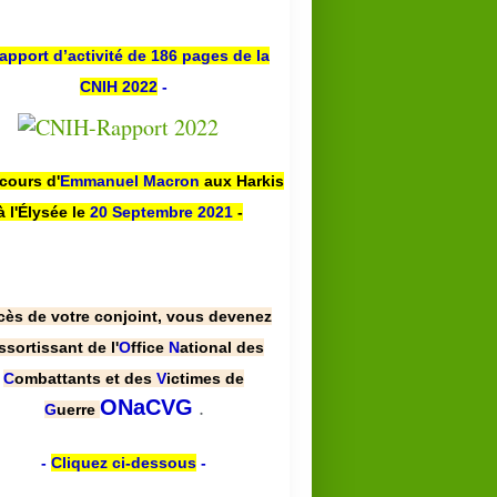
apport d’activité de 186 pages de la
CNIH 2022
-
scours d'
Emmanuel Macron
aux Harkis
à l'Élysée le
20 Septembre 2021
-
cès de votre conjoint, vous devenez
ssortissant de l'
O
ffice
N
ational des
C
ombattants et des
V
ictimes de
.
ONaCVG
G
uerre
-
Cliquez ci-dessous
-