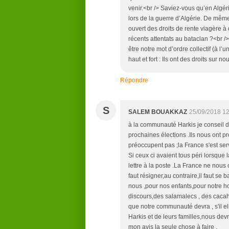
venir.<br /> Saviez-vous qu’en Algér
lors de la guerre d’Algérie. De mêm
ouvert des droits de rente viagère 
récents attentats au bataclan ?<br />
être notre mot d’ordre collectif (à 
haut et fort : Ils ont des droits sur n
Répondre
S
SALEM BOUAKKAZ
25/09/2018 12
à la communauté Harkis je conseil de 
prochaines élections .Ils nous ont pr
préoccupent pas ;la France s'est ser
Si ceux ci avaient tous péri lorsqu
lettre à la poste .La France ne nous 
faut résigner,au contraire,il faut se 
nous ,pour nos enfants,pour notre 
discours,des salamalecs , des cacahu
que notre communauté devra , s'il e
Harkis et de leurs familles,nous dev
mon avis la seule chose à faire .