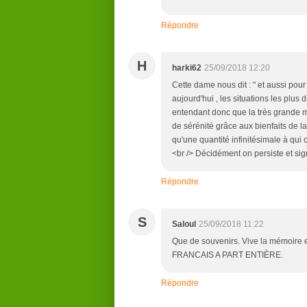
Répondre
H
harki62
25/09/2018 12:20
Cette dame nous dit : " et aussi pour 
aujourd'hui , les situations les plus di
entendant donc que la très grande ma
de sérénité grâce aux bienfaits de 
qu'une quantité infinitésimale à qu
<br /> Décidément on persiste et sig
Répondre
S
Saloul
25/09/2018 11:22
Que de souvenirs. Vive la mémoire
FRANCAIS A PART ENTIÈRE.
Répondre