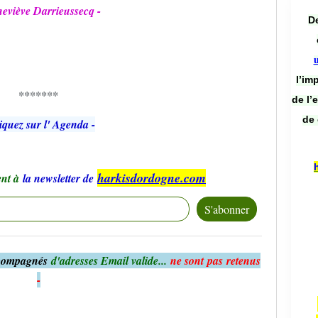
neviève Darrieussecq -
De
l’im
*******
de l’
de 
iquez sur l' Agenda -
harkisdordogne.com
nt à
la newsletter de
ccompagnés
d'adresses Email valide...
ne sont pas retenus
-