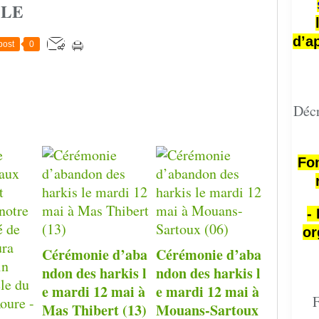
CLE
d’a
post
0
Décr
Fon
-
or
Cérémonie d’aba
Cérémonie d’aba
ndon des harkis l
ndon des harkis l
e mardi 12 mai à
e mardi 12 mai à
F
Mas Thibert (13)
Mouans-Sartoux