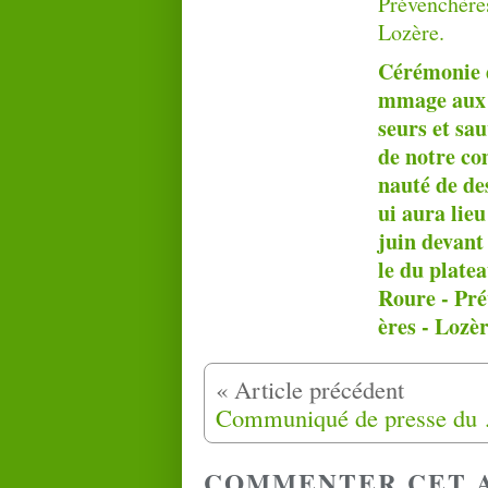
Cérémonie 
mmage aux 
seurs et sa
de notre c
nauté de de
ui aura lieu
juin devant 
le du plate
Roure - Pr
ères - Lozèr
Communiq
COMMENTER CET 