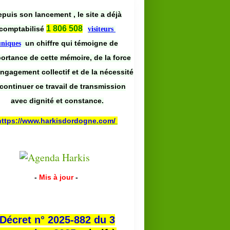
puis son lancement , le site a déjà
1 806 508
comptabilisé
visiteurs
un chiffre qui témoigne de
uniques
portance de cette mémoire, de la force
engagement collectif et de la nécessité
continuer ce travail de transmission
avec dignité et constance.
https://www.harkisdordogne.com/
-
Mis à jour
-
Décret n° 2025-882 du 3