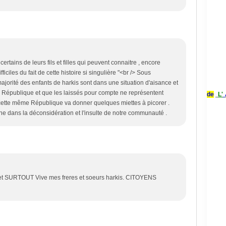
certains de leurs fils et filles qui peuvent connaitre , encore
fficiles du fait de cette histoire si singulière "<br /> Sous
jorité des enfants de harkis sont dans une situation d'aisance et
la République et que les laissés pour compte ne représentent
de
L'
i cette même République va donner quelques miettes à picorer .
ne dans la déconsidération et l'insulte de notre communauté .
 et SURTOUT Vive mes freres et soeurs harkis. CITOYENS