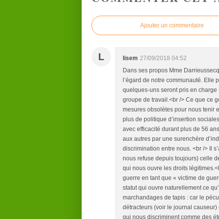
Ajouter un commentaire
L
lisem
27/09/2018 04:52
Dans ses propos Mme Darrieussecq n
l’égard de notre communauté. Elle pr
quelques-uns seront pris en charge (
groupe de travail.<br /> Ce que ce 
mesures obsolètes pour nous tenir en
plus de politique d’insertion sociale
avec efficacité durant plus de 56 an
aux autres par une surenchère d’in
discrimination entre nous. <br /> Il s
nous refuse depuis toujours) celle de
qui nous ouvre les droits légitimes.<b
guerre en tant que « victime de guer
statut qui ouvre naturellement ce q
marchandages de tapis : car le pécul
détracteurs (voir le journal causeur
qui nous discriminent comme des étr