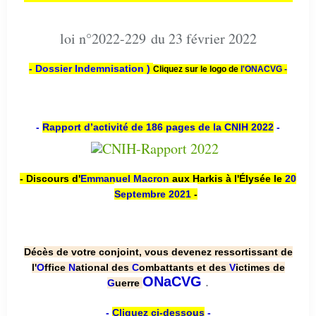
loi n°2022-229 du 23 février 2022
- Dossier Indemnisation )
Cliquez sur le logo de
l'ONACVG -
-
Rapport d’activité de 186 pages de la CNIH 2022
-
- Discours d'
Emmanuel Macron
aux Harkis à l'Élysée le
20
Septembre 2021
-
Décès de votre conjoint, vous devenez ressortissant de
l'
O
ffice
N
ational des
C
ombattants et des
V
ictimes de
.
ONaCVG
G
uerre
-
Cliquez ci-dessous
-