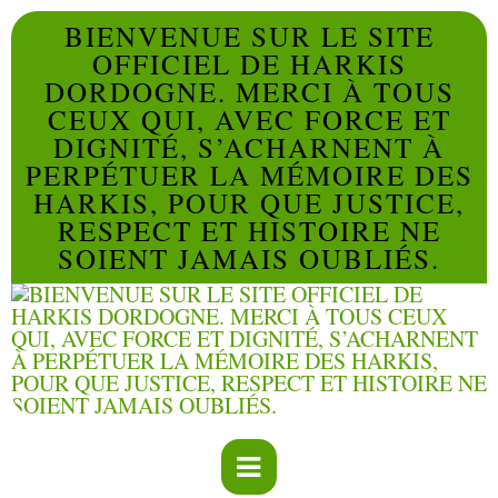
BIENVENUE SUR LE SITE
OFFICIEL DE HARKIS
DORDOGNE. MERCI À TOUS
CEUX QUI, AVEC FORCE ET
DIGNITÉ, S’ACHARNENT À
PERPÉTUER LA MÉMOIRE DES
HARKIS, POUR QUE JUSTICE,
RESPECT ET HISTOIRE NE
SOIENT JAMAIS OUBLIÉS.