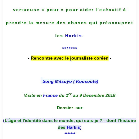
vertueuse « pour » pour aider l’exécutif à
prendre la mesure des choses qui préoccupent
les
Harkis
.
*******
-
Rencontre avec le journaliste coréen
-
Song Mitsuyo ( Kousouté
)
er
Visite en
France
du 1
au 9 Décembre 2018
Dossier
sur
(
L'âge et l'identité dans le monde, qui suis-je ? - dont l'histoire
des
Harkis
)
*******