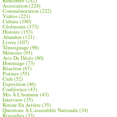
Rencontre
(242)
Association
(224)
Commémoration
(222)
Vidéos
(221)
Culture
(180)
Cérémonie
(173)
Histoire
(153)
Abandon
(121)
Livres
(107)
Témoignage
(98)
Mémoire
(91)
Avis De Décès
(80)
Hommage
(73)
Réaction
(67)
Poèmes
(55)
Cnih
(52)
Exposition
(46)
Conférence
(43)
Mis À L'honneur
(43)
Interview
(35)
Retour En Arrière
(35)
Questions À L'assemblée Nationale
(34)
Rivesaltes
(33)