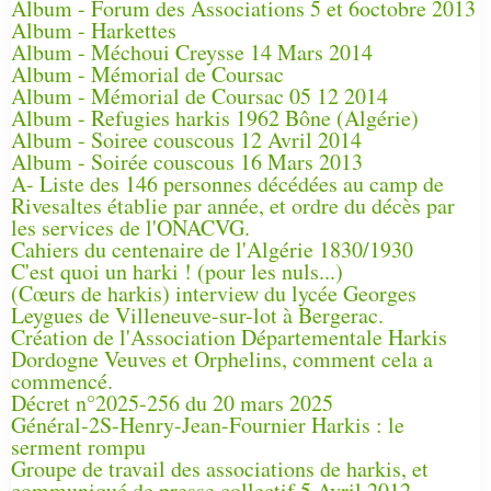
Album - Forum des Associations 5 et 6octobre 2013
Album - Harkettes
Album - Méchoui Creysse 14 Mars 2014
Album - Mémorial de Coursac
Album - Mémorial de Coursac 05 12 2014
Album - Refugies harkis 1962 Bône (Algérie)
Album - Soiree couscous 12 Avril 2014
Album - Soirée couscous 16 Mars 2013
A- Liste des 146 personnes décédées au camp de
Rivesaltes établie par année, et ordre du décès par
les services de l'ONACVG.
Cahiers du centenaire de l'Algérie 1830/1930
C'est quoi un harki ! (pour les nuls...)
(Cœurs de harkis) interview du lycée Georges
Leygues de Villeneuve-sur-lot à Bergerac.
Création de l'Association Départementale Harkis
Dordogne Veuves et Orphelins, comment cela a
commencé.
Décret n°2025-256 du 20 mars 2025
Général-2S-Henry-Jean-Fournier Harkis : le
serment rompu
Groupe de travail des associations de harkis, et
communiqué de presse collectif 5 Avril 2012