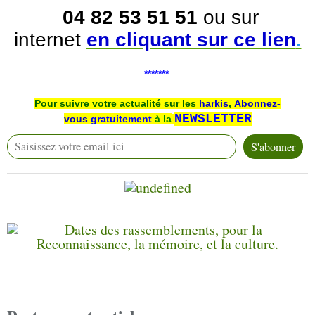
04 82 53 51 51
ou sur
internet
en cliquant sur ce lien
.
*******
Pour suivre votre actualité sur les
harkis
,
Abonnez-
NEWSLETTER
vous
gratuitement
à la