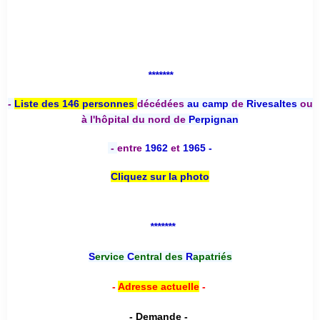
*******
-
Liste des 146 personnes
décédées
au camp
de
Rivesaltes
ou
à l'hôpital du nord de
Perpignan
-
entre
1962
et
1965 -
Cliquez sur la photo
*******
S
ervice
C
entral des
R
apatriés
-
Adresse actuelle
-
- Demande -