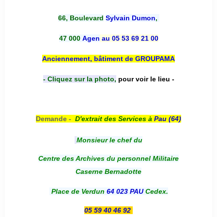
66, Boulevard
Sylvain Dumon
,
47 000
Agen
au 05 53 69 21 00
Anciennement, bâtiment de GROUPAMA
- Cliquez sur la photo,
pour voir le lieu -
Demande -
D'e
xtrait des Services à
Pau (64)
Monsieur le chef du
Centre des Archives du personnel Militaire
Caserne Bernadotte
Place de Verdun
64 023 PAU
Cedex.
05 59 40 46 92