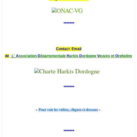
*******
Contact Email
de
L'
A
ssociation
D
épartementale
H
arkis
D
ordogne
V
euves et
O
rphelins
*******
-
-
Pour voir les vidéos, cliquez ci-dessous
*******