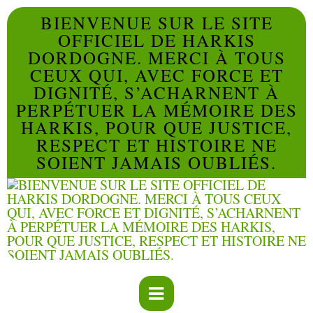
BIENVENUE SUR LE SITE
OFFICIEL DE HARKIS
DORDOGNE. MERCI À TOUS
CEUX QUI, AVEC FORCE ET
DIGNITÉ, S’ACHARNENT À
PERPÉTUER LA MÉMOIRE DES
HARKIS, POUR QUE JUSTICE,
RESPECT ET HISTOIRE NE
SOIENT JAMAIS OUBLIÉS.