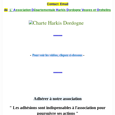
Contact Email
de
L'
A
ssociation
D
épartementale
H
arkis
D
ordogne
V
euves et
O
rphelins
*******
-
-
Pour voir les vidéos, cliquez ci-dessous
*******
Adhérer à notre association
" Les adhésions sont indispensables à l'association pour
poursuivre ses actions "