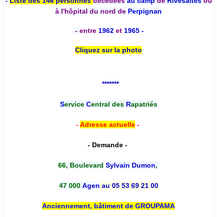
-
Liste des 146 personnes
décédées
au camp
de
Rivesaltes
ou
à l'hôpital du nord de
Perpignan
-
entre
1962
et
1965 -
Cliquez sur la photo
*******
S
ervice
C
entral des
R
apatriés
-
Adresse actuelle
-
- Demande -
66, Boulevard
Sylvain Dumon
,
47 000
Agen
au 05 53 69 21 00
Anciennement, bâtiment de GROUPAMA