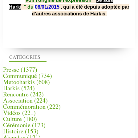
Voir l'origine de l'expression "
Je suis
Harki
"
du
08/01/2015
, qui a été depuis adoptée par
d'autres associations de Harkis.
CATÉGORIES
Presse
(1377)
Communiqué
(734)
Metooharkis
(608)
Harkis
(524)
Rencontre
(242)
Association
(224)
Commémoration
(222)
Vidéos
(221)
Culture
(180)
Cérémonie
(173)
Histoire
(153)
Abandon
(121)