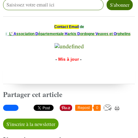
Contact Email
de
:
L'
A
ssociation
D
épartementale
H
arkis
D
ordogne
V
euves et
O
rphelins
-
Mis à jour
-
Partager cet article
Repost
0
S'inscrire à la newsletter