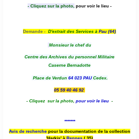
- Cliquez sur la photo,
pour voir le lieu -
Demande -
D'e
xtrait des Services à
Pau (64)
Monsieur le chef du
Centre des Archives du personnel Militaire
Caserne Bernadotte
Place de Verdun
64 023 PAU
Cedex.
05 59 40 46 92
-
Cliquez sur la photo
,
pour voir le lieu
-
*******
Avis de recherche
pour la documentation de la collection
'Harkis' à
Rennes
( 35)