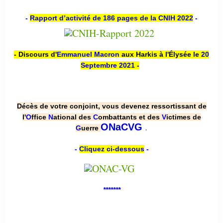
-
Rapport d’activité de 186 pages de la CNIH 2022
-
- Discours d'
Emmanuel Macron
aux Harkis à l'Élysée le
20
Septembre 2021
-
Décès de votre conjoint, vous devenez ressortissant de
l'
O
ffice
N
ational des
C
ombattants et des
V
ictimes de
.
ONaCVG
G
uerre
-
Cliquez ci-dessous
-
*******