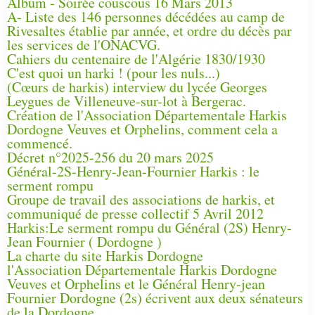
Album - Soirée couscous 16 Mars 2013
A- Liste des 146 personnes décédées au camp de
Rivesaltes établie par année, et ordre du décès par
les services de l'ONACVG.
Cahiers du centenaire de l'Algérie 1830/1930
C'est quoi un harki ! (pour les nuls...)
(Cœurs de harkis) interview du lycée Georges
Leygues de Villeneuve-sur-lot à Bergerac.
Création de l'Association Départementale Harkis
Dordogne Veuves et Orphelins, comment cela a
commencé.
Décret n°2025-256 du 20 mars 2025
Général-2S-Henry-Jean-Fournier Harkis : le
serment rompu
Groupe de travail des associations de harkis, et
communiqué de presse collectif 5 Avril 2012
Harkis:Le serment rompu du Général (2S) Henry-
Jean Fournier ( Dordogne )
La charte du site Harkis Dordogne
l'Association Départementale Harkis Dordogne
Veuves et Orphelins et le Général Henry-jean
Fournier Dordogne (2s) écrivent aux deux sénateurs
de la Dordogne.