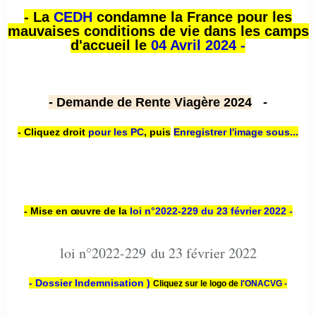
- La
CEDH
condamne la France pour les
mauvaises conditions de vie dans les camps
d'accueil le
04 Avril 2024 -
- Demande de Rente Viagère 2024
-
- Cliquez droit
pour les PC
,
puis
Enregistrer l'image sous...
- Mise en œuvre de la
loi n
°2022-229
du 23 février 2022 -
loi n°2022-229 du 23 février 2022
- Dossier Indemnisation )
Cliquez sur le logo de
l'ONACVG -