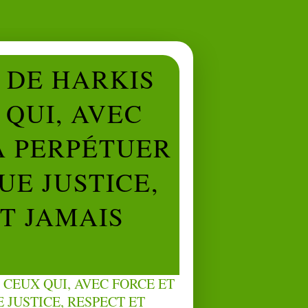
L DE HARKIS
QUI, AVEC
À PERPÉTUER
UE JUSTICE,
NT JAMAIS