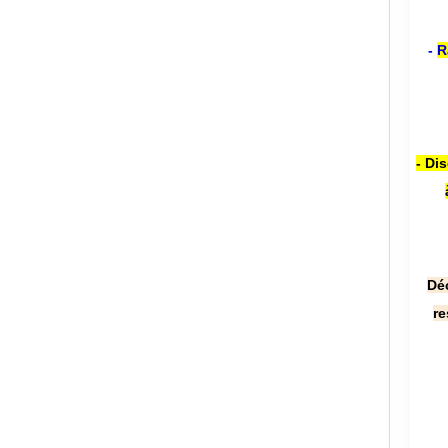
-
R
- Di
Dé
re