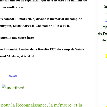
es sur une loi de réparation qui devrait être à la hauteur de
De
nos souffrances.
samedi 19 mars 2022, devant le mémorial du camp de
ourquin, 66600 Salses-le-Château de 10 h à 16 h.
l’im
de l’
outenir une cause juste.
de 
ine Louanchi. Leader de la Révolte 1975 du camp de Saint-
ce-l ‘Ardoise, -Gard 30
*******