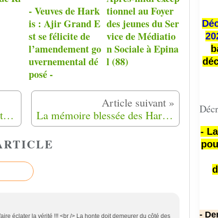
- Veuves de Hark
tionnel au Foyer
is : Ajir Grand E
des jeunes du Ser
Déc
st se félicite de
vice de Médiatio
20
l’amendement go
n Sociale à Epina
b
uvernemental dé
l (88)
déc
posé -
Décr
Guerre d'Algérie : les enfants de harkis, entre omerta et sentiment de honte
La mémoire blessée des Harkis
- L
ARTICLE
pou
d
- De
 faire éclater la vérité !!! <br /> La honte doit demeurer du côté des