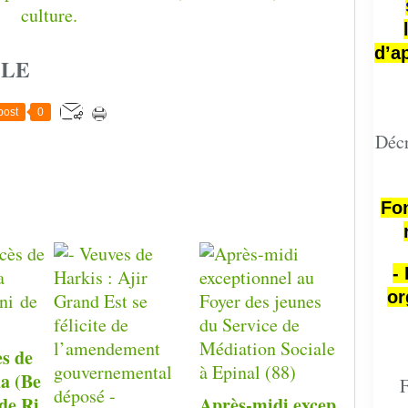
d’a
CLE
post
0
Décr
Fon
-
or
ès de
a (Be
F
de Ri
Après-midi excep