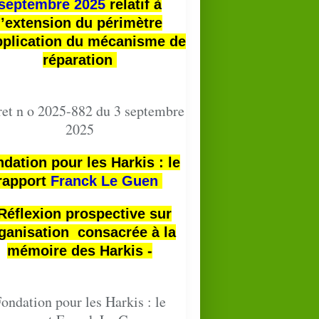
septembre 2025
relatif à
l’extension du périmètre
pplication du mécanisme de
réparation
et n o 2025-882 du 3 septembre
2025
dation pour les Harkis : le
rapport
Franck Le Guen
 Réflexion prospective sur
ganisation consacrée à la
mémoire des Harkis -
ondation pour les Harkis : le