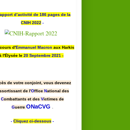
apport d’activité de 186 pages de la
CNIH 2022
-
scours d'
Emmanuel Macron
aux Harkis
à l'Élysée le
20 Septembre 2021
-
cès de votre conjoint, vous devenez
ssortissant de l'
O
ffice
N
ational des
C
ombattants et des
V
ictimes de
.
ONaCVG
G
uerre
-
Cliquez ci-dessous
-