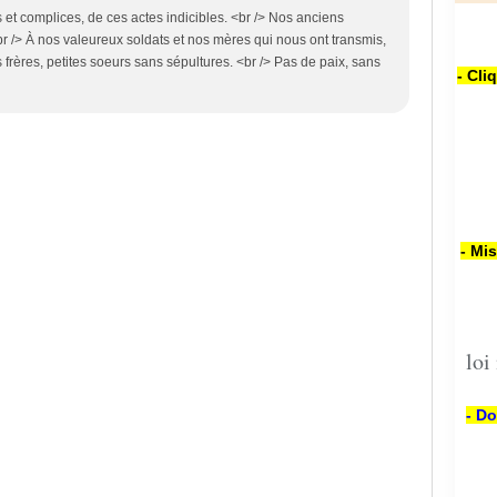
s et complices, de ces actes indicibles. <br /> Nos anciens
<br /> À nos valeureux soldats et nos mères qui nous ont transmis,
ts frères, petites soeurs sans sépultures. <br /> Pas de paix, sans
- Cli
- Mi
loi
- Do