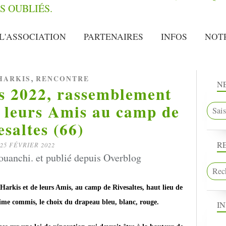
L'ASSOCIATION
PARTENAIRES
INFOS
NOT
,
HARKIS
RENCONTRE
N
s 2022, rassemblement
e leurs Amis au camp de
esaltes (66)
R
25 FÉVRIER 2022
uanchi. et publié depuis Overblog
arkis et de leurs Amis, au camp de Rivesaltes, haut lieu de
rime commis, le choix du drapeau bleu, blanc, rouge.
I