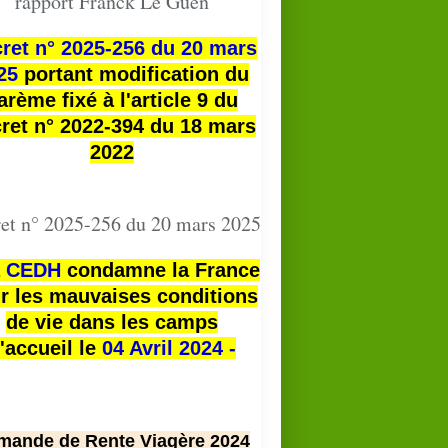
rapport Franck Le Guen
ret n° 2025-256 du 20 mars
25
portant modification du
arème fixé à l'article 9 du
ret n° 2022-394 du 18 mars
2022
et n° 2025-256 du 20 mars 2025
a
CEDH
condamne la France
r les mauvaises conditions
de vie dans les camps
'accueil le
04 Avril 2024 -
mande de Rente Viagère 2024