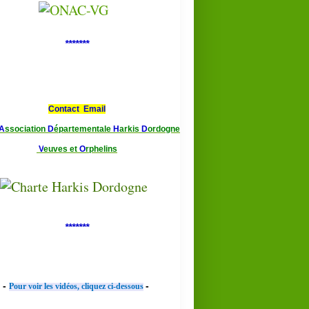
*******
Contact Email
A
ssociation
D
épartementale
H
arkis
D
ordogne
V
euves et
O
rphelins
*******
-
-
Pour voir les vidéos, cliquez ci-dessous