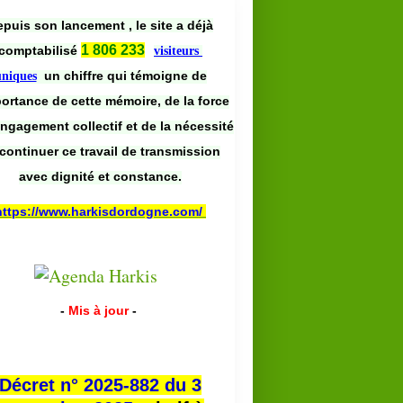
puis son lancement , le site a déjà
1 806 233
comptabilisé
visiteurs
un chiffre qui témoigne de
uniques
portance de cette mémoire, de la force
engagement collectif et de la nécessité
continuer ce travail de transmission
avec dignité et constance.
https://www.harkisdordogne.com/
-
Mis à jour
-
Décret n° 2025-882 du 3