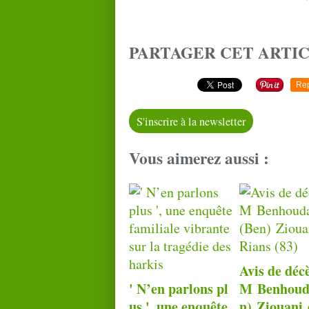
PARTAGER CET ARTI
Re
S'inscrire à la newsletter
Vous aimerez aussi :
Avis de déc
' N’en parlons pl
M Benhoud
us ', une enquête
n) Ziouani 