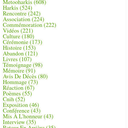
Metooharkis
(608)
Harkis
(524)
Rencontre
(242)
Association
(224)
Commémoration
(222)
Vidéos
(221)
Culture
(180)
Cérémonie
(173)
Histoire
(153)
Abandon
(121)
Livres
(107)
Témoignage
(98)
Mémoire
(91)
Avis De Décès
(80)
Hommage
(73)
Réaction
(67)
Poèmes
(55)
Cnih
(52)
Exposition
(46)
Conférence
(43)
Mis À L'honneur
(43)
Interview
(35)
Retour En Arrière
(35)