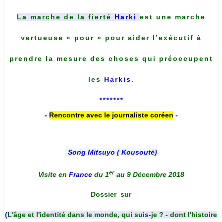
La marche de la fierté
Harki
est une marche
vertueuse « pour » pour aider l’exécutif à
prendre la mesure des choses qui préoccupent
les
Harkis
.
*******
-
Rencontre avec le journaliste coréen
-
Song Mitsuyo ( Kousouté
)
er
Visite en
France
du 1
au 9 Décembre 2018
Dossier
sur
(
L'âge et l'identité dans le monde, qui suis-je ? - dont l'histoire