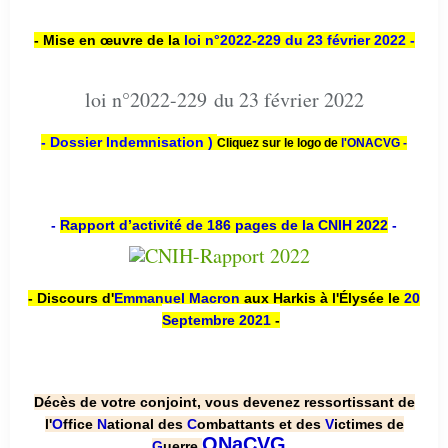
- Mise en œuvre de la
loi n
°2022-229
du 23 février 2022 -
loi n°2022-229 du 23 février 2022
- Dossier Indemnisation )
Cliquez sur le logo de
l'ONACVG -
-
Rapport d’activité de 186 pages de la CNIH 2022
-
- Discours d'
Emmanuel Macron
aux Harkis à l'Élysée le
20
Septembre 2021
-
Décès de votre conjoint, vous devenez ressortissant de
l'
O
ffice
N
ational des
C
ombattants et des
V
ictimes de
.
ONaCVG
G
uerre