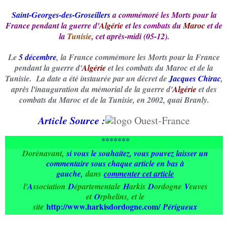
Saint-Georges-des-Groseillers
a commémoré les Morts pour la
France
pendant la guerre d'
Algérie
et les combats du
Maroc
et de
la
Tunisie
, cet après-midi (05-12).
Le
5 décembre
, la France commémore les Morts pour la France
pendant la guerre d'
Algérie
et les combats du Maroc et de la
Tunisie. La date a été instaurée par un décret de
Jacques Chirac
,
après l'inauguration du mémorial de la guerre d'
Algérie
et des
combats du Maroc et de la Tunisie, en 2002, quai Branly.
Article Source :
*******
Dorénavant,
si vous le souhaitez, vous pouvez laisser un
commentaire sous chaque article en bas à
gauche
,
dans
commenter cet article
l'
A
ssociation
D
épartementale
H
arkis
D
ordogne
V
euves
et
O
rphelins, et le
http://www.harkisdordogne.com/
site
Périgueux