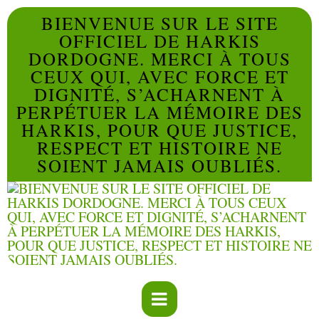
BIENVENUE SUR LE SITE
OFFICIEL DE HARKIS
DORDOGNE. MERCI À TOUS
CEUX QUI, AVEC FORCE ET
DIGNITÉ, S’ACHARNENT À
PERPÉTUER LA MÉMOIRE DES
HARKIS, POUR QUE JUSTICE,
RESPECT ET HISTOIRE NE
SOIENT JAMAIS OUBLIÉS.