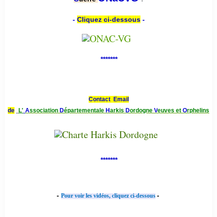
-
Cliquez ci-dessous
-
*******
Contact Email
de
L'
A
ssociation
D
épartementale
H
arkis
D
ordogne
V
euves et
O
rphelins
*******
-
-
Pour voir les vidéos, cliquez ci-dessous