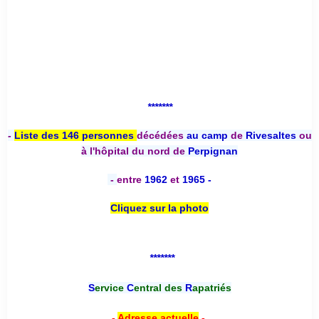
*******
-
Liste des 146 personnes
décédées
au camp
de
Rivesaltes
ou
à l'hôpital du nord de
Perpignan
-
entre
1962
et
1965 -
Cliquez sur la photo
*******
S
ervice
C
entral des
R
apatriés
-
Adresse actuelle
-