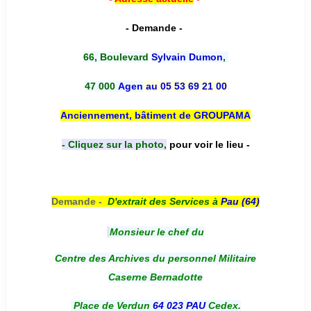
- Demande -
66, Boulevard
Sylvain Dumon
,
47 000
Agen
au 05 53 69 21 00
Anciennement, bâtiment de GROUPAMA
- Cliquez sur la photo,
pour voir le lieu -
Demande -
D'e
xtrait des Services à
Pau (64)
Monsieur le chef du
Centre des Archives du personnel Militaire
Caserne Bernadotte
Place de Verdun
64 023 PAU
Cedex.