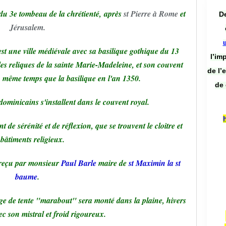
 du 3e tombeau de la chrétienté, après
st Pierre à Rome
et
De
Jérusalem.
est une ville médiévale avec sa basilique gothique du 13
l’im
e les reliques de la sainte Marie-Madeleine, et son couvent
de l’
en même temps que la basilique en l'an 1350.
de 
minicains s'installent dans le couvent royal.
 de sérénité et de réflexion, que se trouvent le cloitre et
 bâtiments religieux.
reçu par monsieur
Paul Barle
maire de
st Maximin la st
baume
.
age de tente "marabout" sera monté dans la plaine, hivers
ec son mistral et froid rigoureux.