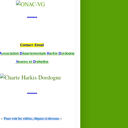
*******
Contact Email
A
ssociation
D
épartementale
H
arkis
D
ordogne
V
euves et
O
rphelins
*******
-
-
Pour voir les vidéos, cliquez ci-dessous