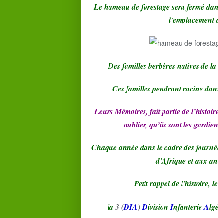
Le hameau de forestage sera fermé dans 
l'emplacement d
Des familles berbères natives de la
Ces familles pendront racine dans
Leurs Mémoires, fait partie de l’histoire 
oublier, qu’ils sont les gardie
Chaque année dans le cadre des journé
d'Afrique et aux anc
Petit rappel de l'histoire, le
la
3 (
DIA
)
D
ivision
I
nfanterie
A
lg