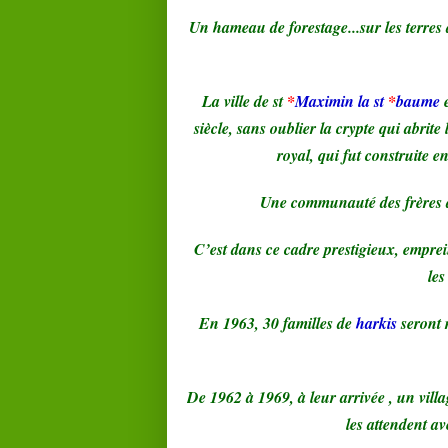
Un hameau de forestage...sur les terres
La ville de st
*
Maximin la st
*
baume
siècle, sans oublier la crypte qui abrit
royal, qui fut construite 
Une communauté des frères do
C’est dans ce cadre prestigieux, empreint
les
En 1963, 30 familles de
harkis
seront 
De 1962 à 1969, à leur arrivée , un vill
les attendent av