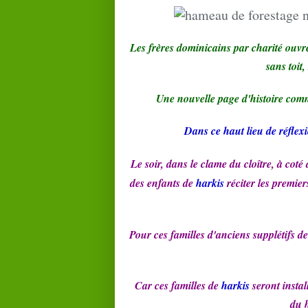
Les frères dominicains par charité ouvren
sans toit,
Une nouvelle page d'histoire com
Dans ce haut lieu de réflexi
Le soir, dans le clame du
cloître
, à coté
des enfants de
harkis
réciter les premie
Pour ces familles d'anciens supplétifs d
Car ces familles de
harkis
seront insta
du 