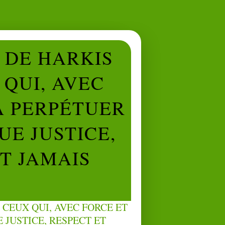
L DE HARKIS
QUI, AVEC
À PERPÉTUER
UE JUSTICE,
NT JAMAIS