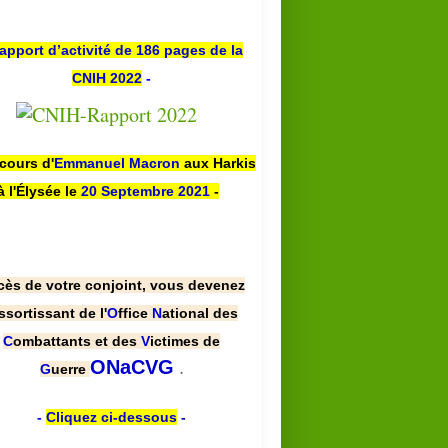
apport d’activité de 186 pages de la
CNIH 2022
-
scours d'
Emmanuel Macron
aux Harkis
à l'Élysée le
20 Septembre 2021
-
cès de votre conjoint, vous devenez
ssortissant de l'
O
ffice
N
ational des
C
ombattants et des
V
ictimes de
.
ONaCVG
G
uerre
-
Cliquez ci-dessous
-