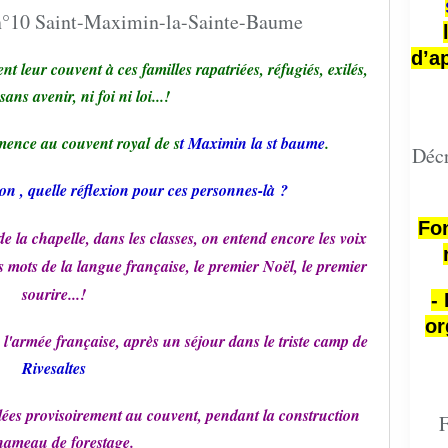
d’a
t leur couvent à ces familles rapatriées, réfugiés, exilés,
 sans avenir, ni foi ni loi...!
mence au couvent royal de s
t Maximin la st baume
.
Décr
on , quelle réflexion pour ces personnes-là ?
Fon
 de la chapelle, dans les classes, on entend encore les voix
rs mots de la langue française, le premier Noël, le premier
sourire...!
-
or
e l'armée française, après un séjour dans le triste camp de
Rivesaltes
llées provisoirement au couvent, pendant la construction
F
hameau de forestage.