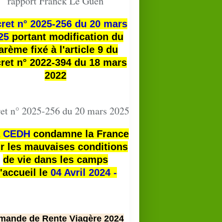
rapport Franck Le Guen
ret n° 2025-256 du 20 mars
25
portant modification du
arème fixé à l'article 9 du
ret n° 2022-394 du 18 mars
2022
et n° 2025-256 du 20 mars 2025
a
CEDH
condamne la France
r les mauvaises conditions
de vie dans les camps
'accueil le
04 Avril 2024 -
mande de Rente Viagère 2024