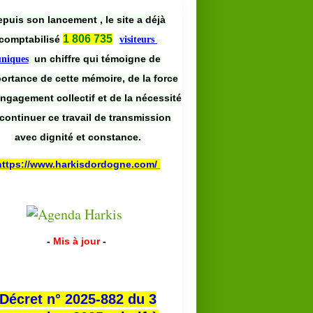
puis son lancement , le site a déjà
1 806 735
comptabilisé
visiteurs
un chiffre qui témoigne de
uniques
portance de cette mémoire, de la force
engagement collectif et de la nécessité
continuer ce travail de transmission
avec dignité et constance.
https://www.harkisdordogne.com/
-
Mis à jour
-
Décret n° 2025-882 du 3