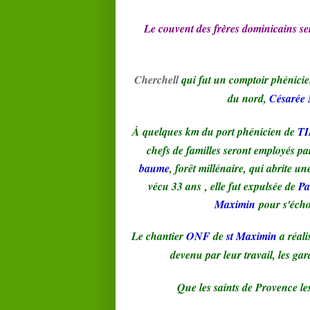
Le couvent des frères dominicains ser
Cherchell
qui fut un comptoir phénicie
du nord,
Césarée 
À quelques km du port phénicien de
T
chefs de familles seront employés p
baume
, forêt millénaire, qui abrite un
vécu 33 ans , elle fut expulsée de
Pa
Maximin
pour s'écho
Le chantier
ONF
de
st Maximin
a réal
devenu par leur travail, les ga
Que les saints de Provence le