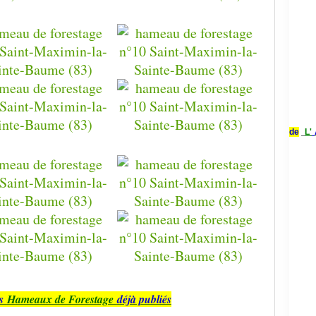
de
L'
es
H
ameaux de Forestage
déjà publiés