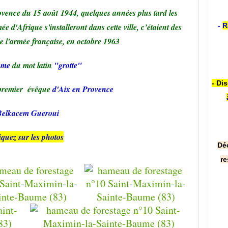
rovence du 15
août
1944, quelques années plus tard les
e d'Afrique s'installeront dans cette ville, c’étaient des
-
R
de l'armée française, en octobre 1963
ume
du mot latin
"grotte"
- Di
premier évêque
d'Aix en Provence
Belkacem Gueroui
iquez sur les photos
Dé
re