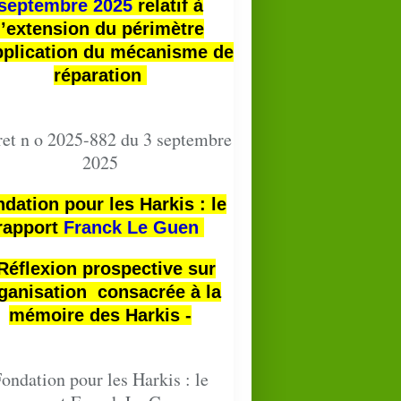
septembre 2025
relatif à
l’extension du périmètre
pplication du mécanisme de
réparation
et n o 2025-882 du 3 septembre
2025
dation pour les Harkis : le
rapport
Franck Le Guen
 Réflexion prospective sur
ganisation consacrée à la
mémoire des Harkis -
ondation pour les Harkis : le