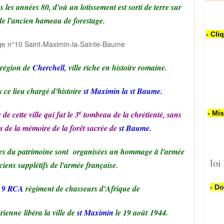
les années 80, d'où un lotissement est sorti de terre sur
e l'ancien hameau de forestage.
- Cli
 région de
Cherchell
, ville riche en histoire romaine.
 ce lieu chargé d'histoire
st Maximin la st Baume.
e
de cette ville qui fut le 3
tombeau de la chrétienté, sans
- Mi
ns de la mémoire de la forêt sacrée de
st Baume.
es du patrimoine sont organisées un hommage à l'armée
loi
iens supplétifs de l'armée française.
9 RCA
régiment de chasseurs d'Afrique de
- Do
érienne
libéra la ville de
st Maximin
le 19
août
1944.