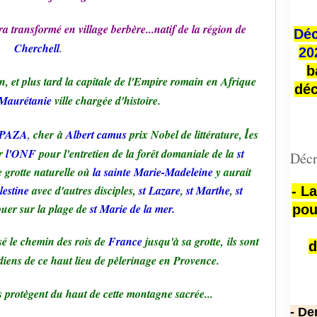
a transformé en village berbère...natif de la région de
Déc
Cherchell
.
20
b
n, et plus tard la capitale de l'Empire romain en Afrique
déc
Maurétanie
ville chargée d'histoire.
l
IPAZA
,
cher à
Albert camus
prix Nobel de littérature,
es
ar
l'ONF
pour
l'entretien de la forêt domaniale de la
st
Décr
e grotte naturelle où
la sainte Marie-Madeleine
y aurait
lestine
avec d'autres disciples,
st Lazare
,
st Marthe
,
st
- L
uer sur la plage de
st Marie de la mer.
pou
isé le chemin des rois de
France
jusqu'à sa grotte, ils sont
d
rdiens de ce haut lieu de pèlerinage en Provence.
s protègent du haut de cette montagne sacrée...
- De