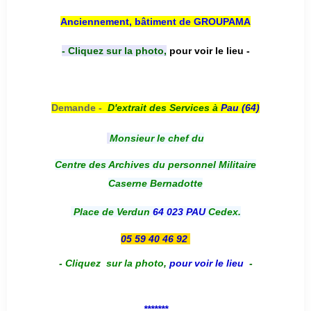
Anciennement, bâtiment de GROUPAMA
- Cliquez sur la photo,
pour voir le lieu -
Demande -
D'e
xtrait des Services à
Pau (64)
Monsieur le chef du
Centre des Archives du personnel Militaire
Caserne Bernadotte
Place de Verdun
64 023 PAU
Cedex.
05 59 40 46 92
-
Cliquez sur la photo
,
pour voir le lieu
-
*******