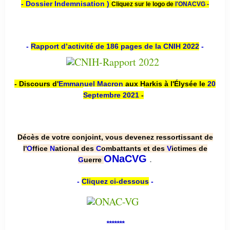
- Dossier Indemnisation )
Cliquez sur le logo de
l'ONACVG -
-
Rapport d’activité de 186 pages de la CNIH 2022
-
- Discours d'
Emmanuel Macron
aux Harkis à l'Élysée le
20
Septembre 2021
-
Décès de votre conjoint, vous devenez ressortissant de
l'
O
ffice
N
ational des
C
ombattants et des
V
ictimes de
.
ONaCVG
G
uerre
-
Cliquez ci-dessous
-
*******