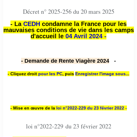
Décret n° 2025-256 du 20 mars 2025
- La
CEDH
condamne la France pour les
mauvaises conditions de vie dans les camps
d'accueil le
04 Avril 2024 -
- Demande de Rente Viagère 2024
-
- Cliquez droit
pour les PC
,
puis
Enregistrer l'image sous...
- Mise en œuvre de la
loi n
°2022-229
du 23 février 2022 -
loi n°2022-229 du 23 février 2022