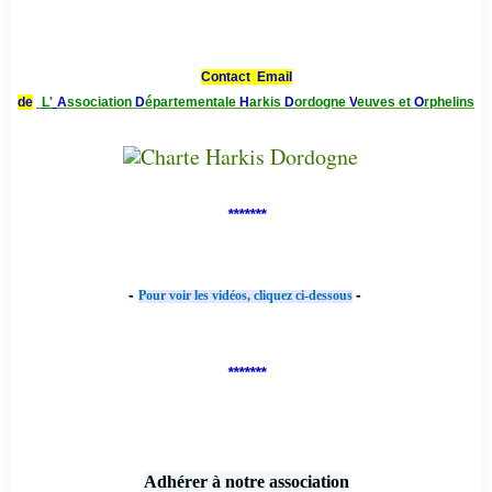
Contact Email
de
L'
A
ssociation
D
épartementale
H
arkis
D
ordogne
V
euves et
O
rphelins
*******
-
-
Pour voir les vidéos, cliquez ci-dessous
*******
Adhérer à notre association