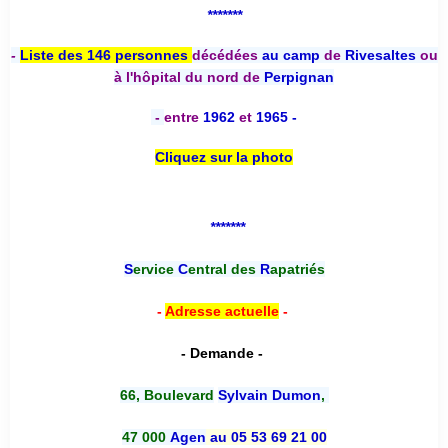
*******
-
Liste des 146 personnes
décédées
au camp
de
Rivesaltes
ou
à l'hôpital du nord de
Perpignan
-
entre
1962
et
1965 -
Cliquez sur la photo
*******
S
ervice
C
entral des
R
apatriés
-
Adresse actuelle
-
- Demande -
66, Boulevard
Sylvain Dumon
,
47 000
Agen
au 05 53 69 21 00