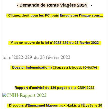
- Demande de Rente Viagère 2024
-
- Cliquez droit
pour les PC
,
puis
Enregistrer l'image sous...
- Mise en œuvre de la
loi n
°2022-229
du 23 février 2022 -
loi n°2022-229 du 23 février 2022
- Dossier Indemnisation )
Cliquez sur le logo de
l'ONACVG -
-
Rapport d’activité de 186 pages de la CNIH 2022
-
- Discours d'
Emmanuel Macron
aux Harkis à l'Élysée le
20