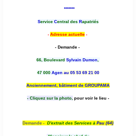
*******
S
ervice
C
entral des
R
apatriés
-
Adresse actuelle
-
- Demande -
66, Boulevard
Sylvain Dumon
,
47 000
Agen
au 05 53 69 21 00
Anciennement, bâtiment de GROUPAMA
- Cliquez sur la photo,
pour voir le lieu -
Demande -
D'e
xtrait des Services à
Pau (64)