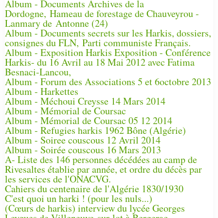
Album - Documents Archives de la
Dordogne, Hameau de forestage de Chauveyrou -
Lanmary de Antonne (24)
Album - Documents secrets sur les Harkis, dossiers,
consignes du FLN, Parti communiste Français.
Album - Exposition Harkis Exposition - Conférence
Harkis- du 16 Avril au 18 Mai 2012 avec Fatima
Besnaci-Lancou,
Album - Forum des Associations 5 et 6octobre 2013
Album - Harkettes
Album - Méchoui Creysse 14 Mars 2014
Album - Mémorial de Coursac
Album - Mémorial de Coursac 05 12 2014
Album - Refugies harkis 1962 Bône (Algérie)
Album - Soiree couscous 12 Avril 2014
Album - Soirée couscous 16 Mars 2013
A- Liste des 146 personnes décédées au camp de
Rivesaltes établie par année, et ordre du décès par
les services de l'ONACVG.
Cahiers du centenaire de l'Algérie 1830/1930
C'est quoi un harki ! (pour les nuls...)
(Cœurs de harkis) interview du lycée Georges
Leygues de Villeneuve-sur-lot à Bergerac.