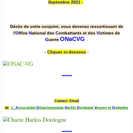
Septembre 2021
-
Décès de votre conjoint, vous devenez ressortissant de
l'
O
ffice
N
ational des
C
ombattants et des
V
ictimes de
.
ONaCVG
G
uerre
-
Cliquez ci-dessous
-
*******
Contact Email
de
L'
A
ssociation
D
épartementale
H
arkis
D
ordogne
V
euves et
O
rphelins
*******