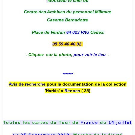
Monsieur le chef du
Centre des Archives du personnel Militaire
Caserne Bernadotte
Place de Verdun
64 023 PAU
Cedex.
05 59 40 46 92
-
Cliquez sur la photo
,
pour voir le lieu
-
*******
Avis de recherche
pour la documentation de la collection
'Harkis' à
Rennes
( 35)
Toutes les cartes du
Tour de
France
du
14 juillet
au 25 Septembre 2019
, Marche de la fierté