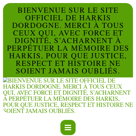
BIENVENUE SUR LE SITE
OFFICIEL DE HARKIS
DORDOGNE. MERCI À TOUS
CEUX QUI, AVEC FORCE ET
DIGNITÉ, S’ACHARNENT À
PERPÉTUER LA MÉMOIRE DES
HARKIS, POUR QUE JUSTICE,
RESPECT ET HISTOIRE NE
SOIENT JAMAIS OUBLIÉS.