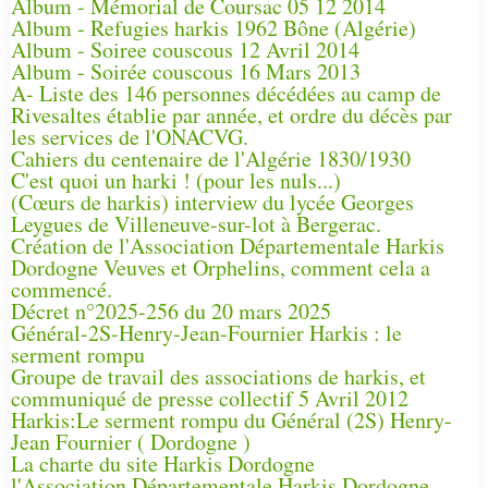
Album - Mémorial de Coursac 05 12 2014
Album - Refugies harkis 1962 Bône (Algérie)
Album - Soiree couscous 12 Avril 2014
Album - Soirée couscous 16 Mars 2013
A- Liste des 146 personnes décédées au camp de
Rivesaltes établie par année, et ordre du décès par
les services de l'ONACVG.
Cahiers du centenaire de l'Algérie 1830/1930
C'est quoi un harki ! (pour les nuls...)
(Cœurs de harkis) interview du lycée Georges
Leygues de Villeneuve-sur-lot à Bergerac.
Création de l'Association Départementale Harkis
Dordogne Veuves et Orphelins, comment cela a
commencé.
Décret n°2025-256 du 20 mars 2025
Général-2S-Henry-Jean-Fournier Harkis : le
serment rompu
Groupe de travail des associations de harkis, et
communiqué de presse collectif 5 Avril 2012
Harkis:Le serment rompu du Général (2S) Henry-
Jean Fournier ( Dordogne )
La charte du site Harkis Dordogne
l'Association Départementale Harkis Dordogne