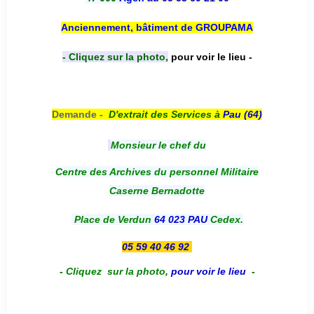
Anciennement, bâtiment de GROUPAMA
- Cliquez sur la photo,
pour voir le lieu -
Demande -
D'e
xtrait des Services à
Pau (64)
Monsieur le chef du
Centre des Archives du personnel Militaire
Caserne Bernadotte
Place de Verdun
64 023 PAU
Cedex.
05 59 40 46 92
-
Cliquez sur la photo
,
pour voir le lieu
-