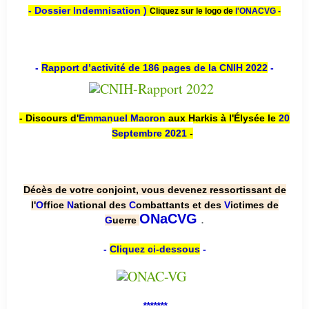
- Dossier Indemnisation )
Cliquez sur le logo de
l'ONACVG -
-
Rapport d’activité de 186 pages de la CNIH 2022
-
- Discours d'
Emmanuel Macron
aux Harkis à l'Élysée le
20
Septembre 2021
-
Décès de votre conjoint, vous devenez ressortissant de
l'
O
ffice
N
ational des
C
ombattants et des
V
ictimes de
.
ONaCVG
G
uerre
-
Cliquez ci-dessous
-
*******