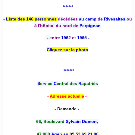
*******
-
Liste des 146 personnes
décédées
au camp
de
Rivesaltes
ou
à l'hôpital du nord de
Perpignan
-
entre
1962
et
1965 -
Cliquez sur la photo
*******
S
ervice
C
entral des
R
apatriés
-
Adresse actuelle
-
- Demande -
66, Boulevard
Sylvain Dumon
,
47 000
Agen
au 05 53 69 21 00