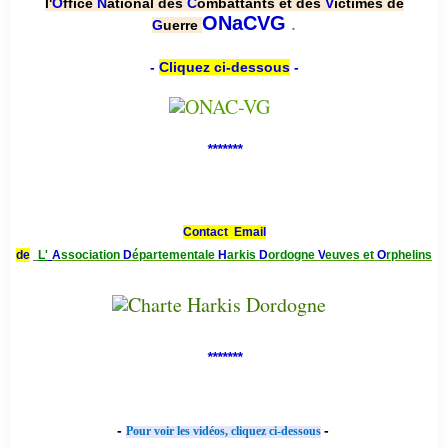
l'
O
ffice
N
ational des
C
ombattants et des
V
ictimes de
.
ONaCVG
G
uerre
-
Cliquez ci-dessous
-
*******
Contact Email
de
L'
A
ssociation
D
épartementale
H
arkis
D
ordogne
V
euves et
O
rphelins
*******
-
-
Pour voir les vidéos, cliquez ci-dessous