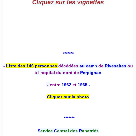
Cliquez sur les vignettes
*******
-
Liste des 146 personnes
décédées
au camp
de
Rivesaltes
ou
à l'hôpital du nord de
Perpignan
-
entre
1962
et
1965 -
Cliquez sur la photo
*******
S
ervice
C
entral des
R
apatriés