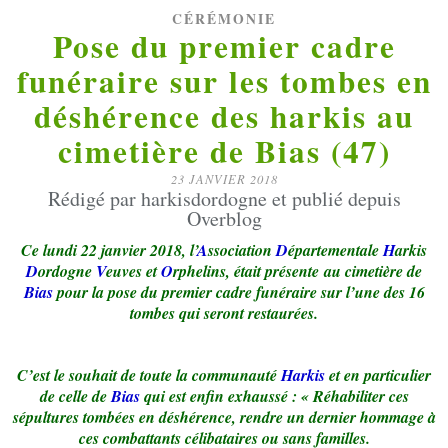
CÉRÉMONIE
Pose du premier cadre
funéraire sur les tombes en
déshérence des harkis au
cimetière de Bias (47)
23 JANVIER 2018
Rédigé par harkisdordogne et publié depuis
Overblog
Ce lundi 22 janvier 2018, l’
A
ssociation
D
épartementale
H
arkis
D
ordogne
V
euves et
O
rphelins, était présente au cimetière de
Bias
pour la pose du premier cadre funéraire sur l’une des 16
tombes qui seront restaurées.
C’est le souhait de toute la communauté
Harkis
et en particulier
de celle de
Bias
qui est enfin exhaussé : « Réhabiliter ces
sépultures tombées en déshérence, rendre un dernier hommage à
ces combattants célibataires ou sans familles.