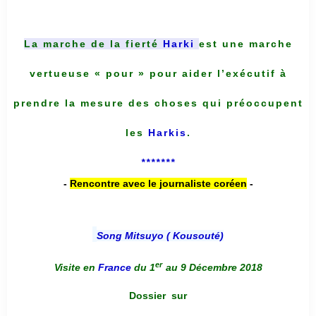
La marche de la fierté
Harki
est une marche
vertueuse « pour » pour aider l’exécutif à
prendre la mesure des choses qui préoccupent
les
Harkis
.
*******
-
Rencontre avec le journaliste coréen
-
Song Mitsuyo ( Kousouté
)
er
Visite en
France
du 1
au 9 Décembre 2018
Dossier
sur