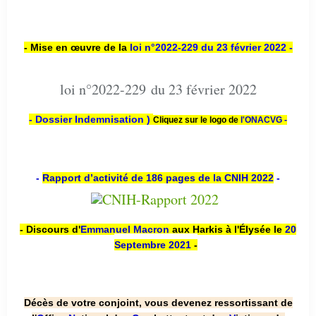
- Mise en œuvre de la
loi n
°2022-229
du 23 février 2022 -
loi n°2022-229 du 23 février 2022
- Dossier Indemnisation )
Cliquez sur le logo de
l'ONACVG -
-
Rapport d’activité de 186 pages de la CNIH 2022
-
- Discours d'
Emmanuel Macron
aux Harkis à l'Élysée le
20
Septembre 2021
-
Décès de votre conjoint, vous devenez ressortissant de