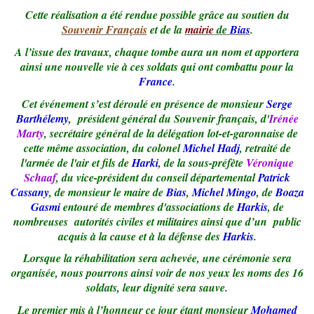
Cette réalisation a été rendue possible grâce au soutien du
Souvenir Français
et de la
mairie
de
Bias
.
A l’issue des travaux, chaque tombe aura un nom et apportera
ainsi une nouvelle vie à ces soldats qui ont combattu pour la
France
.
Cet événement s’est déroulé en présence de monsieur
Serge
Barthélemy
, président général du Souvenir français, d'
Irénée
Marty
, secrétaire général de la délégation lot-et-garonnaise de
cette même association, du colonel
Michel Hadj
, retraité de
l'armée de l'air et fils de
Harki
, de la sous-préfète
Véronique
Schaaf
, du vice-président du conseil départemental
Patrick
Cassany
, de monsieur le maire de
Bias
,
Michel Mingo
, de
Boaza
Gasmi
entouré de membres d'associations de
Harkis
, de
nombreuses autorités civiles et militaires ainsi que d’un public
acquis à la cause et à la défense des
Harkis
.
Lorsque la réhabilitation sera achevée, une cérémonie sera
organisée, nous pourrons ainsi voir de nos yeux les noms des 16
soldats, leur dignité sera sauve.
Le premier mis à l’honneur ce jour étant monsieur
Mohamed