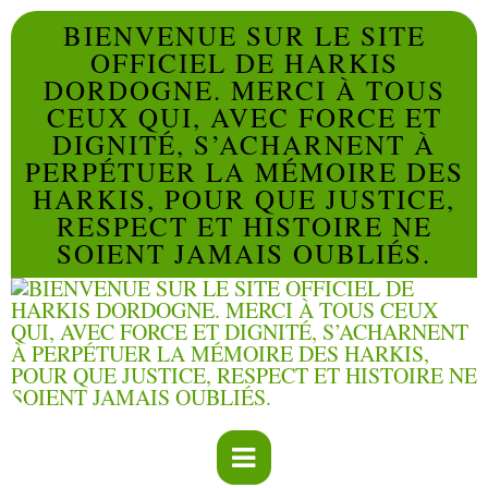
BIENVENUE SUR LE SITE
OFFICIEL DE HARKIS
DORDOGNE. MERCI À TOUS
CEUX QUI, AVEC FORCE ET
DIGNITÉ, S’ACHARNENT À
PERPÉTUER LA MÉMOIRE DES
HARKIS, POUR QUE JUSTICE,
RESPECT ET HISTOIRE NE
SOIENT JAMAIS OUBLIÉS.