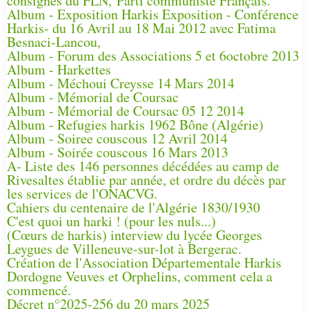
consignes du FLN, Parti communiste Français.
Album - Exposition Harkis Exposition - Conférence
Harkis- du 16 Avril au 18 Mai 2012 avec Fatima
Besnaci-Lancou,
Album - Forum des Associations 5 et 6octobre 2013
Album - Harkettes
Album - Méchoui Creysse 14 Mars 2014
Album - Mémorial de Coursac
Album - Mémorial de Coursac 05 12 2014
Album - Refugies harkis 1962 Bône (Algérie)
Album - Soiree couscous 12 Avril 2014
Album - Soirée couscous 16 Mars 2013
A- Liste des 146 personnes décédées au camp de
Rivesaltes établie par année, et ordre du décès par
les services de l'ONACVG.
Cahiers du centenaire de l'Algérie 1830/1930
C'est quoi un harki ! (pour les nuls...)
(Cœurs de harkis) interview du lycée Georges
Leygues de Villeneuve-sur-lot à Bergerac.
Création de l'Association Départementale Harkis
Dordogne Veuves et Orphelins, comment cela a
commencé.
Décret n°2025-256 du 20 mars 2025