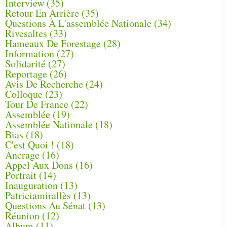
Interview
(35)
Retour En Arrière
(35)
Questions À L'assemblée Nationale
(34)
Rivesaltes
(33)
Hameaux De Forestage
(28)
Information
(27)
Solidarité
(27)
Reportage
(26)
Avis De Recherche
(24)
Colloque
(23)
Tour De France
(22)
Assemblée
(19)
Assemblée Nationale
(18)
Bias
(18)
C'est Quoi !
(18)
Ancrage
(16)
Appel Aux Dons
(16)
Portrait
(14)
Inauguration
(13)
Patriciamirallès
(13)
Questions Au Sénat
(13)
Réunion
(12)
Album
(11)