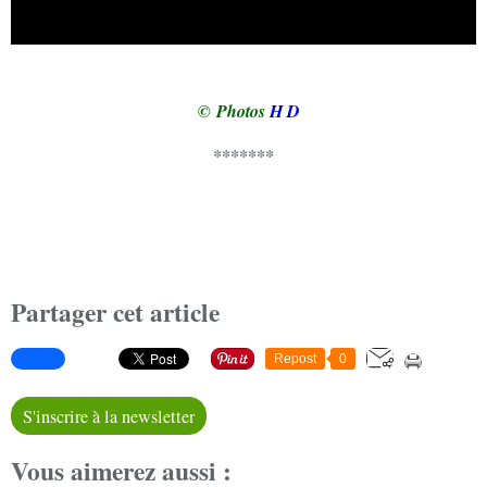
© Photos
H D
*******
Partager cet article
Repost
0
S'inscrire à la newsletter
Vous aimerez aussi :