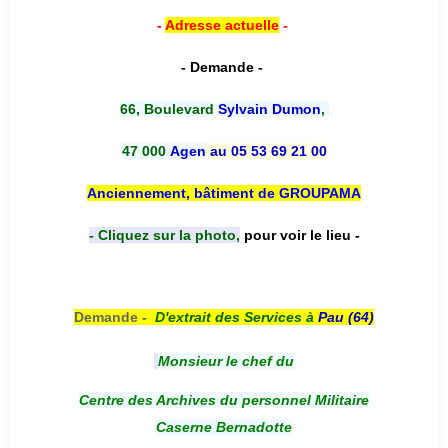
-
Adresse actuelle
-
- Demande -
66, Boulevard
Sylvain Dumon
,
47 000
Agen
au 05 53 69 21 00
Anciennement, bâtiment de GROUPAMA
- Cliquez sur la photo,
pour voir le lieu -
Demande -
D'e
xtrait des Services à
Pau (64)
Monsieur le chef du
Centre des Archives du personnel Militaire
Caserne Bernadotte