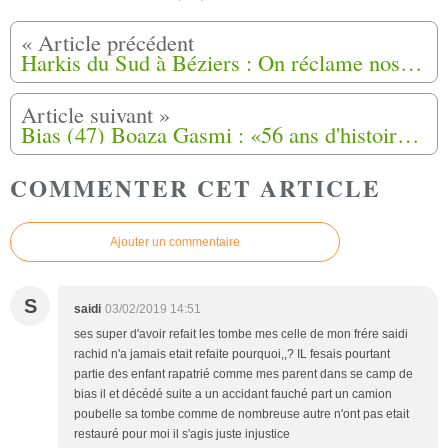
Harkis du Sud à Béziers : On réclame nos droits, pas l’aumône.
Bias (47) Boaza Gasmi : «56 ans d'histoire vécus aujourd'hui»
COMMENTER CET ARTICLE
Ajouter un commentaire
S
saidi
03/02/2019 14:51
ses super d'avoir refait les tombe mes celle de mon frére saidi
rachid n'a jamais etait refaite pourquoi,,? IL fesais pourtant
partie des enfant rapatrié comme mes parent dans se camp de
bias il et décédé suite a un accidant fauché part un camion
poubelle sa tombe comme de nombreuse autre n'ont pas etait
restauré pour moi il s'agis juste injustice