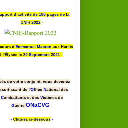
apport d’activité de 186 pages de la
CNIH 2022
-
scours d'
Emmanuel Macron
aux Harkis
à l'Élysée le
20 Septembre 2021
-
cès de votre conjoint, vous devenez
ssortissant de l'
O
ffice
N
ational des
C
ombattants et des
V
ictimes de
.
ONaCVG
G
uerre
-
Cliquez ci-dessous
-