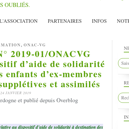
L'ASSOCIATION
PARTENAIRES
INFOS
NOT
,
RMATION
ONAC-VG
N
 N° 2019-01/ONACVG
sitif d’aide de solidarité
es enfants d’ex-membres
supplétives et assimilés
R
24 JANVIER 2019
rdogne et publié depuis Overblog
I
lative au dispositif d’aide de solidarité à destination des