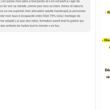
t j en passe.mon père a tout perdu et s en est parti a l age de
 de voir sa retraite.,meme pas revu sa mere ,freres et sœur.la
rce on ma suprimé mon allocation adulte handicapé je percevais
-
R
de mon taux d incapacité entre 50et 79% voila l heritage de
e adapté j ai que des refus, formation pareil bref la galère qui
 des enfants de harkis tout le monde s en fou.
- Di
Dé
re