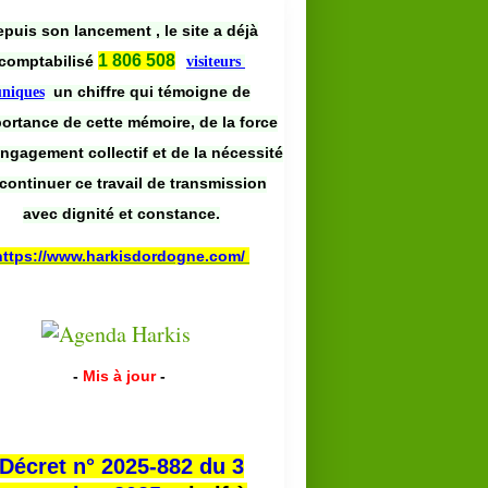
puis son lancement , le site a déjà
1 806 508
comptabilisé
visiteurs
un chiffre qui témoigne de
uniques
portance de cette mémoire, de la force
engagement collectif et de la nécessité
continuer ce travail de transmission
avec dignité et constance.
https://www.harkisdordogne.com/
-
Mis à jour
-
Décret n° 2025-882 du 3