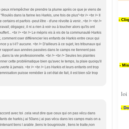
ne peux m'empêcher de prendre la plume après ce que je viens de
: "Roulés dans la farine les Harkis, une fois de plus"<br /> <br /> Il
- Cli
ertains et parfois -peut être - d'une révolte à venir...<br /> <br />
ravail; dégagez, il ni a rien à voir ou à toucher alors qu'ils ont
uffert... <br /> <br /> Le mépris vis à vis de la communauté Harkis
et, comment oser différencier les enfants de Harkis entre ceux qui
ence y a t-il? aucune. <br /> D'ailleurs à ce sujet, les tribunaux qui
rapport aux années passées dans le camps ne tiennent pas
, dans la vie professionnelle. <br /> <br /> Seules les plaintes
onner cette problématique bien qu'avec le temps, la plaie quoiqu'il
- Mi
verte à jamais. <br /> <br /> Les Harkis et leurs enfants ont trop
nisation puisse remédier à cet état de fait, il est bien sûr trop
loi
- Do
 d accord avec toi .cela veut dire que ceux qui on pas vécu dans
ants de harkis.j ai 50ans j ai pas vécu dans les camps mais on a
ntenant tiens l arable ,tiens le bougnioule , tiens le traite,non