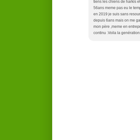
tiens les chiens de harkis e
56ans meme pas eu le temps
en 2019 je suis sans resou
depuis 6ans mais on me gar
mon père ,meme en entrepris
continu .Voila la genération