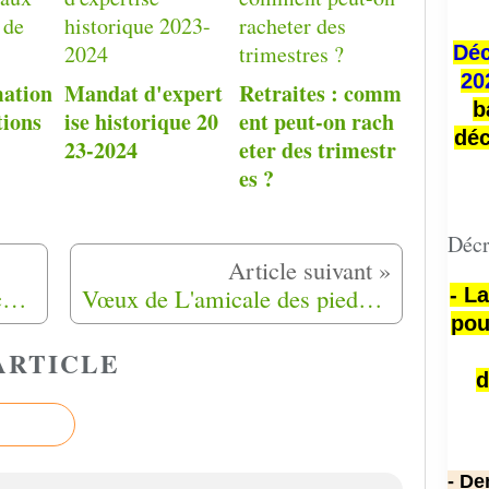
Déc
20
mation
Mandat d'expert
Retraites : comm
b
tions
ise historique 20
ent peut-on rach
déc
23-2024
eter des trimestr
es ?
Décr
Loi n° 2015-1785 du 29 décembre 2015 de finances pour 2016 (1)
Vœux de L'amicale des pieds-noirs et de leurs amis de la Dordogne (24)
- L
pou
ARTICLE
d
- De