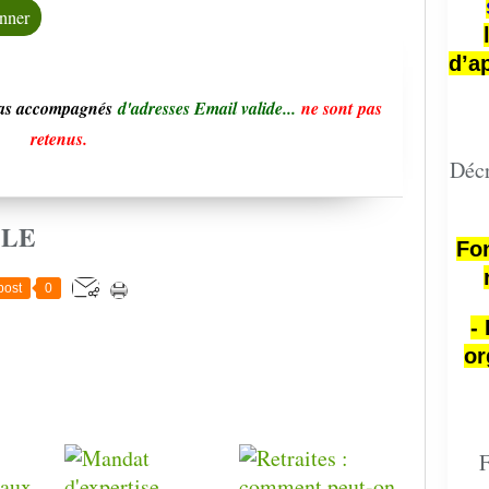
d’a
pas accompagnés
d'adresses Email valide...
ne sont pas
retenus.
Décr
CLE
Fon
post
0
-
or
F