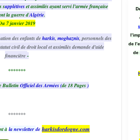
s s
upplétives
et assimilés ayant servi l’armée française
De
nt la guerre d’
Algérie
.
Du 7 janvier 2019
l’im
ination des enfants de
harkis
,
moghaznis
, personnels des
de l’
tatut civil de droit local et assimilés demande d'aide
de 
financière
-
*******
e Bulletin
Officiel des Armées (
de 18 Pages
)
*******
harkisdordogne.com
nt à
la newsletter
de