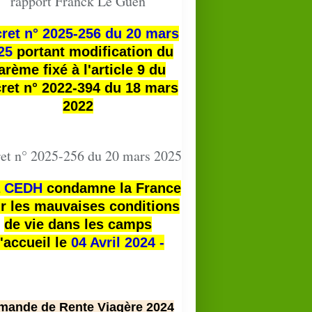
rapport Franck Le Guen
ret n° 2025-256 du 20 mars
25
portant modification du
arème fixé à l'article 9 du
ret n° 2022-394 du 18 mars
2022
et n° 2025-256 du 20 mars 2025
a
CEDH
condamne la France
r les mauvaises conditions
de vie dans les camps
'accueil le
04 Avril 2024 -
mande de Rente Viagère 2024