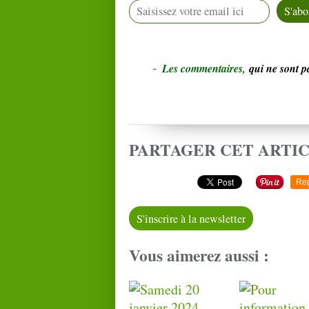
-
L
e
s commentaires,
qui ne sont 
PARTAGER CET ARTI
Re
S'inscrire à la newsletter
Vous aimerez aussi :