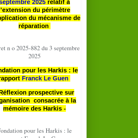
septembre 2025
relatif à
l’extension du périmètre
pplication du mécanisme de
réparation
et n o 2025-882 du 3 septembre
2025
dation pour les Harkis : le
rapport
Franck Le Guen
 Réflexion prospective sur
ganisation consacrée à la
mémoire des Harkis -
ondation pour les Harkis : le