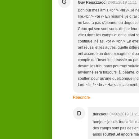
G
Guy Regazzacci
24/01/2019 11:11
Bonjour mes amis,<br /> <br /> Je 
lire.<br /> <br /> En résumé, je dirai 
ne faudra pas s'étonner du dégoût de c
Ceux qui sen sont sortis de par leur t
vécu dans les camps et ont autant so
continue, hélas. <br /> <br /> En eff
ont réussi et les autres, quelle différ
ont accordé un dédommagement par 
compte de l'insertion, réussie ou pas
devant les tribunaux pourront soluti
advienne sera toujours là, béante, ou
souffert pour qu'une quelconque indem
tard. <br /> <br /> Harkamicalement.
Répondre
D
derkaoui
04/02/2019 11:21
bonjour, je suis tout a fait
des camps sont pas des enf
aussi souffert .et encore mai