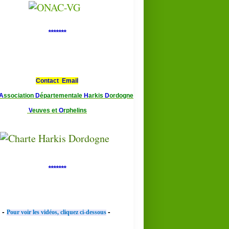
*******
Contact Email
A
ssociation
D
épartementale
H
arkis
D
ordogne
V
euves et
O
rphelins
*******
-
-
Pour voir les vidéos, cliquez ci-dessous