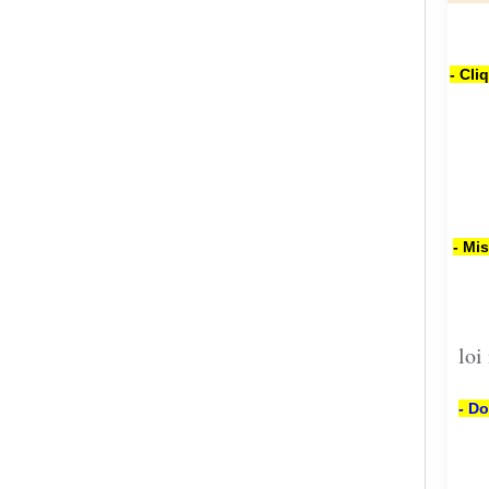
- Cli
- Mi
loi
- Do