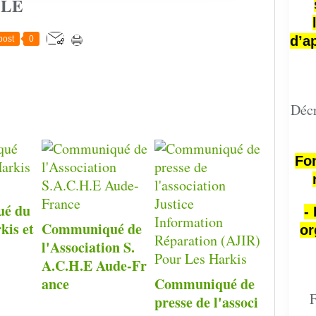
CLE
d’a
post
0
Décr
Fon
é du
-
kis et
Communiqué de
or
l'Association S.
A.C.H.E Aude-Fr
ance
Communiqué de
F
presse de l'associ