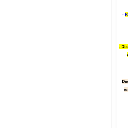
-
R
- Di
Dé
re