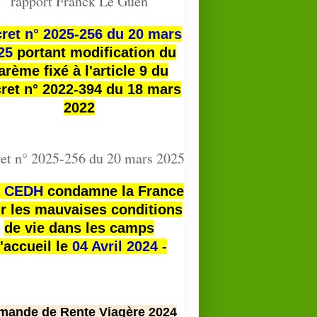
rapport Franck Le Guen
ret n° 2025-256 du 20 mars
25
portant modification du
arème fixé à l'article 9 du
ret n° 2022-394 du 18 mars
2022
et n° 2025-256 du 20 mars 2025
a
CEDH
condamne la France
r les mauvaises conditions
de vie dans les camps
'accueil le
04 Avril 2024 -
mande de Rente Viagère 2024