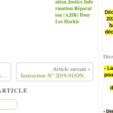
ation Justice Info
rmation Réparat
Déc
ion (AJIR) Pour
20
Les Harkis
b
déc
Décr
- L
Courrier de soutien à l'association « Générations Harkis » dans l'affaire du ( journal d'ici ).
Instruction N° 2019-01/ONACVG relative au dispositif d’aide de solidarité à destination des enfants d’ex-membres des formations supplétives et assimilés
pou
d
ARTICLE
- De