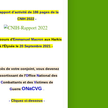
apport d’activité de 186 pages de la
CNIH 2022
-
scours d'
Emmanuel Macron
aux Harkis
à l'Élysée le
20 Septembre 2021
-
cès de votre conjoint, vous devenez
ssortissant de l'
O
ffice
N
ational des
C
ombattants et des
V
ictimes de
.
ONaCVG
G
uerre
-
Cliquez ci-dessous
-