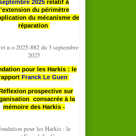
septembre 2025
relatif à
l’extension du périmètre
pplication du mécanisme de
réparation
et n o 2025-882 du 3 septembre
2025
dation pour les Harkis : le
rapport
Franck Le Guen
 Réflexion prospective sur
ganisation consacrée à la
mémoire des Harkis -
ondation pour les Harkis : le