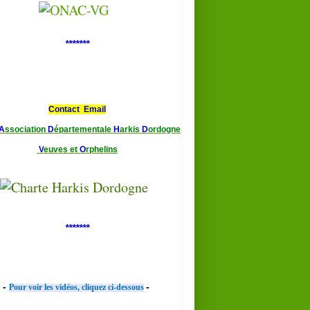
*******
Contact Email
A
ssociation
D
épartementale
H
arkis
D
ordogne
V
euves et
O
rphelins
*******
-
-
Pour voir les vidéos, cliquez ci-dessous