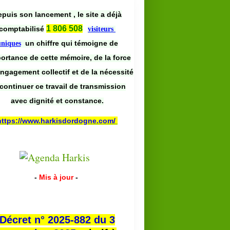
puis son lancement , le site a déjà
1 806 508
comptabilisé
visiteurs
un chiffre qui témoigne de
uniques
portance de cette mémoire, de la force
engagement collectif et de la nécessité
continuer ce travail de transmission
avec dignité et constance.
https://www.harkisdordogne.com/
-
Mis à jour
-
Décret n° 2025-882 du 3