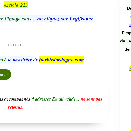
Article 223
De
r l'image sous...
ou cliquez sur Legifrance
l’im
de l’
*******
de 
harkisdordogne.com
nt à
la newsletter
de
pas accompagnés
d'adresses Email valide...
ne sont pas
retenus.