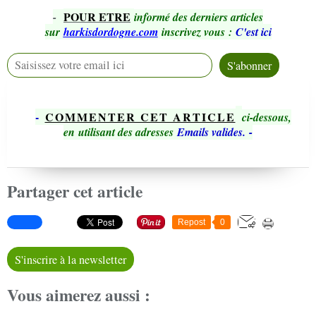
POUR ETRE
-
informé des derniers articles
sur
harkisdordogne.com
inscrivez vous
:
C'est ici
-
COMMENTER CET ARTICLE
ci-dessous,
en utilisant des adresses
Emails valides.
-
Partager cet article
Repost
0
S'inscrire à la newsletter
Vous aimerez aussi :