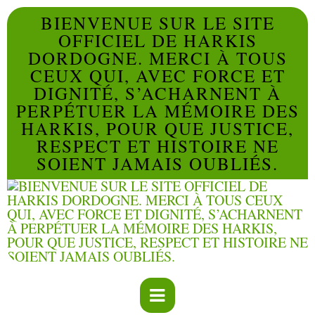
BIENVENUE SUR LE SITE
OFFICIEL DE HARKIS
DORDOGNE. MERCI À TOUS
CEUX QUI, AVEC FORCE ET
DIGNITÉ, S’ACHARNENT À
PERPÉTUER LA MÉMOIRE DES
HARKIS, POUR QUE JUSTICE,
RESPECT ET HISTOIRE NE
SOIENT JAMAIS OUBLIÉS.