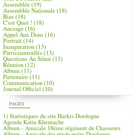
Assemblée
(19)
Assemblée Nationale
(18)
Bias
(18)
C'est Quoi !
(18)
Ancrage
(16)
Appel Aux Dons
(16)
Portrait
(14)
Inauguration
(13)
Patriciamirallès
(13)
Questions Au Sénat
(13)
Réunion
(12)
Album
(11)
Partenaire
(11)
Communication
(10)
Journal Officiel
(10)
PAGES
1) Statistiques du site Harkis Dordogne
Agenda Katia Khemache
Album - Amicale 18ème régiment de Chasseurs
Album - Amicale des pieds-noirs Dordogne