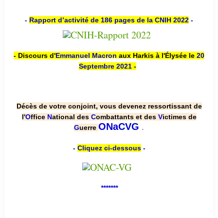
-
Rapport d’activité de 186 pages de la CNIH 2022
-
- Discours d'
Emmanuel Macron
aux Harkis à l'Élysée le
20
Septembre 2021
-
Décès de votre conjoint, vous devenez ressortissant de
l'
O
ffice
N
ational des
C
ombattants et des
V
ictimes de
.
ONaCVG
G
uerre
-
Cliquez ci-dessous
-
*******