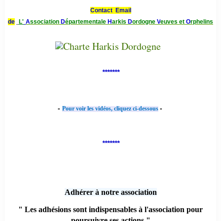
Contact Email
de
L'
A
ssociation
D
épartementale
H
arkis
D
ordogne
V
euves et
O
rphelins
*******
-
-
Pour voir les vidéos, cliquez ci-dessous
*******
Adhérer à notre association
" Les adhésions sont indispensables à l'association pour
poursuivre ses actions "