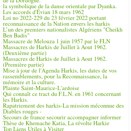
de la Dordogne.
la symbolique de la danse orientale par Dyanka.
Les accords d'Évian 18 mars 1962
Loi no 2022-229 du 23 février 2022 portant
reconnaissance de la Nation envers les harkis
L’un des premiers nationalistes Algériens "Cheikh
Ben Badis"
Massacre de Melouza 1 juin 1957 par le FLN
Massacres de Harkis de Juillet à Aout 1962.
(Deuxième partie)
Massacres de Harkis de Juillet à Aout 1962.
(Première partie)
Mise à jour de l'Agenda Harkis, les dates de vos
rassemblements, pour la Reconnaissance, la
mémoire et la culture.
Plainte Saint-Maurice-L'ardoise
Qui connaît ce tract du F.L.N. en 1961 concernant
les Harkis.
Rapatriement des harkis-La mission méconnue des
Diables rouges -
Secours de france secourir accompagner informer
Thèse de Khemache Katia, La révolte Harkie
Top Liens Utiles à Visiter