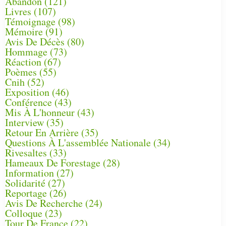
Abandon
(121)
Livres
(107)
Témoignage
(98)
Mémoire
(91)
Avis De Décès
(80)
Hommage
(73)
Réaction
(67)
Poèmes
(55)
Cnih
(52)
Exposition
(46)
Conférence
(43)
Mis À L'honneur
(43)
Interview
(35)
Retour En Arrière
(35)
Questions À L'assemblée Nationale
(34)
Rivesaltes
(33)
Hameaux De Forestage
(28)
Information
(27)
Solidarité
(27)
Reportage
(26)
Avis De Recherche
(24)
Colloque
(23)
Tour De France
(22)