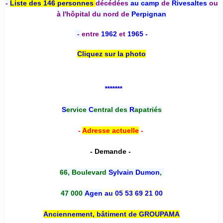
-
Liste des 146 personnes
décédées
au camp
de
Rivesaltes
ou
à l'hôpital du nord de
Perpignan
-
entre
1962
et
1965 -
Cliquez sur la photo
*******
S
ervice
C
entral des
R
apatriés
-
Adresse actuelle
-
- Demande -
66, Boulevard
Sylvain Dumon
,
47 000
Agen
au 05 53 69 21 00
Anciennement, bâtiment de GROUPAMA