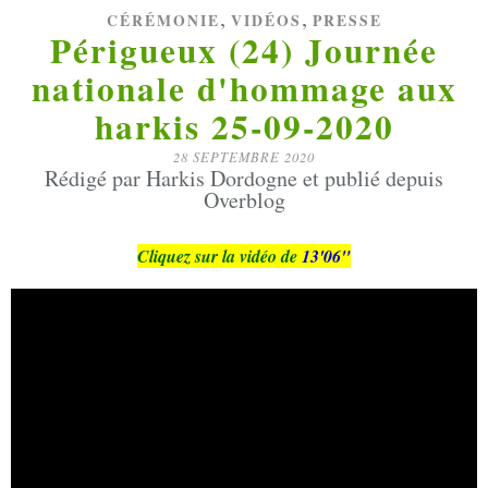
,
,
CÉRÉMONIE
VIDÉOS
PRESSE
Périgueux (24) Journée
nationale d'hommage aux
harkis 25-09-2020
28 SEPTEMBRE 2020
Rédigé par Harkis Dordogne et publié depuis
Overblog
Cliquez sur la vidéo de
13'06"