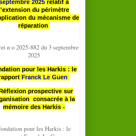
septembre 2025
relatif à
l’extension du périmètre
pplication du mécanisme de
réparation
et n o 2025-882 du 3 septembre
2025
dation pour les Harkis : le
rapport
Franck Le Guen
 Réflexion prospective sur
ganisation consacrée à la
mémoire des Harkis -
ondation pour les Harkis : le