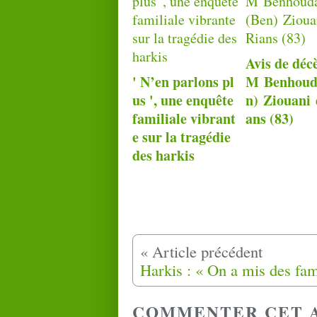
Avis de déc
' N’en parlons pl
M Benhoud
us ', une enquête
n) Ziouani 
familiale vibrant
ans (83)
e sur la tragédie
des harkis
COMMENTER CET 