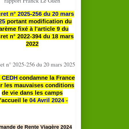
rapport Franck Le Guen
ret n° 2025-256 du 20 mars
25
portant modification du
arème fixé à l'article 9 du
ret n° 2022-394 du 18 mars
2022
et n° 2025-256 du 20 mars 2025
a
CEDH
condamne la France
r les mauvaises conditions
de vie dans les camps
'accueil le
04 Avril 2024 -
mande de Rente Viagère 2024