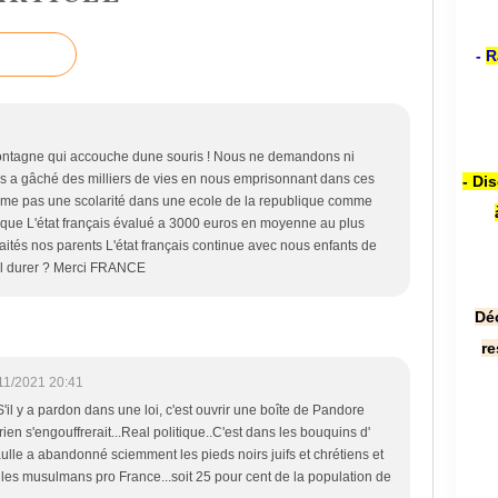
-
R
 montagne qui accouche dune souris ! Nous ne demandons ni
ncais a gâché des milliers de vies en nous emprisonnant dans ces
- Di
ême pas une scolarité dans une ecole de la republique comme
s que L'état français évalué a 3000 euros en moyenne au plus
raités nos parents L'état français continue avec nous enfants de
 il durer ? Merci FRANCE
Dé
re
11/2021 20:41
S'il y a pardon dans une loi, c'est ouvrir une boîte de Pandore
en s'engouffrerait...Real politique..C'est dans les bouquins d'
aulle a abandonné sciemment les pieds noirs juifs et chrétiens et
re les musulmans pro France...soit 25 pour cent de la population de