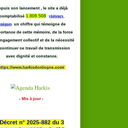
puis son lancement , le site a déjà
1 806 508
comptabilisé
visiteurs
un chiffre qui témoigne de
uniques
portance de cette mémoire, de la force
engagement collectif et de la nécessité
continuer ce travail de transmission
avec dignité et constance.
https://www.harkisdordogne.com/
-
Mis à jour
-
Décret n° 2025-882 du 3