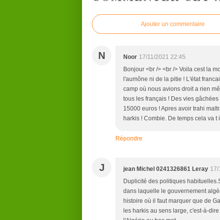
Ajouter un commentaire
N
Noor
17/11/2021 22:45
Bonjour <br /> <br /> Voila cest la
l'aumône ni de la pitie ! L'état fra
camp où nous avions droit a rien m
tous les français ! Des vies gâchée
15000 euros ! Apres avoir trahi malt
harkis ! Combie. De temps cela va t
Répondre
J
jean Michel 0241326861 Leray
17/
Duplicité des politiques habituelles.
dans laquelle le gouvernement algéri
histoire où il faut marquer que de G
les harkis au sens large, c'est-à-di