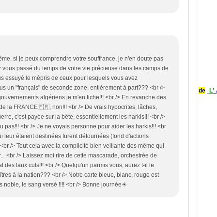
ême, si je peux comprendre votre souffrance, je n'en doute pas
vez vous passé du temps de votre vie précieuse dans les camps de
us essuyé le mépris de ceux pour lesquels vous avez
us un "français" de seconde zone, entièrement à part??? <br />
de
L'
ouvernements algériens je m'en fiche!!! <br /> En revanche des
e la FRANCE🇫🇷, non!!! <br /> De vrais hypocrites, lâches,
erre, c'est payée sur la bête, essentiellement les harkis!!! <br />
 pas!!! <br /> Je ne voyais personne pour aider les harkis!!! <br
 leur étaient destinées furent détournées (fond d'actions
), <br /> Tout cela avec la complicité bien veillante des même qui
... <br /> Laissez moi rire de cette mascarade, orchestrée de
 des faux culs!!! <br /> Quelqu'un parmis vous, aurez t-il le
aîtres à la nation??? <br /> Notre carte bleue, blanc, rouge est
s noble, le sang versé !!!! <br /> Bonne journée☀