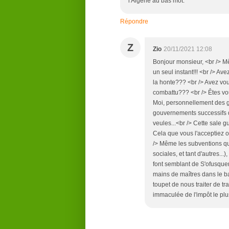
l'Algérie au bas mot.
Répondre
Z
Zio
20/11/2021 12:08
Bonjour monsieur, <br /> M
un seul instant!!! <br /> A
la honte??? <br /> Avez vo
combattu??? <br /> Êtes vo
Moi, personnellement des g
gouvernements successifs d
veules...<br /> Cette sale gu
Cela que vous l'acceptiez ou
/> Même les subventions qui
sociales, et tant d'autres...
font semblant de S'ofusquer
mains de maîtres dans le bal
toupet de nous traiter de tr
immaculée de l'impôt le plu