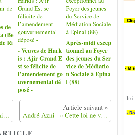
- Cli
ès de
a (Be
de Ri
Après-midi excep
- Veuves de Hark
tionnel au Foyer
is : Ajir Grand E
des jeunes du Ser
st se félicite de
vice de Médiatio
- Mi
l’amendement go
n Sociale à Epina
uvernemental dé
l (88)
posé -
loi
Harkis : « On a mis des familles dans un camp de prisonniers »
André Azni : « Cette loi ne veut indemniser qu’une partie des harkis
- Do
ARTICLE