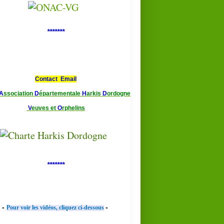
*******
Contact Email
A
ssociation
D
épartementale
H
arkis
D
ordogne
V
euves et
O
rphelins
*******
-
-
Pour voir les vidéos, cliquez ci-dessous