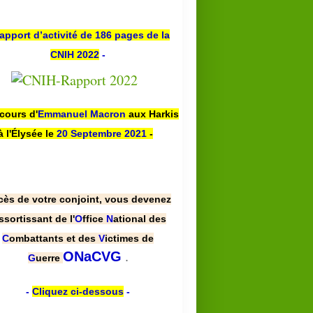
apport d’activité de 186 pages de la
CNIH 2022
-
scours d'
Emmanuel Macron
aux Harkis
à l'Élysée le
20 Septembre 2021
-
cès de votre conjoint, vous devenez
ssortissant de l'
O
ffice
N
ational des
C
ombattants et des
V
ictimes de
.
ONaCVG
G
uerre
-
Cliquez ci-dessous
-