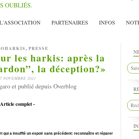
L'ASSOCIATION
PARTENAIRES
INFOS
NOT
,
OHARKIS
PRESSE
N
sur les harkis: après la
rdon”, la déception?»
7 NOVEMBRE 2021
garo et publié depuis Overblog
R
 Article complet -
I
qui a insufflé un espoir sans précédent: reconnaître et réparer