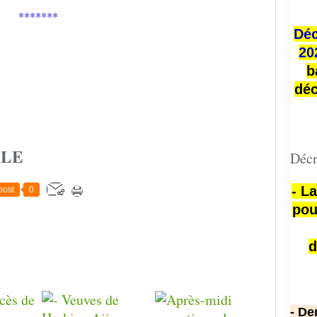
*******
Déc
20
b
déc
CLE
Décr
- L
post
0
pou
d
- De