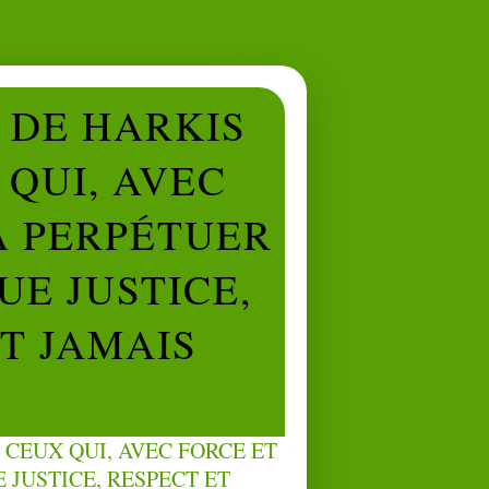
L DE HARKIS
QUI, AVEC
À PERPÉTUER
UE JUSTICE,
NT JAMAIS