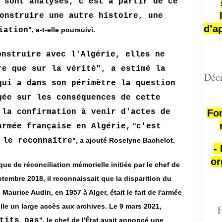
 sont analysés, c'est à partir de ce
onstruire une autre histoire, une
d’a
iation
", a-t-elle poursuivi.
onstruire avec l'Algérie, elles ne
re que sur la vérité", a estimé la
Décr
qui a dans son périmètre la question
gée sur les conséquences de cette
 la confirmation à venir d'actes de
Fon
armée française en Algérie,
"
c'est
 le reconnaître
", a ajouté Roselyne Bachelot.
-
or
que de réconciliation mémorielle initiée par le chef de
tembre 2018, il reconnaissait que la disparition du
aurice Audin, en 1957 à Alger, était le fait de l'armée
ille un large accès aux archives. Le 9 mars 2021,
F
tits pas
", le chef de l'État avait annoncé une