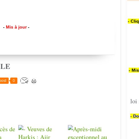
- Cli
-
Mis à jour
-
CLE
- Mi
post
0
loi
- Do