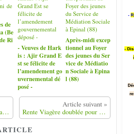
-
R
ès de
a (Be
de Ri
Après-midi excep
- Veuves de Hark
tionnel au Foyer
- Di
is : Ajir Grand E
des jeunes du Ser
st se félicite de
vice de Médiatio
l’amendement go
n Sociale à Epina
uvernemental dé
l (88)
posé -
Dé
re
Manifestation de harkis le samedi 11 Décembre à 14 h à Manosque (04)
Rente Viagère doublée pour les harkis
ARTICLE