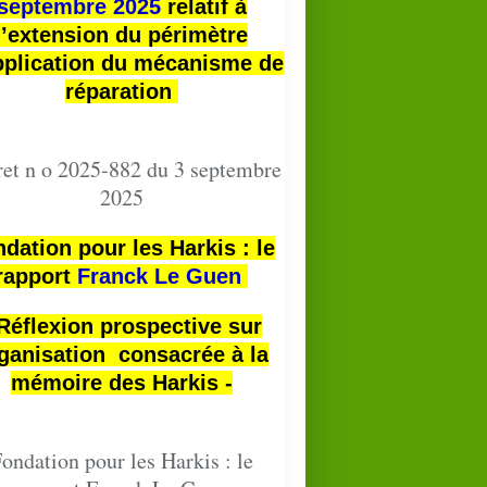
septembre 2025
relatif à
l’extension du périmètre
pplication du mécanisme de
réparation
et n o 2025-882 du 3 septembre
2025
dation pour les Harkis : le
rapport
Franck Le Guen
 Réflexion prospective sur
ganisation consacrée à la
mémoire des Harkis -
ondation pour les Harkis : le