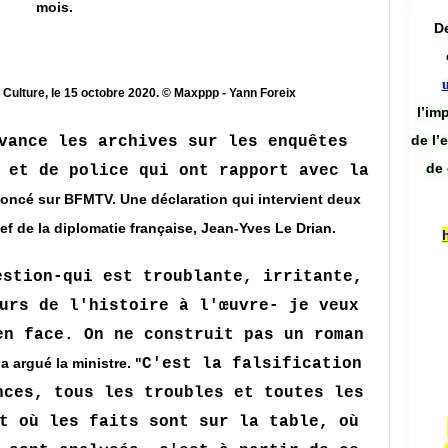
mois.
De
 Culture, le 15 octobre 2020. © Maxppp - Yann Foreix
l’im
de l’
vance les archives sur les enquêtes
de 
 et de police qui ont rapport avec la
nnoncé sur BFMTV. Une déclaration qui intervient deux
hef de la diplomatie française, Jean-Yves Le Drian.
estion-qui est troublante, irritante,
urs de l'histoire à l'œuvre- je veux
en face. On ne construit pas un roman
 a argué la ministre. "
C'est la falsification
nces, tous les troubles et toutes les
t où les faits sont sur la table, où