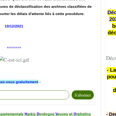
ures de déclassification des archives classifiées de
Déc
urter les délais d'attente liés à cette procédure.
20
b
10/12/2021
déc
*******
Décr
- L
pou
ez-vous
gratuitement
-
d
- De
épartementale
H
arkis
D
ordogne
V
euves et
O
rphelins