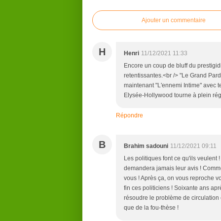
Ajouter un commentaire
H
Henri
11/12/2021 11:33
Encore un coup de bluff du prestigi
retentissantes.<br /> "Le Grand Par
maintenant "L'ennemi Intime" avec t
Elysée-Hollywood tourne à plein ré
Répondre
B
Brahim sadouni
11/12/2021 09:11
Les politiques font ce qu'ils veulent 
demandera jamais leur avis ! Comme 
vous ! Après ça, on vous reproche vo
fin ces politiciens ! Soixante ans ap
résoudre le problème de circulation 
que de la fou-thèse !