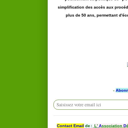
simplification des accès aux procéd
plus de 50 ans, permettant d'éco
-
Abonn
Contact Email
de
L'
A
ssociation
D
: