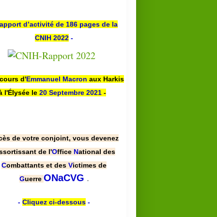
apport d’activité de 186 pages de la
CNIH 2022
-
scours d'
Emmanuel Macron
aux Harkis
à l'Élysée le
20 Septembre 2021
-
cès de votre conjoint, vous devenez
ssortissant de l'
O
ffice
N
ational des
C
ombattants et des
V
ictimes de
.
ONaCVG
G
uerre
-
Cliquez ci-dessous
-