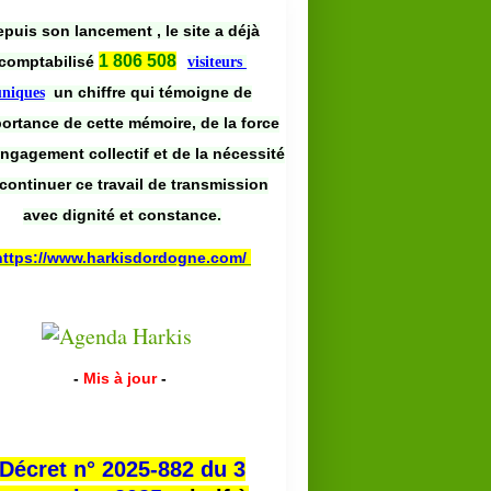
puis son lancement , le site a déjà
1 806 508
comptabilisé
visiteurs
un chiffre qui témoigne de
uniques
portance de cette mémoire, de la force
engagement collectif et de la nécessité
continuer ce travail de transmission
avec dignité et constance.
https://www.harkisdordogne.com/
-
Mis à jour
-
Décret n° 2025-882 du 3