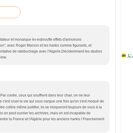
ditateur et monarque ès-esbrouffe effets d'annonces
don", avec Roger Macron et les harkis comme figurants, et
entative de rabibochage avec l'Algerie.Décidemment les studios
de
L'
gime.
! Par contre, ceux qui souffrent dans leur chair, on ne leur
c'est cruel la vie qui vous nargue une fois qu'on s'est moqué de
tre colère même justifier, ils se moqueront toujours de vous à la
rès on peut ouvrier les archives, mais on est incapable de
entre la France et l'Algérie pour les anciens harkis ! Franchement