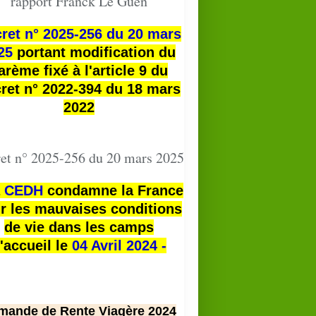
rapport Franck Le Guen
ret n° 2025-256 du 20 mars
25
portant modification du
arème fixé à l'article 9 du
ret n° 2022-394 du 18 mars
2022
et n° 2025-256 du 20 mars 2025
a
CEDH
condamne la France
r les mauvaises conditions
de vie dans les camps
'accueil le
04 Avril 2024 -
mande de Rente Viagère 2024