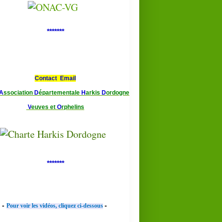
*******
Contact Email
A
ssociation
D
épartementale
H
arkis
D
ordogne
V
euves et
O
rphelins
*******
-
-
Pour voir les vidéos, cliquez ci-dessous