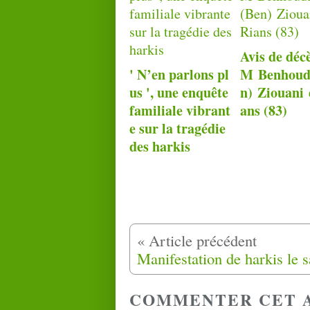
Avis de déc
' N’en parlons pl
M Benhoud
us ', une enquête
n) Ziouani 
familiale vibrant
ans (83)
e sur la tragédie
des harkis
COMMENTER CET 