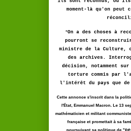
ils sont reconnus, où ils
moment-là qu'on peut c
réconcil
"
On a des choses à rec
pourront se reconstrui
ministre de la Culture, 
des archives. Interro
décision, notamment sur
torture commis par l'
l'intérêt du pays que de
Cette annonce s'inscrit dans la politi
l'État, Emmanuel Macron. Le 13 sep
mathématicien et militant communiste M
française et promettait à sa fam
poursuivant sa politique de "
pe