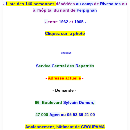
-
Liste des 146 personnes
décédées
au camp
de
Rivesaltes
ou
à l'hôpital du nord de
Perpignan
-
entre
1962
et
1965 -
Cliquez sur la photo
*******
S
ervice
C
entral des
R
apatriés
-
Adresse actuelle
-
- Demande -
66, Boulevard
Sylvain Dumon
,
47 000
Agen
au 05 53 69 21 00
Anciennement, bâtiment de GROUPAMA