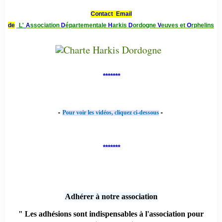
Contact Email
de
L'
A
ssociation
D
épartementale
H
arkis
D
ordogne
V
euves et
O
rphelins
*******
-
-
Pour voir les vidéos, cliquez ci-dessous
*******
Adhérer à notre association
" Les adhésions sont indispensables à l'association pour