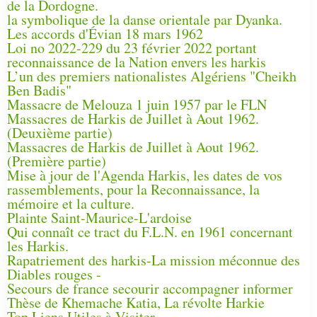
de la Dordogne.
la symbolique de la danse orientale par Dyanka.
Les accords d'Évian 18 mars 1962
Loi no 2022-229 du 23 février 2022 portant
reconnaissance de la Nation envers les harkis
L’un des premiers nationalistes Algériens "Cheikh
Ben Badis"
Massacre de Melouza 1 juin 1957 par le FLN
Massacres de Harkis de Juillet à Aout 1962.
(Deuxième partie)
Massacres de Harkis de Juillet à Aout 1962.
(Première partie)
Mise à jour de l'Agenda Harkis, les dates de vos
rassemblements, pour la Reconnaissance, la
mémoire et la culture.
Plainte Saint-Maurice-L'ardoise
Qui connaît ce tract du F.L.N. en 1961 concernant
les Harkis.
Rapatriement des harkis-La mission méconnue des
Diables rouges -
Secours de france secourir accompagner informer
Thèse de Khemache Katia, La révolte Harkie
Top Liens Utiles à Visiter