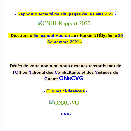
-
Rapport d’activité de 186 pages de la CNIH 2022
-
- Discours d'
Emmanuel Macron
aux Harkis à l'Élysée le
20
Septembre 2021
-
Décès de votre conjoint, vous devenez ressortissant de
l'
O
ffice
N
ational des
C
ombattants et des
V
ictimes de
.
ONaCVG
G
uerre
-
Cliquez ci-dessous
-
*******