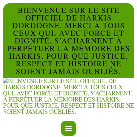
BIENVENUE SUR LE SITE
OFFICIEL DE HARKIS
DORDOGNE. MERCI À TOUS
CEUX QUI, AVEC FORCE ET
DIGNITÉ, S’ACHARNENT À
PERPÉTUER LA MÉMOIRE DES
HARKIS, POUR QUE JUSTICE,
RESPECT ET HISTOIRE NE
SOIENT JAMAIS OUBLIÉS.