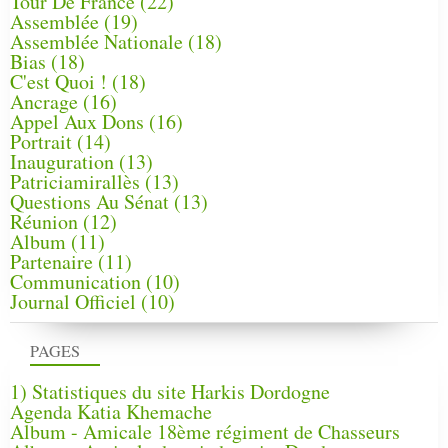
Tour De France
(22)
Assemblée
(19)
Assemblée Nationale
(18)
Bias
(18)
C'est Quoi !
(18)
Ancrage
(16)
Appel Aux Dons
(16)
Portrait
(14)
Inauguration
(13)
Patriciamirallès
(13)
Questions Au Sénat
(13)
Réunion
(12)
Album
(11)
Partenaire
(11)
Communication
(10)
Journal Officiel
(10)
PAGES
1) Statistiques du site Harkis Dordogne
Agenda Katia Khemache
Album - Amicale 18ème régiment de Chasseurs