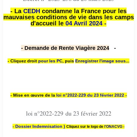
- La
CEDH
condamne la France pour les
mauvaises conditions de vie dans les camps
d'accueil le
04 Avril 2024 -
- Demande de Rente Viagère 2024
-
- Cliquez droit
pour les PC
,
puis
Enregistrer l'image sous...
- Mise en œuvre de la
loi n
°2022-229
du 23 février 2022 -
loi n°2022-229 du 23 février 2022
- Dossier Indemnisation )
Cliquez sur le logo de
l'ONACVG -