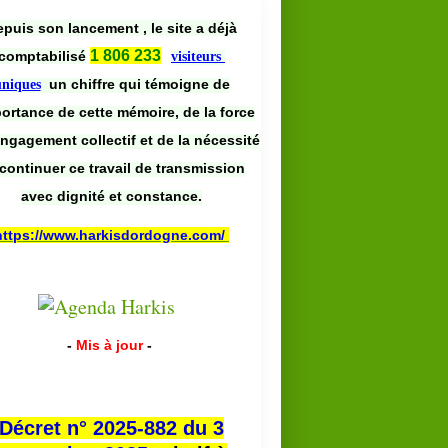
puis son lancement , le site a déjà
1 806 233
comptabilisé
visiteurs
un chiffre qui témoigne de
uniques
portance de cette mémoire, de la force
engagement collectif et de la nécessité
continuer ce travail de transmission
avec dignité et constance.
https://www.harkisdordogne.com/
-
Mis à jour
-
Décret n° 2025-882 du 3