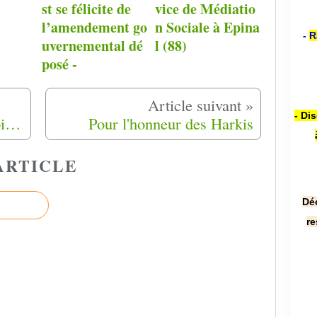
st se félicite de
vice de Médiatio
l’amendement go
n Sociale à Epina
-
R
uvernemental dé
l (88)
posé -
- Di
TRIBUNE. "Le projet de loi a été rédigé 'pour' les harkis, mais sans eux"
Pour l'honneur des Harkis
ARTICLE
Dé
re