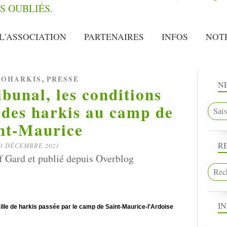
L'ASSOCIATION
PARTENAIRES
INFOS
NOT
,
OHARKIS
PRESSE
N
unal, les conditions
 des harkis au camp de
nt-Maurice
R
3 DÉCEMBRE 2021
f Gard et publié depuis Overblog
I
ille de harkis passée par le camp de Saint-
Maurice
-l'Ardoise