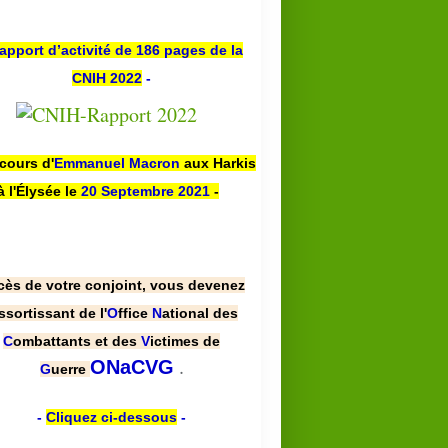
apport d’activité de 186 pages de la
CNIH 2022
-
scours d'
Emmanuel Macron
aux Harkis
à l'Élysée le
20 Septembre 2021
-
cès de votre conjoint, vous devenez
ssortissant de l'
O
ffice
N
ational des
C
ombattants et des
V
ictimes de
.
ONaCVG
G
uerre
-
Cliquez ci-dessous
-