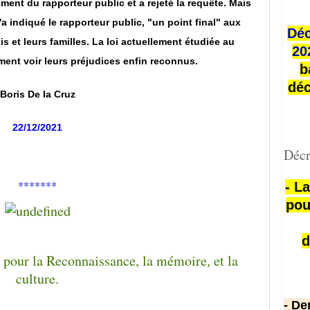
gument du rapporteur public et a rejeté la requête. Mais
a indiqué le rapporteur public, "un point final" aux
Déc
 et leurs familles. La loi actuellement étudiée au
20
ment voir leurs préjudices enfin reconnus.
b
déc
Boris De la Cruz
22/12/2021
Décr
*******
- L
pou
d
- De