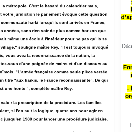
e la métropole. C'est le hasard du calendrier mais,
t votre juridiction le parlement évoque cette question
d’a
 communauté harki lorsqu'ils sont arrivés en France,
 années, sans rien voir de plus comme horizon que
vait même une école à l'intérieur pour ne pas qu'ils se
Décr
illage," souligne maître Rey. "Il est toujours invoqué
, vous avez la reconnaissance de la nation, la
ntez-vous d'une poignée de mains et d'un discours au
Fon
 nîmois. "L'armée française comme seule pièce versée
 titre "aux harkis, le France reconnaissante". De qui
-
st une honte ", complète maître Rey.
or
t valoir la prescription de la procédure. Les familles
ent, si l'on suit la logique, quatre ans pour agir en
nc jusqu'en 1980 pour lancer une procédure judiciaire.
F