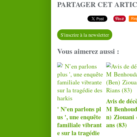
PARTAGER CET ARTI
Re
S'inscrire à la newsletter
Vous aimerez aussi :
Avis de déc
' N’en parlons pl
M Benhoud
us ', une enquête
n) Ziouani 
familiale vibrant
ans (83)
e sur la tragédie