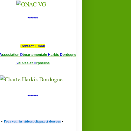
*******
Contact Email
A
ssociation
D
épartementale
H
arkis
D
ordogne
V
euves et
O
rphelins
*******
-
-
Pour voir les vidéos, cliquez ci-dessous