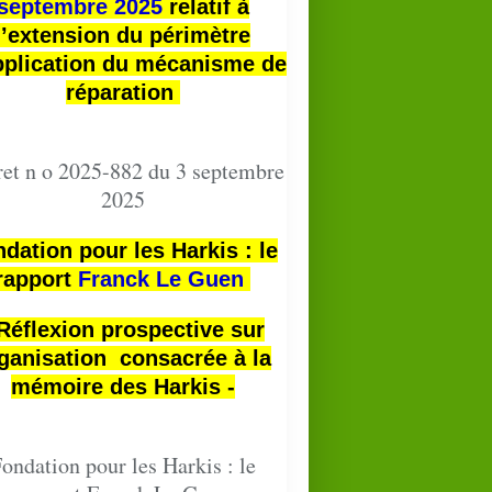
septembre 2025
relatif à
l’extension du périmètre
pplication du mécanisme de
réparation
et n o 2025-882 du 3 septembre
2025
dation pour les Harkis : le
rapport
Franck Le Guen
 Réflexion prospective sur
ganisation consacrée à la
mémoire des Harkis -
ondation pour les Harkis : le