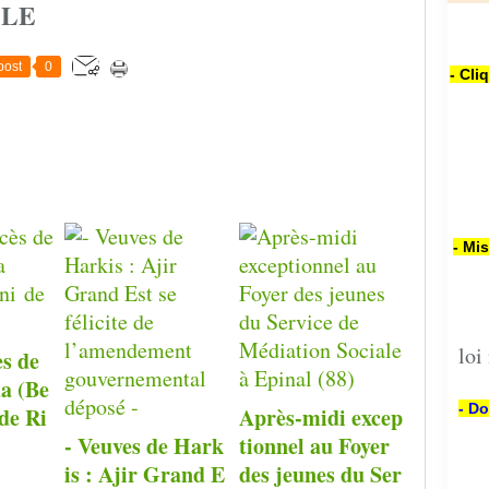
CLE
post
0
- Cli
- Mi
loi
ès de
a (Be
- Do
de Ri
Après-midi excep
- Veuves de Hark
tionnel au Foyer
is : Ajir Grand E
des jeunes du Ser