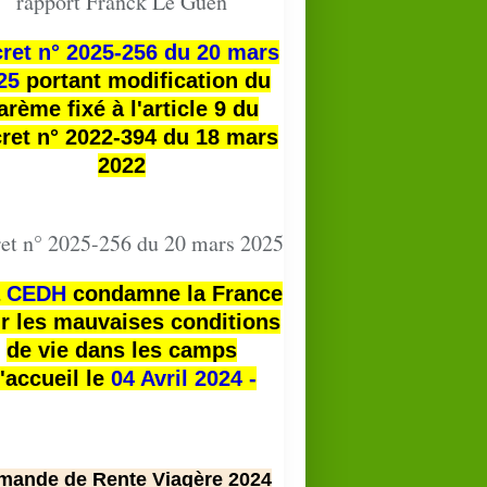
rapport Franck Le Guen
ret n° 2025-256 du 20 mars
25
portant modification du
arème fixé à l'article 9 du
ret n° 2022-394 du 18 mars
2022
et n° 2025-256 du 20 mars 2025
a
CEDH
condamne la France
r les mauvaises conditions
de vie dans les camps
'accueil le
04 Avril 2024 -
mande de Rente Viagère 2024