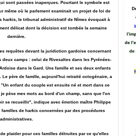
qui sont passées inaperçues. Pourtant le symbole est
De
our même où le parlement examinait un projet de loi de
 harkis, le tribunal administratif de Nîmes évoquait à
ent délicat dont la décision est tombée la semaine
l’im
dernière.
de l’
de 
es requêtes devant la juridiction gardoise concernant
ns deux camps : celui de Rivesaltes dans les Pyrénées-
'Ardoise dans le Gard. Une famille et ses deux enfants
 Le père de famille, aujourd'hui retraité octogénaire, a
. "Un enfant du couple est ensuite né et mort dans ce
et je pèse mes mots au bord d'un champ, sans que l'on
r se recueillir", indique avec émotion maître Philippe
5 familles de harkis concernées par des procédures
administratives.
 de plaider pour ces familles détruites par ce qu'elles