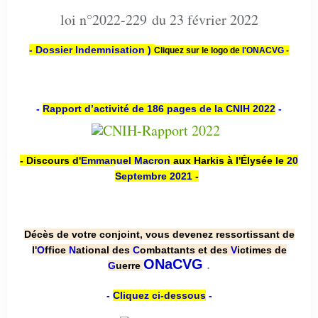
loi n°2022-229 du 23 février 2022
- Dossier Indemnisation )
Cliquez sur le logo de
l'ONACVG -
-
Rapport d’activité de 186 pages de la CNIH 2022
-
- Discours d'
Emmanuel Macron
aux Harkis à l'Élysée le
20
Septembre 2021
-
Décès de votre conjoint, vous devenez ressortissant de
l'
O
ffice
N
ational des
C
ombattants et des
V
ictimes de
.
ONaCVG
G
uerre
-
Cliquez ci-dessous
-