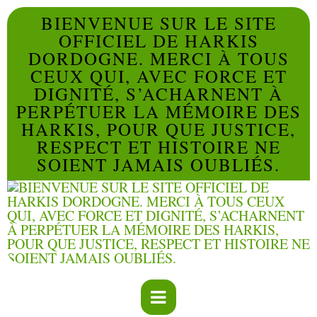
BIENVENUE SUR LE SITE
OFFICIEL DE HARKIS
DORDOGNE. MERCI À TOUS
CEUX QUI, AVEC FORCE ET
DIGNITÉ, S’ACHARNENT À
PERPÉTUER LA MÉMOIRE DES
HARKIS, POUR QUE JUSTICE,
RESPECT ET HISTOIRE NE
SOIENT JAMAIS OUBLIÉS.