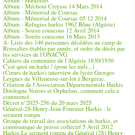
Album - Harkettes
Album - Méchoui Creysse 14 Mars 2014
Album - Mémorial de Coursac
Album - Mémorial de Coursac 05 12 2014
Album - Refugies harkis 1962 Bône (Algérie)
Album - Soiree couscous 12 Avril 2014
Album - Soirée couscous 16 Mars 2013
A- Liste des 146 personnes décédées au camp de
Rivesaltes établie par année, et ordre du décès par
les services de l'ONACVG.
Cahiers du centenaire de l'Algérie 1830/1930
C'est quoi un harki ! (pour les nuls...)
(Cœurs de harkis) interview du lycée Georges
Leygues de Villeneuve-sur-lot à Bergerac.
Création de l'Association Départementale Harkis
Dordogne Veuves et Orphelins, comment cela a
commencé.
Décret n°2025-256 du 20 mars 2025
Général-2S-Henry-Jean-Fournier Harkis : le
serment rompu
Groupe de travail des associations de harkis, et
communiqué de presse collectif 5 Avril 2012
Harkis:Le serment rompu du Général (2S) Henry-