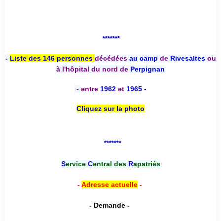
*******
-
Liste des 146 personnes
décédées
au camp
de
Rivesaltes
ou
à l'hôpital du nord de
Perpignan
-
entre
1962
et
1965 -
Cliquez sur la photo
*******
S
ervice
C
entral des
R
apatriés
-
Adresse actuelle
-
- Demande -