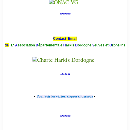
*******
Contact Email
de
L'
A
ssociation
D
épartementale
H
arkis
D
ordogne
V
euves et
O
rphelins
*******
-
-
Pour voir les vidéos, cliquez ci-dessous
*******