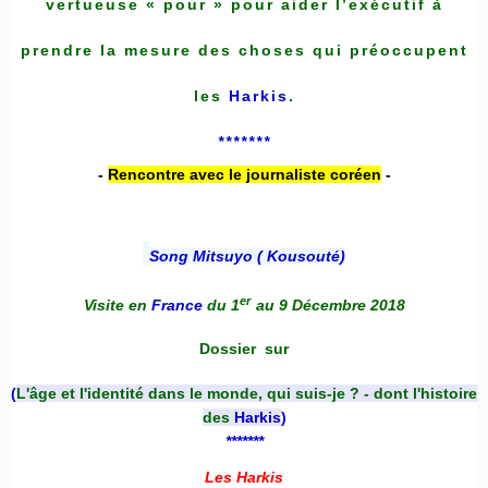
vertueuse « pour » pour aider l’exécutif à
prendre la mesure des choses qui préoccupent
les
Harkis
.
*******
-
Rencontre avec le journaliste coréen
-
Song Mitsuyo ( Kousouté
)
er
Visite en
France
du 1
au 9 Décembre 2018
Dossier
sur
(
L'âge et l'identité dans le monde, qui suis-je ? - dont l'histoire
des
Harkis
)
*******
Les Harkis